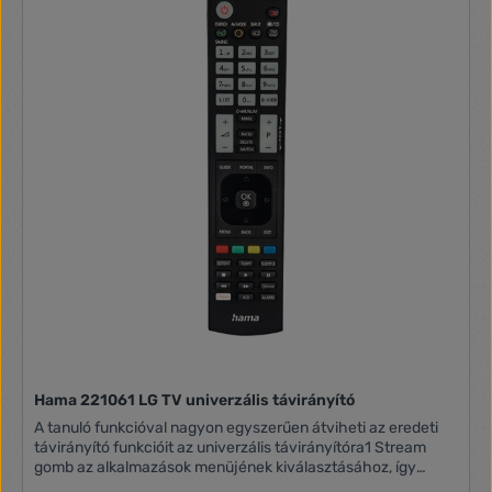
Hama 221061 LG TV univerzális távirányító
A tanuló funkcióval nagyon egyszerűen átviheti az eredeti
távirányító funkcióit az univerzális távirányítóra1 Stream
gomb az alkalmazások menüjének kiválasztásához, így
gyorsabban hozzáférhet a streaming szolgáltatásokhozA