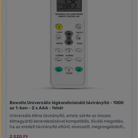
Bewello Univerzális légkondicionáló távirányító - 1000
az 1-ben - 2 x AAA - fehér
Univerzális klíma távirányító, amely szinte az összes
klímagyártó berendezésével kompatibilis. Kiváló megoldás,
ha az eredeti távirányító eltűnt, elveszett, megrongálódott
vagy nem működik vagy ha több típusú klímát szeretne egy
2 020 Ft
távirányítóval irányítani. Nem szükséges a gombokat