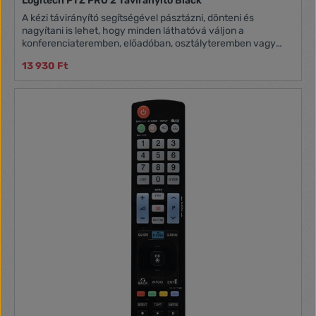
Logitech PTZ PRO 2 Távirányító Black
A kézi távirányító segítségével pásztázni, dönteni és
nagyítani is lehet, hogy minden láthatóvá váljon a
konferenciateremben, előadóban, osztályteremben vagy
munkatérben. Kompatibilitás: PTZ Pro 2 kamera Mérete: 10 ×
13 930 Ft
50 × 120 mm Tömege: 48 g