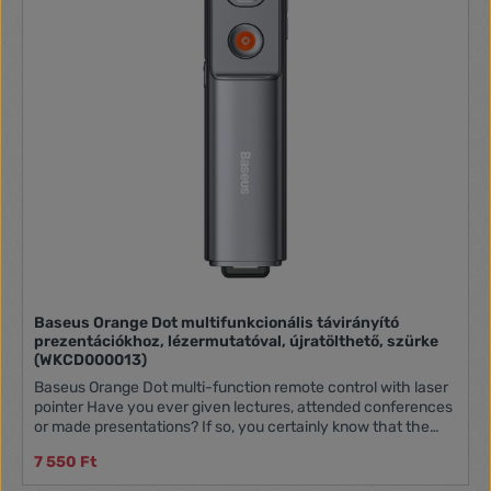
Baseus Orange Dot multifunkcionális távirányító
prezentációkhoz, lézermutatóval, újratölthető, szürke
(WKCD000013)
Baseus Orange Dot multi-function remote control with laser
pointer Have you ever given lectures, attended conferences
or made presentations? If so, you certainly know that the
right remote control with a laser pointer can make things
7 550 Ft
much easier. Multifunction Baseus device is compatible with
most laptops thanks to double USB/USB-C interface. You do