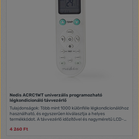
jelet, mielőtt elvégezné más Távirányítók funkcióinak
hozzárendelését Minden 2012 és utána gyártott LG
televízióhoz Elemtípus: 2x AAA / LR03
Nedis ACRC1WT univerzális programozható
légkondicionáló távvezérlő
Tulajdonságok: Több mint 1000 különféle légkondicionálóhoz
használható, és egyszerűen kiválasztja a helyes
termékkódot. A távvezérlő időzítővel és nagyméretű LCD-
kijelzővel rendelkezik, és egyszerűen rögzíthető a
4 260 Ft
légkondicionálóhoz. Egyszerűen megtalálhatja a kívánt
termékkódot Időzítő funkcióval rendelkezik Nagyméretű