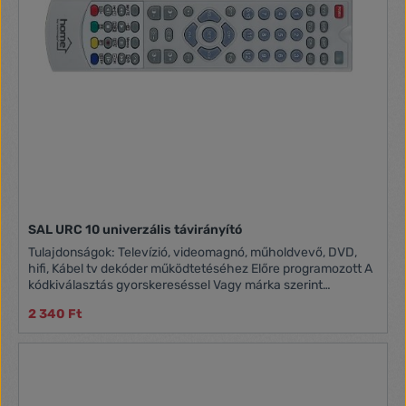
Átviteli LED-ek 1 Általános IR-kód adatbázis Igen
SAL URC 10 univerzális távirányító
Tulajdonságok: Televízió, videomagnó, műholdvevő, DVD,
hifi, Kábel tv dekóder működtetéséhez Előre programozott A
kódkiválasztás gyorskereséssel Vagy márka szerint
lehetséges Teletext funkció Memória az elemcsere
2 340 Ft
áthidalására Tápellátás: 2 x AAA [1,5 V] elem (nem tartozék)
Méret: 45 x 21 x 182 mm 8 in 1