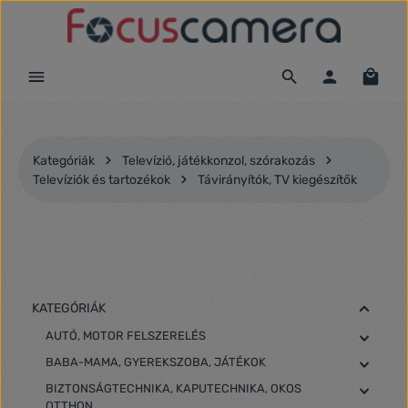
Ugrás a fő tartalomra
Kategóriák
Televízió, játékkonzol, szórakozás
Televíziók és tartozékok
Távirányítók, TV kiegészítők
KATEGÓRIÁK
AUTÓ, MOTOR FELSZERELÉS
BABA-MAMA, GYEREKSZOBA, JÁTÉKOK
BIZTONSÁGTECHNIKA, KAPUTECHNIKA, OKOS
OTTHON