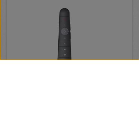
Huawei eKit IdeaHub KIEG - Távirányító - Digital
Conference System Components,IHC
Nincs leírás