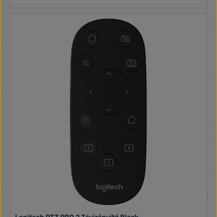
egyesével feltanítani, elég ha beállítja a leírásnak megfelelő
gyártói kódra a távirányítót és a funkciók máris
használhatóak. Több mint 1000 támogatott modell Szinte az
összes klímagyártóval kompatibilis Gyors párosítás Nem
szükséges a beállításhoz az eredeti távirányító Zseblámpa
funkció Időzíthető Kompatibilitás (népszerű gyártók): Gree,
Midea, Hisense, Hitachi, Panasonic, Fujitsu, Sharp, Daikin,
Whirlpool, Electrolux, Sanyo, Mitsubishi, LG, Samsung,
Toshiba Kommunikáció típusa: Rádiófrekvencia
Energiaforrás: 2 x AAA elem Kijelző méret: 1,2" Méret:
125 x 47 x 23 mm Szín: Fehér Anyag: Műanyag Súly:
~45 g