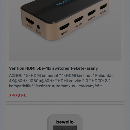
Vention HDMI 5be-1ki switcher Fekete-arany
ACDG0 * 5xHDMI bemenet * 1xHDMI kimenet * Felbontás:
4K@60Hz, 1080p@60Hz * HDMI verzió: 2.0 * HDCP: 2.2
kompatibilis * Vezérlés: automatikus + távirányító *
Támogatás: 3D, HDR10, Dolby Vision * Hangformátum
7 470 Ft
támogatás: Dolby TrueHD, DTS-HD Master Audio * Bemeneti
jelszint: 0.5-1.0V p-p * Áramellátás: USB-C 5V * Burkolat:
ABS műanyag * Tartozék: távirányító + USB-C kábel