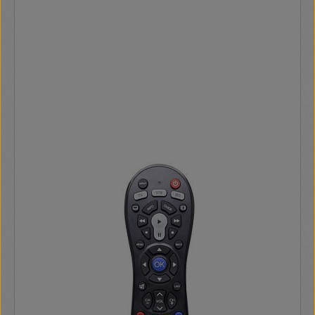
a hiányzó vagy kiegészítő funkciókhoz Kódmemória: a kódok
az akkumulátorcsere esetén kerülnek mentésre A nagy
pontosságú multi-touchpad (kikapcsolható) az egér
vezérléséhez, lehetővé teszi a könnyű és intuitív navigációt
a menükben és az interneten Színkóddal ellátott gombok a
videotext vagy az STB (például SKY) és az IP TV (például a
Liga-Total esetében a T-Home szolgáltatása esetén)
kezelésére Gyakorlati multimédiás gombok a zene és a
böngésző egyszerű vezérléséhez stb. Mini USB stick a TV /
PC / notebook USB portjába Kézi be- / kikapcsoló Kifinomult
kialakítás az ergonómikus használathoz Könnyű és vékony
forma QWERTZ billentyűzetkiosztás (Német) A kifejezetten
az LG intelligens TV-hez tervezett billentyűzet speciális
funkciói nem működnek más gyártók modelljeivel. A termék
minden olyan televízióhoz használható, amely támogatja az
eger és a billentyűzet funkciót. Kérjük, forduljon a tv-
gyártójához, ha bármilyen kérdése van a kompatibilitással
kapcsolatban. A televíziók és a telepített firmware és
alkalmazások sokfélesége miatt nem mindig garantáljuk a
teljes kompatibilitást. Jelátvitel: infravörös Anyag: műanyag
Akkumulátor típusa: micro AAA Elemek száma: 2 Működési
tartomány: 8 m Szín: fekete Alkalmas: LG