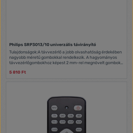
Philips SRP3013/10 univerzális távirányító
Tulajdonságok:A távvezérlő a jobb olvashatóság érdekében
nagyobb méretű gombokkal rendelkezik. A hagyományos
távvezérlőgombokhoz képest 2 mm-rel megnövelt gombok
megnyomása is kényelmesebb. Dedikált távvezérlő-
5 810 Ft
támogatás. A Philips URC weboldalon megtalálja valamennyi
márkához tartozó kódot.