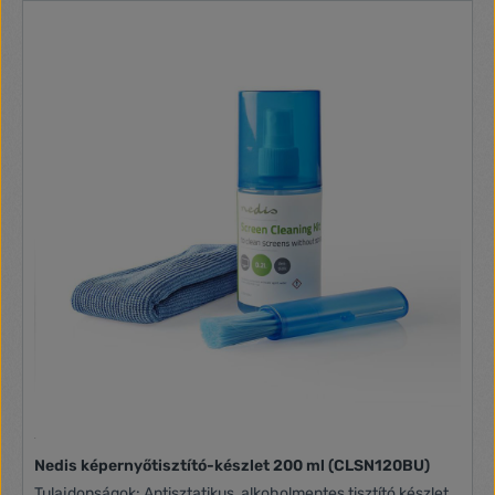
LCD-kijelzővel rendelkezik A csomag tartalma 1 db
távvezérlő Kézikönyv
Nedis képernyőtisztító-készlet 200 ml (CLSN120BU)
Tulajdonságok: Antisztatikus, alkoholmentes tisztító készlet