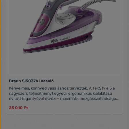
Braun SI5037VI Vasaló
Kényelmes, könnyed vasaláshoz tervezték. A TexStyle 5 a
nagyszerű teljesítményt egyedi, ergonomikus kialakítású
nyitott fogantyúval ötvözi – maximális mozgásszabadságot
biztosít a kellemesebb vasalás érdekében. Most már
23 010 Ft
rendelkezik a világ első FreeGlide 3D technológiájával is – a
Braun elismert szabványával. Kiváló minőségű kerámia talp
a kíméletes és könnyű vasaláshoz. Hosszan tartó
gőzteljesítményt biztosít. Könnyen használható és