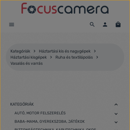
Ugrás a fő tartalomra
Kategóriák
Háztartási kis és nagygépek
Háztartási kisgépek
Ruha és textilápolás
Vasalás és varrás
KATEGÓRIÁK
AUTÓ, MOTOR FELSZERELÉS
BABA-MAMA, GYEREKSZOBA, JÁTÉKOK
BIZTONSÁGTECHNIKA, KAPUTECHNIKA, OKOS