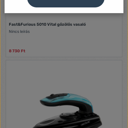
Fast&Furious 5010 Vital gőzölős vasaló
Nincs leírás
8 730 Ft