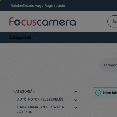
Bejelentkezés
vagy
Regisztráció
ás a fő tartalomra
Ugrás a kereséshez
Ugrás a fő navigációhoz
Kategóriák
Kategór
KATEGÓRIÁK
Nem tal
AUTÓ, MOTOR FELSZERELÉS
BABA-MAMA, GYEREKSZOBA,
JÁTÉKOK