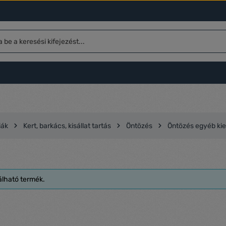
iák
Kert, barkács, kisállat tartás
Öntözés
Öntözés egyéb kie
álható termék.