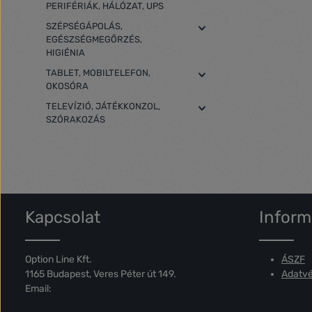
PERIFÉRIÁK, HÁLÓZAT, UPS
SZÉPSÉGÁPOLÁS,
EGÉSZSÉGMEGŐRZÉS,
HIGIÉNIA
TABLET, MOBILTELEFON,
OKOSÓRA
TELEVÍZIÓ, JÁTÉKKONZOL,
SZÓRAKOZÁS
Kapcsolat
Inform
Option Line Kft.
ÁSZF
1165 Budapest, Veres Péter út 149.
Adatvé
Email: