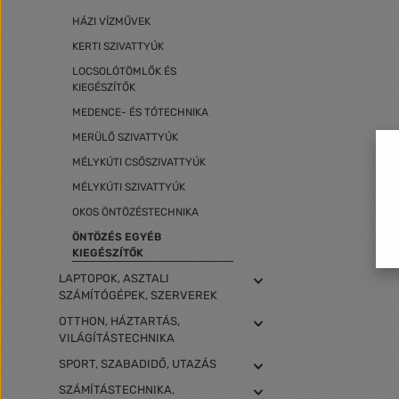
HÁZI VÍZMŰVEK
KERTI SZIVATTYÚK
LOCSOLÓTÖMLŐK ÉS
KIEGÉSZÍTŐK
MEDENCE- ÉS TÓTECHNIKA
MERÜLŐ SZIVATTYÚK
MÉLYKÚTI CSŐSZIVATTYÚK
MÉLYKÚTI SZIVATTYÚK
OKOS ÖNTÖZÉSTECHNIKA
ÖNTÖZÉS EGYÉB
KIEGÉSZÍTŐK
LAPTOPOK, ASZTALI
SZÁMÍTÓGÉPEK, SZERVEREK
OTTHON, HÁZTARTÁS,
VILÁGÍTÁSTECHNIKA
SPORT, SZABADIDŐ, UTAZÁS
SZÁMÍTÁSTECHNIKA,