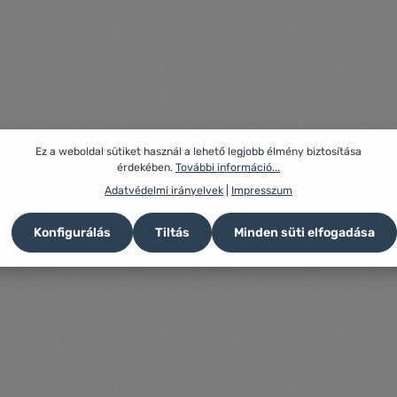
Ez a weboldal sütiket használ a lehető legjobb élmény biztosítása
érdekében.
További információ...
Adatvédelmi irányelvek
|
Impresszum
Konfigurálás
Tiltás
Minden süti elfogadása