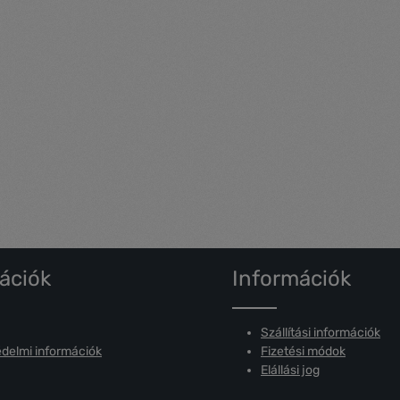
ációk
Információk
Szállítási információk
delmi információk
Fizetési módok
Elállási jog