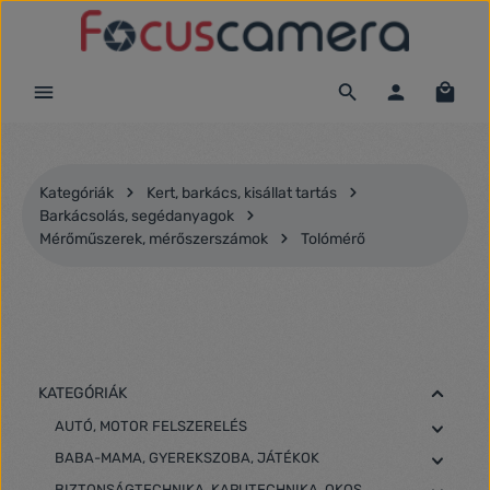
Ugrás a fő tartalomra
Kategóriák
Kert, barkács, kisállat tartás
Barkácsolás, segédanyagok
Mérőműszerek, mérőszerszámok
Tolómérő
KATEGÓRIÁK
AUTÓ, MOTOR FELSZERELÉS
BABA-MAMA, GYEREKSZOBA, JÁTÉKOK
BIZTONSÁGTECHNIKA, KAPUTECHNIKA, OKOS