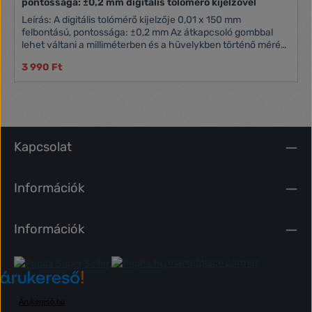
pontossága: ±0,2 mm digitális tolómérő kijelzővel
Leírás: A digitális tolómérő kijelzője 0,01 x 150 mm
felbontású, pontossága: ±0,2 mm Az átkapcsoló gombbal
lehet váltani a milliméterben és a hüvelykben történő mérés
között Folyadékkristályos kijelző A tolómérő műanyagból
3 990 Ft
készült A műanyag tároló védi a mérőeszközt használatkor
és tároláskor Mélységmérővel rendelkezik Elemtípus: LR44
1,5V
Kapcsolat
Információk
Információk
marketplace partner
Árukereső.hu