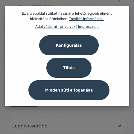
KISÁLLAT ESZKÖZÖK
Ez a weboldal sütiket használ a lehető legjobb élmény
ÖNTÖZÉS
biztosítása érdekében.
További információ...
LAPTOPOK, ASZTALI SZÁMÍTÓGÉPEK, SZERVEREK
Adatvédelmi irányelvek
|
Impresszum
OTTHON, HÁZTARTÁS, VILÁGÍTÁSTECHNIKA
SPORT, SZABADIDŐ, UTAZÁS
Konfigurálás
SZÁMÍTÁSTECHNIKA, PERIFÉRIÁK, HÁLÓZAT, UPS
SZÉPSÉGÁPOLÁS, EGÉSZSÉGMEGŐRZÉS, HIGIÉNIA
TABLET, MOBILTELEFON, OKOSÓRA
Tiltás
TELEVÍZIÓ, JÁTÉKKONZOL, SZÓRAKOZÁS
Minden süti elfogadása
Szűrő