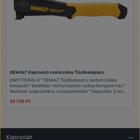
DEWALT Kapcsozó szénszálas Tűzőkalapács
DWHT75900-0 * DEWALT Tűzőkalapács, karbon szálas
kompozit * Kialakítás: könnyű karbon szálas kompozit ház *
Markolat: ergonomikus, csúszásmentes * Kapacitás: 2 sor
kapocs * Speciális jellemzők: gyors kapocsbetöltés,
23 730 Ft
alacsony visszarúgás * Alkalmazás: szigetelés, fólia, kárpit
rögzítéséhez * Tárolás: karton csomagolás
Kapcsolat