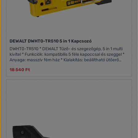
DEWALT DWHT0-TR510 5 in 1 Kapcsozó
DWHT0-TR510 * DEWALT Tűző- és szegezőgép, 5 in 1 multi
kivitel * Funkciók: kompatibilis 5 féle kapoccsal és szeggel *
Anyaga: masszív fém ház * Kialakítás: beállítható ütőerő
különböző anyagokhoz * Jellemzők: alsó töltés a könnyű
18 540 Ft
újratöltés érdekében * Felhasználás: általános tűzési és
szegezési feladatokhoz