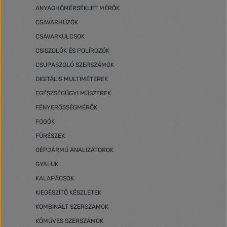
ANYAGHŐMÉRSÉKLET MÉRŐK
CSAVARHÚZÓK
CSAVARKULCSOK
CSISZOLÓK ÉS POLÍROZÓK
CSUPASZOLÓ SZERSZÁMOK
DIGITÁLIS MULTIMÉTEREK
EGÉSZSÉGÜGYI MŰSZEREK
FÉNYERŐSSÉGMÉRŐK
FOGÓK
FŰRÉSZEK
GÉPJÁRMŰ ANALIZÁTOROK
GYALUK
KALAPÁCSOK
KIEGÉSZÍTŐ KÉSZLETEK
KOMBINÁLT SZERSZÁMOK
KŐMŰVES SZERSZÁMOK