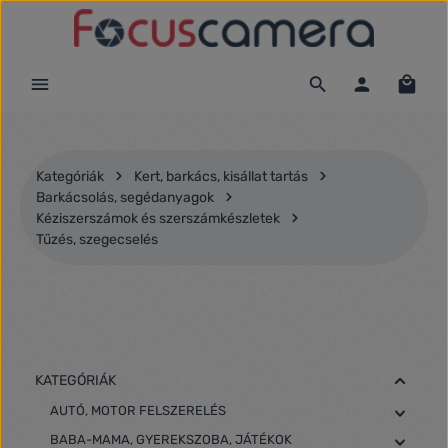
Ugrás a fő tartalomra
Kategóriák
Kert, barkács, kisállat tartás
Barkácsolás, segédanyagok
Kéziszerszámok és szerszámkészletek
Tűzés, szegecselés
KATEGÓRIÁK
AUTÓ, MOTOR FELSZERELÉS
BABA-MAMA, GYEREKSZOBA, JÁTÉKOK