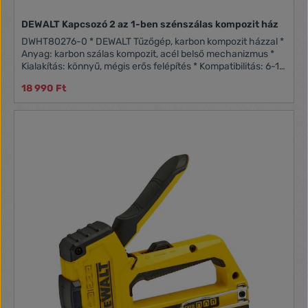
DEWALT Kapcsozó 2 az 1-ben szénszálas kompozit ház
DWHT80276-0 * DEWALT Tűzőgép, karbon kompozit házzal *
Anyag: karbon szálas kompozit, acél belső mechanizmus *
Kialakítás: könnyű, mégis erős felépítés * Kompatibilitás: 6-14
mm (1/4"-9/16") kapcsokkal * Funkciók: beépített
18 990 Ft
huzalvezető kapocsozáshoz, újratöltési szintjelző *
Markolat: ergonomikus, csúszásmentes * Felhasználás:
kárpitozás, huzalozás, általános tűzési feladatok * Súly: 0,55
kg