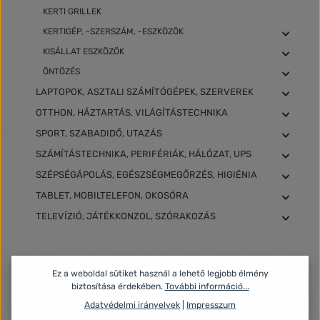
KERTI GRILLEK
KERTIGÉP, -SZERSZÁM, -ESZKÖZÖK
KISÁLLAT ESZKÖZÖK
ÖNTÖZÉS
LAPTOPOK, ASZTALI SZÁMÍTÓGÉPEK, SZERVEREK
OTTHON, HÁZTARTÁS, VILÁGÍTÁSTECHNIKA
SPORT, SZABADIDŐ, UTAZÁS
SZÁMÍTÁSTECHNIKA, PERIFÉRIÁK, HÁLÓZAT, UPS
SZÉPSÉGÁPOLÁS, EGÉSZSÉGMEGŐRZÉS, HIGIÉNIA
TABLET, MOBILTELEFON, OKOSÓRA
TELEVÍZIÓ, JÁTÉKKONZOL, SZÓRAKOZÁS
Szűrő
Ez a weboldal sütiket használ a lehető legjobb élmény
biztosítása érdekében.
További információ...
Adatvédelmi irányelvek
|
Impresszum