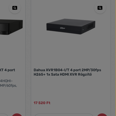
Dahua XVR1B04-I/T 4 port 2MP/30fps
H265+ 1x Sata HDMI XVR Rögzítő
204HQHI-
 2MP/60fps,
17 520 Ft