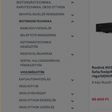
BIZTONSÁGTECHNIKA,
KAPUTECHNIKA, OKOS OTTHON
BEHATOLÁSJELZŐ RENDSZEREK
BIZTONSÁGTECHNIKA
BANKJEGYVIZSGÁLÓK
BELÉPTETŐ RENDSZEREK
BIZTONSÁGTECHNIKAI
KIEGÉSZÍTŐK
MEGFIGYELŐKAMERÁK
SZÉFEK, KULCSSZEKRÉNYEK,
PÉNZKAZETTÁK
Reolink NV
Sata/beépít
VIDEORÖGZÍTŐK
rögzítő(NV
KAPUAUTOMATIZÁLÁS
A kép illuszt
OKOS KÜTYÜK
OKOS GYÓGYÁSZAT
85 600 Ft
OKOS OTTHON ÉRZÉKELŐK
OKOS OTTHON VEZÉRLÉS