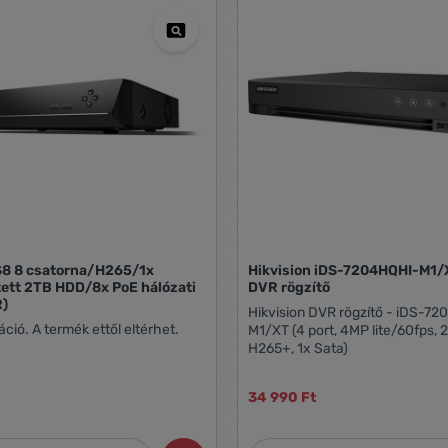
S8 8 csatorna/H265/1x
Hikvision iDS-7204HQHI-M1/XT 4 port
ett 2TB HDD/8x PoE hálózati
DVR rögzítő
R)
Hikvision DVR rögzítő - iDS-7
ráció. A termék ettől eltérhet.
M1/XT (4 port, 4MP lite/60fps,
H265+, 1x Sata)
34 990 Ft