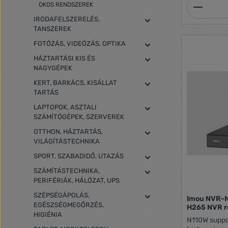
Termék
OKOS RENDSZEREK
IRODAFELSZERELÉS,
TANSZEREK
FOTÓZÁS, VIDEÓZÁS, OPTIKA
HÁZTARTÁSI KIS ÉS
NAGYGÉPEK
KERT, BARKÁCS, KISÁLLAT
TARTÁS
LAPTOPOK, ASZTALI
SZÁMÍTÓGÉPEK, SZERVEREK
OTTHON, HÁZTARTÁS,
VILÁGÍTÁSTECHNIKA
SPORT, SZABADIDŐ, UTAZÁS
SZÁMÍTÁSTECHNIKA,
PERIFÉRIÁK, HÁLÓZAT, UPS
SZÉPSÉGÁPOLÁS,
Imou NVR-N110W-8A0E 10 csatorna Wifi6
EGÉSZSÉGMEGŐRZÉS,
H265 NVR r
HIGIÉNIA
N110W suppor