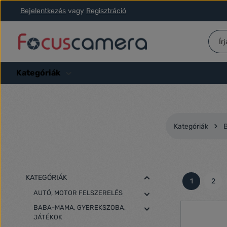
Bejelentkezés
vagy
Regisztráció
ás a fő tartalomra
Ugrás a kereséshez
Ugrás a fő navigációhoz
Kategóriák
Kategóriák
B
KATEGÓRIÁK
1
2
Oldal
Olda
AUTÓ, MOTOR FELSZERELÉS
BABA-MAMA, GYEREKSZOBA,
JÁTÉKOK