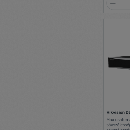
Termék
csatlakozóG
Hikvision 
Max csatorn
sávszélessé