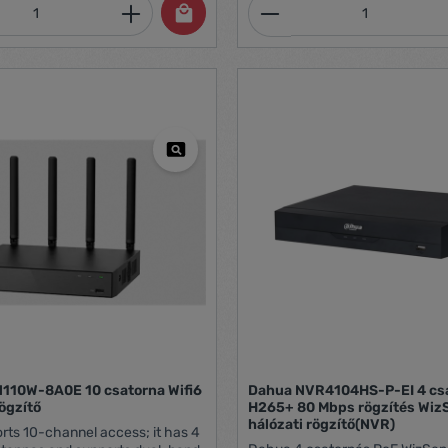
mennyiség: Adja meg a kívánt mennyiség
Termékmennyiség:
Dahua NVR4104HS-P-EI 4 csatorna
ögzítő
H265+ 80 Mbps rögzítés Wiz
hálózati rögzítő(NVR)
ts 10-channel access; it has 4