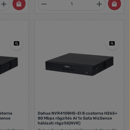
et, vagy használja a gombokat a mennyi
 Adja meg a kívánt mennyiséget, vagy h
Termékmennyiség: Adja meg 
Dahua NVR4108HS-EI 8 csatorna H265+
Sense
80 Mbps rögzítés AI 1x Sata WizSense
hálózati rögzítő(NVR)