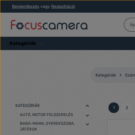
Bejelentkezés
vagy
Regisztráció
ás a fő tartalomra
Ugrás a kereséshez
Ugrás a fő navigációhoz
Kategóriák
Kategóriák
Számí
KATEGÓRIÁK
1
2
Oldal
Olda
AUTÓ, MOTOR FELSZERELÉS
BABA-MAMA, GYEREKSZOBA,
JÁTÉKOK