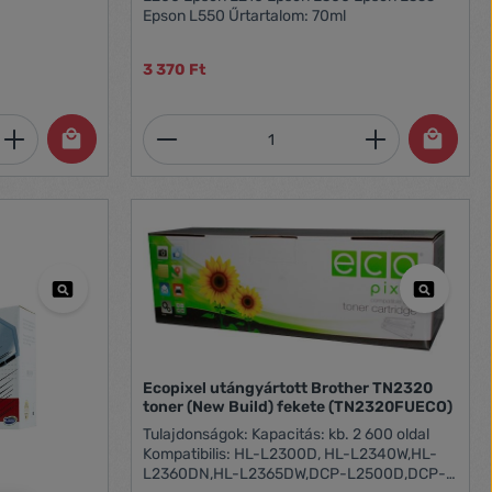
77dwt
Epson L550 Űrtartalom: 70ml
a (W2Z53B)
3 370 Ft
et, vagy használja a gombokat a mennyi
 Adja meg a kívánt mennyiséget, vagy h
Termékmennyiség: Adja meg 
Ecopixel utángyártott Brother TN2320
toner (New Build) fekete (TN2320FUECO)
Tulajdonságok: Kapacitás: kb. 2 600 oldal
Kompatibilis: HL-L2300D, HL-L2340W,HL-
L2360DN,HL-L2365DW,DCP-L2500D,DCP-