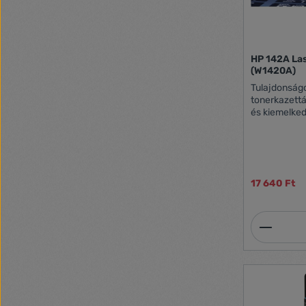
HP 142A Las
(W1420A)
Tulajdonságo
tonerkazett
és kiemelked
otthoni és i
mindezt megfizethe
142A tonerka
következőkkel: HP LaserJet M110
M139e-M142
17 640 Ft
Termék