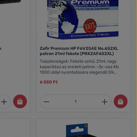
e
Zafir Premium HP F6V25AE No.652XL
patron 21ml fekete (PRKZAF652XL)
Tulajdonságok: Fekete színű, 21ml, nagy
kapacitású az eredeti patron ~3x-osa Kb.
1000 oldal nyomtatására elegendő 5%
lefedettség mellett
6 550 Ft
et, vagy használja a gombokat a mennyi
 Adja meg a kívánt mennyiséget, vagy h
Termékmennyiség: Adja meg 