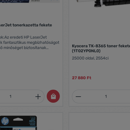
erJet tonerkazetta fekete
k:Az eredeti HP LaserJet
ák fantasztikus megbízhatóságot
Kyocera TK-8365 toner feket
ő minőséget biztosítanak
(1T02YP0NL0)
rodai nyomtatáshoz egyaránt,
25000 oldal, 2554ci
tő áron. Vásárlás A HP
zetta kompatibilis a
, M111,
e , M140
27 880 Ft
mennyiség: Adja meg a kívánt mennyiség
Termékmennyiség: