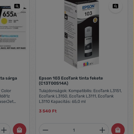
ta sárga
Epson 103 EcoTank tinta fekete
(C13T00S14A)
Tulajdonságok: Kompatibilis: EcoTank L3151,
M681z
EcoTank L3150, EcoTank L3111, EcoTank
aserJet
L3110 Kapacitás: 65,0 ml
omtató
3 540 Ft
terprise MFP
serJet
), HP M652dn
et, vagy használja a gombokat a mennyi
 Adja meg a kívánt mennyiséget, vagy h
Termékmennyiség: Adja meg 
omtató
erJet