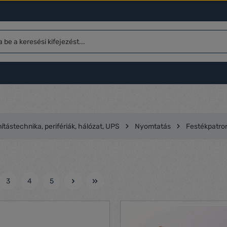
tástechnika, perifériák, hálózat, UPS
Nyomtatás
Festékpatron
3
4
5
l
Oldal
Oldal
Oldal