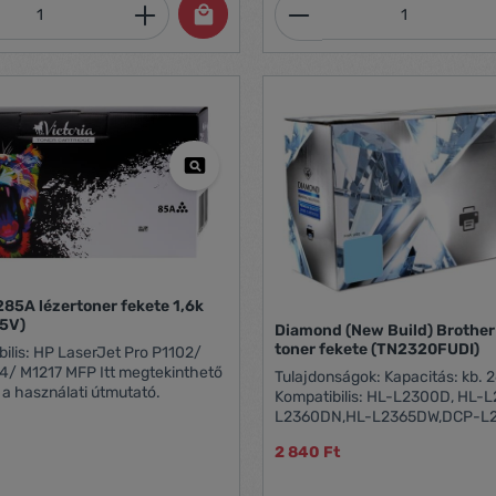
mennyiség: Adja meg a kívánt mennyiség
Termékmennyiség:
UNIVERZÁLIS! Kapacitás: 2K
285A lézertoner fekete 1,6k
5V)
Diamond (New Build) Brothe
toner fekete (TN2320FUDI)
ilis: HP LaserJet Pro P1102/
 MFP Itt megtekinthető
Tulajdonságok: Kapacitás: kb. 2600 oldal
ő a használati útmutató.
Kompatibilis: HL-L2300D, HL-
L2360DN,HL-L2365DW,DCP-L
L2520DW,DCP-L2540DN,DCP-
2 840 Ft
L2560DW,MFC-L2700DW,MFC-
L2720DW,MFC-L2740DW PATE