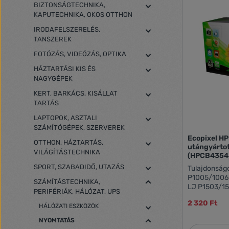
BIZTONSÁGTECHNIKA,
KAPUTECHNIKA, OKOS OTTHON
IRODAFELSZERELÉS,
TANSZEREK
FOTÓZÁS, VIDEÓZÁS, OPTIKA
HÁZTARTÁSI KIS ÉS
NAGYGÉPEK
KERT, BARKÁCS, KISÁLLAT
TARTÁS
LAPTOPOK, ASZTALI
SZÁMÍTÓGÉPEK, SZERVEREK
Ecopixel 
OTTHON, HÁZTARTÁS,
utángyártott toner
VILÁGÍTÁSTECHNIKA
(HPCB4354
SPORT, SZABADIDŐ, UTAZÁS
Tulajdonságok: Kompatibilis
P1005/1006 
SZÁMÍTÁSTECHNIKA,
LJ P1503/1
PERIFÉRIÁK, HÁLÓZAT, UPS
M1120/1522
2 320 Ft
P1102/1103/
HÁLÓZATI ESZKÖZÖK
M1130/1132/
NYOMTATÁS
M1210/1212/