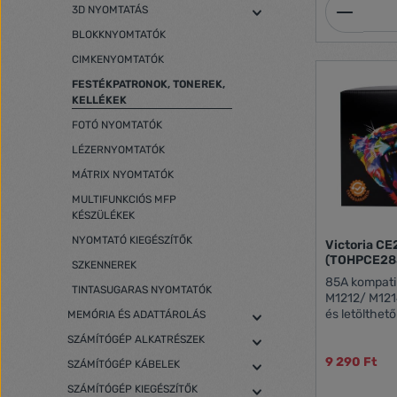
Termék
3D NYOMTATÁS
BLOKKNYOMTATÓK
CIMKENYOMTATÓK
FESTÉKPATRONOK, TONEREK,
KELLÉKEK
FOTÓ NYOMTATÓK
LÉZERNYOMTATÓK
MÁTRIX NYOMTATÓK
MULTIFUNKCIÓS MFP
KÉSZÜLÉKEK
NYOMTATÓ KIEGÉSZÍTŐK
Victoria CE
(TOHPCE28
SZKENNEREK
85A kompatib
TINTASUGARAS NYOMTATÓK
M1212/ M1214/ M1217
és letölthet
MEMÓRIA ÉS ADATTÁROLÁS
SZÁMÍTÓGÉP ALKATRÉSZEK
9 290 Ft
SZÁMÍTÓGÉP KÁBELEK
SZÁMÍTÓGÉP KIEGÉSZÍTŐK