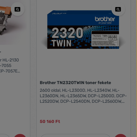
er
P-7055
CP-7057E
Brother TN2320TWIN toner fekete
2600 oldal, HL-L2300D, HL-L2340W, HL-
L2360DN, HL-L2365DW, DCP-L2500D, DCP-
L2520DW, DCP-L2540DN, DCP-L2560DW,
MFC-L2700DN, MFC-L2700DW, MFC-
L2720DW, MFC-L2740DW
50 160 Ft