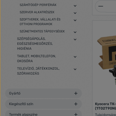
Termék
SZÁMÍTÓGÉP PERIFÉRIÁK
SZERVER ALKATRÉSZEK
SZOFTVEREK, VÁLLALATI ÉS
OTTHONI PROGRAMOK
SZÜNETMENTES TÁPEGYSÉGEK
SZÉPSÉGÁPOLÁS,
EGÉSZSÉGMEGŐRZÉS,
HIGIÉNIA
TABLET, MOBILTELEFON,
OKOSÓRA
TELEVÍZIÓ, JÁTÉKKONZOL,
SZÓRAKOZÁS
Gyártó
Kyocera TK-
Kiegészítő szín
(1T02T90N
Termék alapszíne
Tulajdonságok: Kompatibilis: