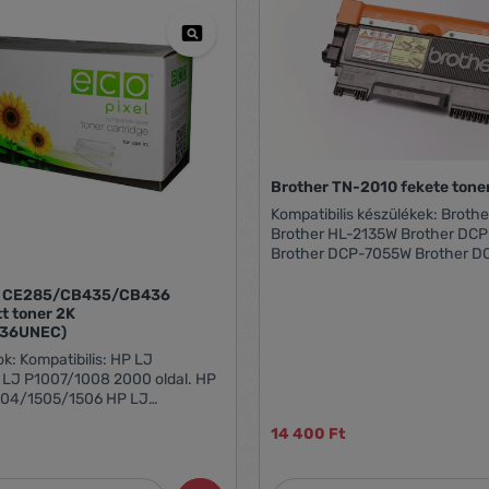
Brother TN-2010 fekete ton
Kompatibilis készülékek: Brother HL-2130
Brother HL-2135W Brother DC
Brother DCP-7055W Brother D
Festékkazetta kapacitása: kb. 1000 oldalhoz
(ISO 19752 szerint)
HP CE285/CB435/CB436
 2K
36UNEC)
: HP LJ
LJ P1007/1008 2000 oldal. HP
504/1505/1506 HP LJ
 MFP HP LJ
14 400 Ft
1104/1106/1108/1109 HP LJ
1134/1136/1137/1138/1139
1213/1214/1216/1217/1218/1219