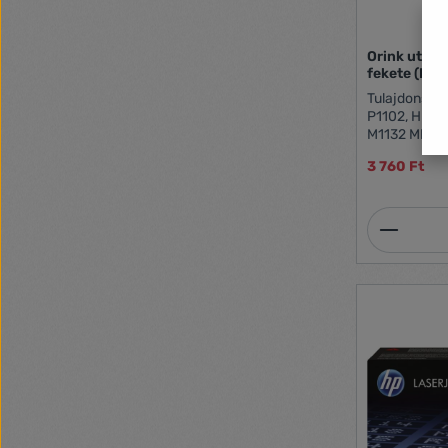
Orink utáng
fekete (HP
Tulajdonságok: Kompatibilis: HP 
P1102, HP L
M1132 MFP, 
M121
3 760 Ft
Termék