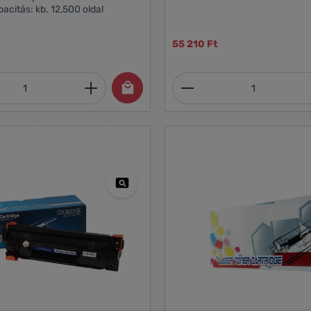
(D3Q20B), HP PageWide Pro 4
citás: kb. 12,500 oldal
többfunkciós nyomtató és tálc
Kapacitás: kb. 10 000 oldal
55 210 Ft
mennyiség: Adja meg a kívánt mennyiség
Termékmennyiség: