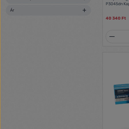
P3045dn Kapa
Ár
40 340 Ft
Termék