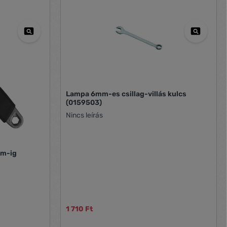
Lampa 6mm-es csillag-villás kulcs
(0159503)
Nincs leírás
mm-ig
1 710 Ft