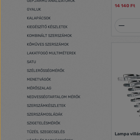
GÉPJÁRMŰ ANALIZÁTOROK
14 140 Ft
GYALUK
KALAPÁCSOK
Termék
KIEGÉSZÍTŐ KÉSZLETEK
KOMBINÁLT SZERSZÁMOK
KŐMŰVES SZERSZÁMOK
LAKATFOGÓ MULTIMÉTEREK
SATU
SZÉLERŐSSÉGMÉRŐK
MENETVÁGÓK
MÉRŐSZALAG
NEDVESSÉGTARTALOM MÉRŐK
SZERSZÁMKÉSZLETEK
SZERSZÁMOSLÁDÁK
SZIGETELÉSMÉRŐK
TŰZÉS, SZEGECSELÉS
Lampa villá