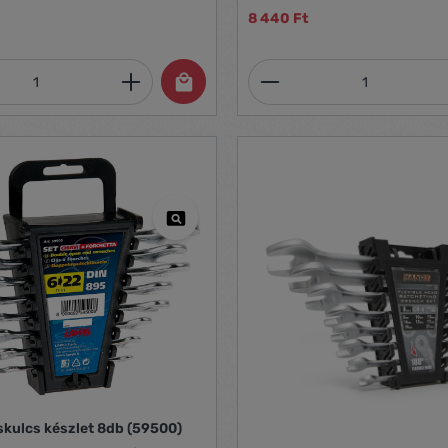
8 440 Ft
mennyiség: Adja meg a kívánt mennyiség
Termékmennyiség:
skulcs készlet 8db (59500)