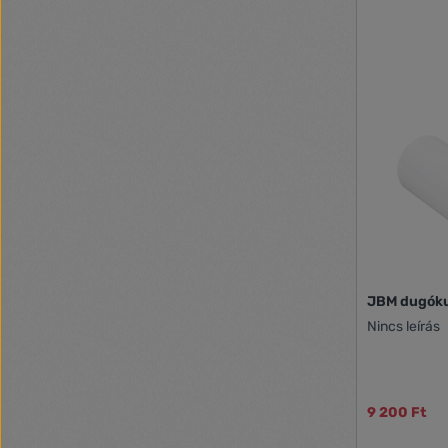
JBM dugókul
Nincs leírás
9 200 Ft