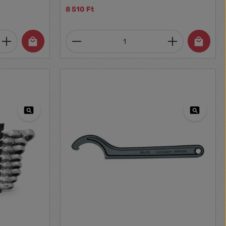
8 510 Ft
et, vagy használja a gombokat a mennyi
 Adja meg a kívánt mennyiséget, vagy h
Termékmennyiség: Adja meg 