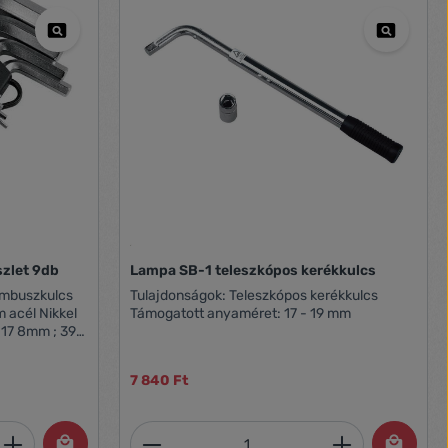
zlet 9db
Lampa SB-1 teleszkópos kerékkulcs
Tulajdonságok: Teleszkópos kerékkulcs
 acél Nikkel
Támogatott anyaméret: 17 - 19 mm
7 4mm ; 26 x
57 2mm ; 16 x
7 840 Ft
et, vagy használja a gombokat a mennyi
 Adja meg a kívánt mennyiséget, vagy h
Termékmennyiség: Adja meg 