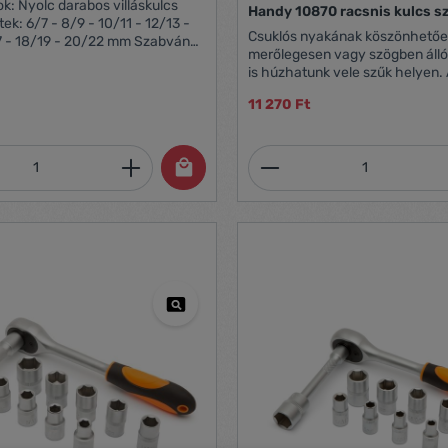
láskulcs
Handy 10870 racsnis kulcs s
ek: 6/7 - 8/9 - 10/11 - 12/13 -
Csuklós nyakának köszönhetőe
7 - 18/19 - 20/22 mm Szabvány:
merőlegesen vagy szögben álló
is húzhatunk vele szűk helyen.
legelterjedtebb méretek találh
11 270 Ft
készletben. Ergonomikus nyélkia
Praktikus műanyag tartóban, mel
tudunk akasztani, így a készlet 
mennyiség: Adja meg a kívánt mennyiség
Termékmennyiség:
egyben van. hosszú élettartam nagy
kopásállóság tartósan magas fokú
korrózióvédelem Tartalma:
8,10,13,14,15,17,19,21 mm Anyaga: Króm-
vanádium