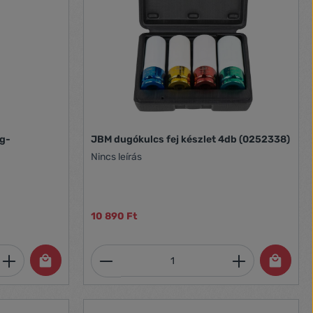
JBM dugókulcs fej készlet 4db (0252338)
ag-
Nincs leírás
10 890 Ft
et, vagy használja a gombokat a mennyi
 Adja meg a kívánt mennyiséget, vagy h
Termékmennyiség: Adja meg 