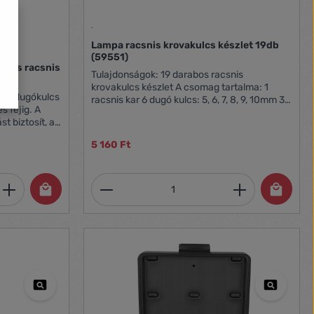
Lampa racsnis krovakulcs készlet 19db
(59551)
b-os racsnis
Tulajdonságok: 19 darabos racsnis
krovakulcs készlet A csomag tartalma: 1
racsnis kar 6 dugó kulcs: 5, 6, 7, 8, 9, 10mm 3
phillips fej: PH0, PH1, PH2 5 lapos fej: SL3,
t biztosít, a
SL4, SL5, SL6, SL7 4 torx fej: T10, T15, T20,
lemnek
T30
5 160 Ft
rhető, kis
tó.
et, vagy használja a gombokat a mennyi
 Adja meg a kívánt mennyiséget, vagy h
Termékmennyiség: Adja meg 