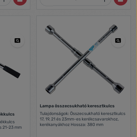
Lampa összecsukható keresztkulcs
Tulajdonságok: Összecsukható keresztkulcs
ékkulcs
17, 19, 21 és 23mm-es kerékcsavarokhoz,
kerékanyákhoz Hossza: 380 mm
és 21-23 mm