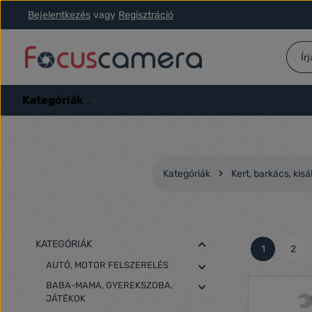
Bejelentkezés
vagy
Regisztráció
ás a fő tartalomra
Ugrás a kereséshez
Ugrás a fő navigációhoz
Kategóriák
Kategóriák
Kert, barkács, kisál
KATEGÓRIÁK
1
2
Oldal
Olda
AUTÓ, MOTOR FELSZERELÉS
BABA-MAMA, GYEREKSZOBA,
JÁTÉKOK