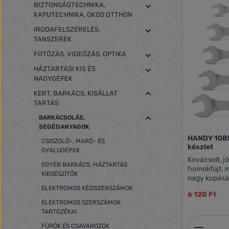
BIZTONSÁGTECHNIKA,
KAPUTECHNIKA, OKOS OTTHON
IRODAFELSZERELÉS,
TANSZEREK
FOTÓZÁS, VIDEÓZÁS, OPTIKA
HÁZTARTÁSI KIS ÉS
NAGYGÉPEK
KERT, BARKÁCS, KISÁLLAT
TARTÁS
BARKÁCSOLÁS,
SEGÉDANYAGOK
HANDY 10852
CSISZOLÓ-, MARÓ- ÉS
készlet
GYALUGÉPEK
Kovácsolt, 
EGYÉB BARKÁCS, HÁZTARTÁS
homokfújt, m
KIEGÉSZÍTŐK
nagy kopásá
korrózióvédelem Tar
ELEKTROMOS KÉZISZERSZÁMOK
6 120 Ft
ELEKTROMOS SZERSZÁMOK
TARTOZÉKAI
Termék
FÚRÓK ÉS CSAVAROZÓK