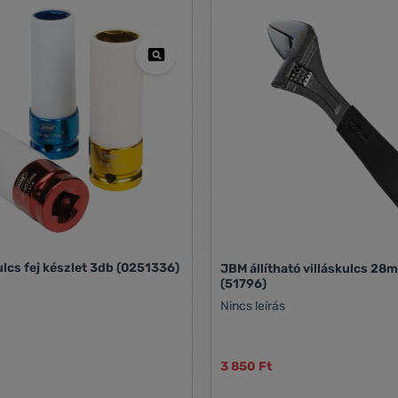
cs fej készlet 3db (0251336)
JBM állítható villáskulcs 28
(51796)
Nincs leírás
3 850 Ft