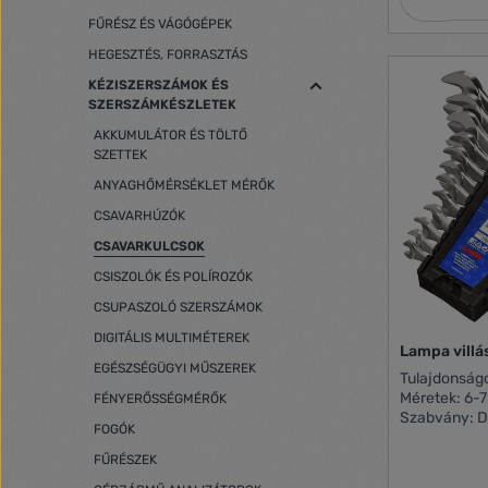
FŰRÉSZ ÉS VÁGÓGÉPEK
HEGESZTÉS, FORRASZTÁS
KÉZISZERSZÁMOK ÉS
SZERSZÁMKÉSZLETEK
AKKUMULÁTOR ÉS TÖLTŐ
SZETTEK
ANYAGHŐMÉRSÉKLET MÉRŐK
CSAVARHÚZÓK
CSAVARKULCSOK
CSISZOLÓK ÉS POLÍROZÓK
CSUPASZOLÓ SZERSZÁMOK
DIGITÁLIS MULTIMÉTEREK
Lampa villá
EGÉSZSÉGÜGYI MŰSZEREK
Tulajdonságok: 12 darabos villáskulc
Méretek: 6-
FÉNYERŐSSÉGMÉRŐK
Szabvány: D
FOGÓK
vanádium ac
FŰRÉSZEK