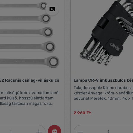
 Racsnis csillag-villáskulcs
Lampa CR-V imbuszkulcs kés
Tulajdonságok: Kilenc darabos imbuszkulcs
jó minőségű króm-vanádium acél,
készlet Anyaga: króm-vanádium
att külső. hosszú élettartam
bevonat Méretek: 10mm ; 46 x 117 8mm ; 39 x
llóság tartósan magas fokú
104 6mm ; 33 x 92 5mm ; 29 x 8
talma: 8,10,13,14,15,17
76 3mm ; 20 x 65 2,5mm ; 18 x 
2 960 Ft
mm Anyaga: Króm-vanádium
51
mennyiség: Adja meg a kívánt mennyiség
Termékmennyiség: