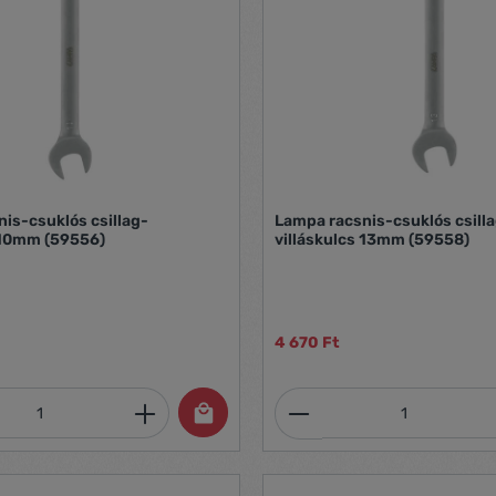
is-csuklós csillag-
Lampa racsnis-csuklós csill
 10mm (59556)
villáskulcs 13mm (59558)
4 670 Ft
mennyiség: Adja meg a kívánt mennyiség
Termékmennyiség: