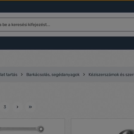
lat tartás
Barkácsolás, segédanyagok
Kéziszerszámok és sze
3
l
Oldal