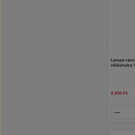
Lampa racsn
villáskulcs
3 310 Ft
Termék