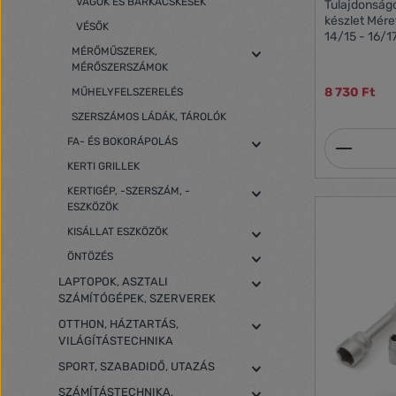
VÁGÓK ÉS BARKÁCSKÉSEK
Tulajdonságok: Nyolc darabos vil
készlet Méret
VÉSŐK
14/15 - 16/1
DIN 895
MÉRŐMŰSZEREK,
MÉRŐSZERSZÁMOK
8 730 Ft
MŰHELYFELSZERELÉS
SZERSZÁMOS LÁDÁK, TÁROLÓK
Termék
FA- ÉS BOKORÁPOLÁS
KERTI GRILLEK
KERTIGÉP, -SZERSZÁM, -
ESZKÖZÖK
KISÁLLAT ESZKÖZÖK
ÖNTÖZÉS
LAPTOPOK, ASZTALI
SZÁMÍTÓGÉPEK, SZERVEREK
OTTHON, HÁZTARTÁS,
VILÁGÍTÁSTECHNIKA
SPORT, SZABADIDŐ, UTAZÁS
SZÁMÍTÁSTECHNIKA,