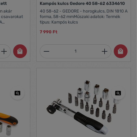
zett
Kampós kulcs Gedore 40 58-62 6334610
n akár
40 58-62 - GEDORE - horogkulcs, DIN 1810 A
 csavarokat
forma, 58-62 mmMűszaki adatok: Termék
 A
típus: Kampós kulcs
atóak ebben a
7 990 Ft
lakítás.
yet a falra is
mindig
et, vagy használja a gombokat a mennyi
 Adja meg a kívánt mennyiséget, vagy h
Termékmennyiség: Adja meg 