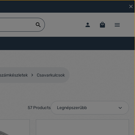
rszámkészletek
Csavarkulcsok
57 Products