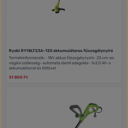
Ryobi RY18LT23A-120 akkumulátoros fűszegélynyíró
Termékinformációk:- 18V akkus fűszegélynyíró- 23 cm-es
vágási szélesség- automata damil adagolás- 1x2,0 Ah-s
akkumulátorral és töltővel
31 800 Ft