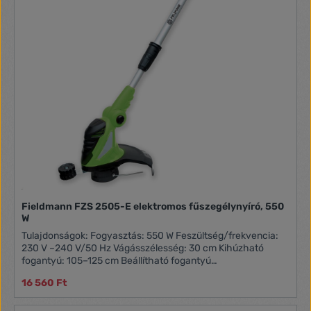
Teljesítmény: 350 W Vágási szélesség: 25 cm Damil átmérő:
1,4 mm Teljesítmény: 350 W Fordulatszám: 12000 for./perc
Vágási széllesség: 25 cm Damil átmérő: 1,4 mm Állítható
fogantyú Kihúzható teleszkópos fogantyú 95?–105 cm
Zajszint: 96 dB Súly: 1,3 kg
Fieldmann FZS 2505-E elektromos fűszegélynyíró, 550
W
Tulajdonságok: Fogyasztás: 550 W Feszültség/frekvencia:
230 V ~240 V/50 Hz Vágásszélesség: 30 cm Kihúzható
fogantyú: 105–125 cm Beállítható fogantyú
Kiegyensúlyozott a kényelmes munkához Fordulatszám: 10
16 560 Ft
000 ford/p Deklarált zajszint: 96 dB (A) Tömeg: 2.3 kg