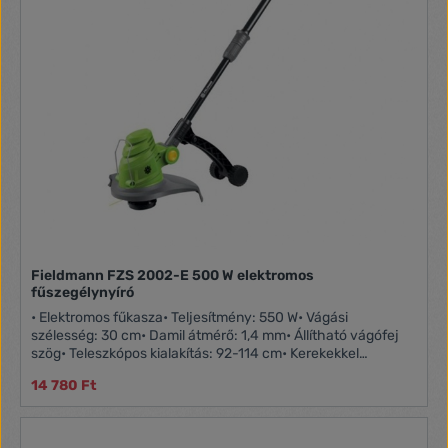
Fieldmann FZS 2002-E 500 W elektromos
fűszegélynyíró
• Elektromos fűkasza• Teljesítmény: 550 W• Vágási
szélesség: 30 cm• Damil átmérő: 1,4 mm• Állítható vágófej
szög• Teleszkópos kialakítás: 92-114 cm• Kerekekkel
felszerelt• Védőpajzs• Súly: 2,4 kgJavasolt kiegészítő:• FZS
14 780 Ft
9012 damil orsó• FZS 9011 tekercs fedél• FZS 9008 / 9017 /
9019 damil