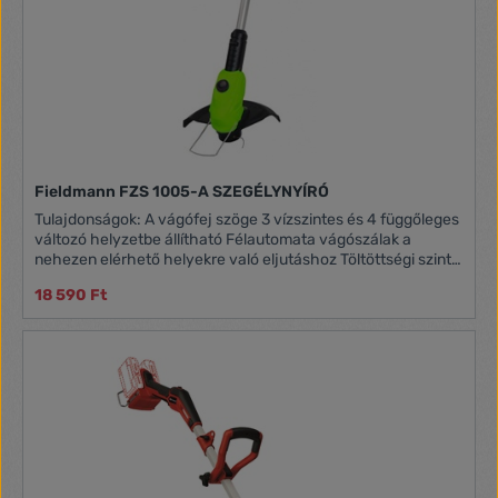
Fieldmann FZS 1005-A SZEGÉLYNYÍRÓ
Tulajdonságok: A vágófej szöge 3 vízszintes és 4 függőleges
változó helyzetbe állítható Félautomata vágószálak a
nehezen elérhető helyekre való eljutáshoz Töltöttségi szint
jelző, 18V Li-Ion 1500 mAh akkumulátor Egy töltésre 35
18 590 Ft
percen át képes működni A töltési idő 3 – 5 óra
intervallumban mozog A fogantyú hossza a felület és a test
magassága függvényében állítható Műszaki paraméterek
Hajtómű típus Akkumulátor Vágószélesség 26 cm
Teleszkópos fogantyú Igen Húr átmérője 1,4 mm