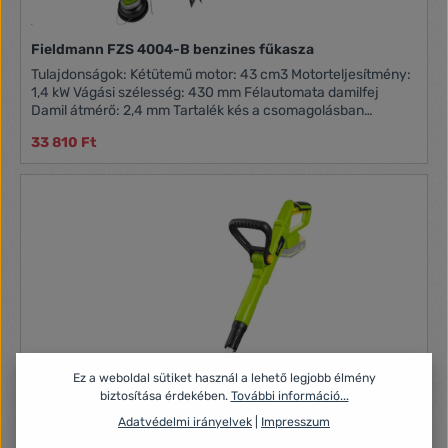
Fieldmann FZS 4004-B benzines fűkasza
Tulajdonságok: Kétütemű motor: 43 cm3 Motorteljesítmény:
1,4 kW Vágási szélesség: 430 mm Félautomata damilfej
Damil átmérő: 2,4 mm Tartalék kés a csomagolásban
Kétkezes markolat Üzemanyagtartály: 1,0L Tömeg: 7,5 kg
33 810 Ft
Ez a weboldal sütiket használ a lehető legjobb élmény
biztosítása érdekében.
További információ...
Adatvédelmi irányelvek
|
Impresszum