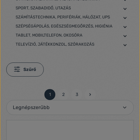
SPORT, SZABADIDŐ, UTAZÁS
SZÁMÍTÁSTECHNIKA, PERIFÉRIÁK, HÁLÓZAT, UPS
SZÉPSÉGÁPOLÁS, EGÉSZSÉGMEGŐRZÉS, HIGIÉNIA
TABLET, MOBILTELEFON, OKOSÓRA
TELEVÍZIÓ, JÁTÉKKONZOL, SZÓRAKOZÁS
Szűrő
1
2
3
Oldal
Oldal
Oldal