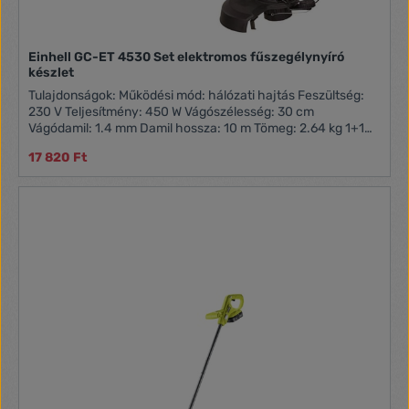
Teljesítmény: 1.5 kW Lökettérfogat: 52 cm3
Üzemanyagtartály: 0.9 liter Munkaszélesség: 42 cm
Vágókés: 25.5 cm Damil átmérő: 2.4 mm Damil hossza: 4 m
Einhell GC-ET 4530 Set elektromos fűszegélynyíró
Fordulat (damil/vágókés): 7000/7200 /perc Tömeg: 8.5 kg
készlet
1+1 év garancia az összes EINHELL Classic, Home, Expert
termékre, online regisztráció esetén!
Tulajdonságok: Működési mód: hálózati hajtás Feszültség:
230 V Teljesítmény: 450 W Vágószélesség: 30 cm
Vágódamil: 1.4 mm Damil hossza: 10 m Tömeg: 2.64 kg 1+1
év garancia az összes EINHELL Classic, Home, Expert
17 820 Ft
termékre, online regisztráció esetén!