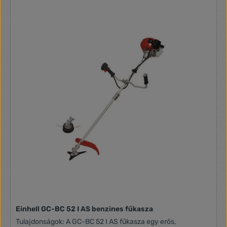
Einhell GC-BC 52 I AS benzines fűkasza
Tulajdonságok: A GC-BC 52 I AS fűkasza egy erős,