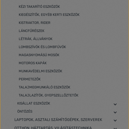
KÉZI TAKARÍTÓ ESZKÖZÖK
KIEGÉSZÍTŐK, EGYÉB KERTI ESZKÖZÖK
KISTRAKTOR, RIDER
LÁNCFŰRÉSZEK
LÉTRÁK, ÁLLVÁNYOK
LOMBSZÍVÓK ÉS LOMBFÚVÓK
MAGASNYOMÁSÚ MOSÓK
MOTOROS KAPÁK
MUNKAVÉDELMI ESZKÖZÖK
PERMETEZŐK
TALAJMEGMUNKÁLÓ ESZKÖZÖK
TALAJLAZÍTÓK, GYEPSZELLŐZTETŐK
KISÁLLAT ESZKÖZÖK
ÖNTÖZÉS
LAPTOPOK, ASZTALI SZÁMÍTÓGÉPEK, SZERVEREK
OTTHON, HÁZTARTÁS, VILÁGÍTÁSTECHNIKA