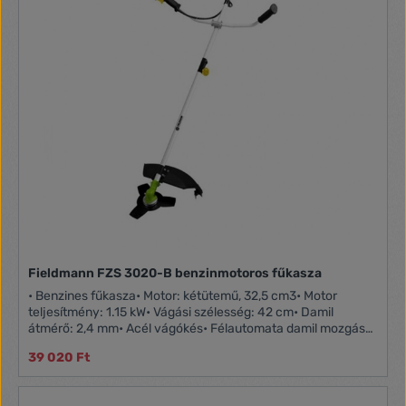
Fieldmann FZS 3020-B benzinmotoros fűkasza
• Benzines fűkasza• Motor: kétütemű, 32,5 cm3• Motor
teljesítmény: 1.15 kW• Vágási szélesség: 42 cm• Damil
átmérő: 2,4 mm• Acél vágókés• Félautomata damil mozgás•
Dupla fogantyú, ergonomikus markolatokkal• Súly: 6,6
39 020 Ft
kgAjánlott gyári kiegészítők:• FZS 9016 Alap damil orsó• FZS
9013 Félautomata damil orsó• FZS 9014 Twist&Go damil
orsó• FZS 9004 Acél vágókés• FZS 9021 Damil• FZS 9052