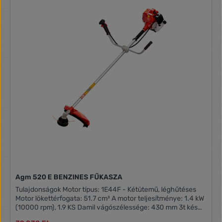
Agm 520 E BENZINES FŰKASZA
Tulajdonságok Motor típus: 1E44F - Kétütemű, léghűtéses
Motor lökettérfogata: 51.7 cm³ A motor teljesítménye: 1.4 kW
(10000 rpm), 1.9 KS Damil vágószélessége: 430 mm 3t kés
vágószélessége: 255 mm Erőátvitel rendszere: Kardán