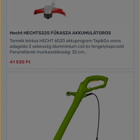
Hecht HECHT5225 FŰKASZA AKKUMULÁTOROS
Termék leírása HECHT 6020 akkuprogram Tap&Go soros
adagolás 2 sebesség Alummínium cső és tengelykapcsoló
Paraméterek munkaszélesség: 32 cm
feszültség: DC20V/2x2,5Ah V/Hz üzemidő terhelés
41 530 Ft
nélkül: 30 min