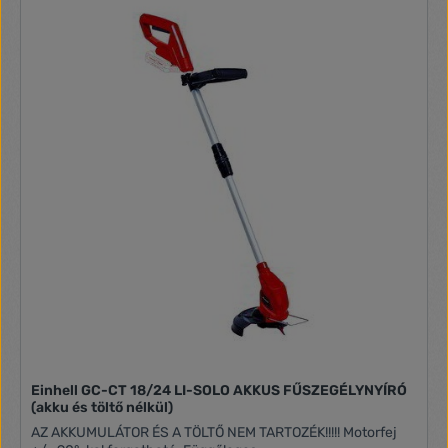
Einhell GC-CT 18/24 LI-SOLO AKKUS FŰSZEGÉLYNYÍRÓ
(akku és töltő nélkül)
AZ AKKUMULÁTOR ÉS A TÖLTŐ NEM TARTOZÉK!!!!! Motorfej