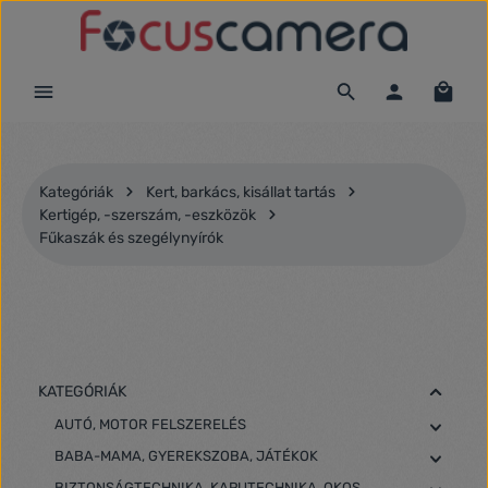
Ugrás a fő tartalomra
Kategóriák
Kert, barkács, kisállat tartás
Kertigép, -szerszám, -eszközök
Fűkaszák és szegélynyírók
KATEGÓRIÁK
AUTÓ, MOTOR FELSZERELÉS
BABA-MAMA, GYEREKSZOBA, JÁTÉKOK
BIZTONSÁGTECHNIKA, KAPUTECHNIKA, OKOS