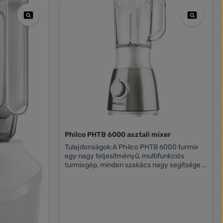
Philco PHTB 6000 asztali mixer
Tulajdonságok:A Philco PHTB 6000 turmix
egy nagy teljesítményű, multifunkciós
turmixgép, minden szakács nagy segítsége a
konyhában. Könnyen és egyszerűen
készíthet vele a levesektől kezdve a darált
jégig bármit. Éles késeit úgy tervezték meg,
hogy az alapanyagok a lehető legkevésbé
tapadjanak, ezáltal simán és alaposan
keveredjen össze a kehely tartalma. Erős