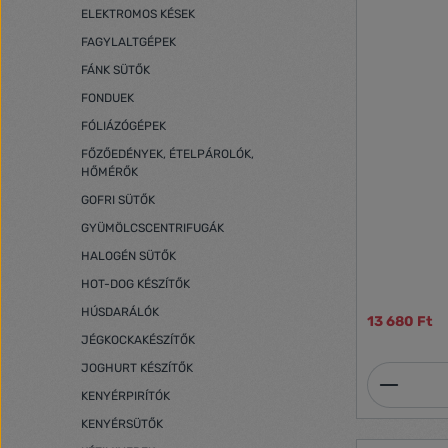
ELEKTROMOS KÉSEK
FAGYLALTGÉPEK
FÁNK SÜTŐK
FONDUEK
FÓLIÁZÓGÉPEK
FŐZŐEDÉNYEK, ÉTELPÁROLÓK,
HŐMÉRŐK
GOFRI SÜTŐK
GYÜMÖLCSCENTRIFUGÁK
HALOGÉN SÜTŐK
HOT-DOG KÉSZÍTŐK
HÚSDARÁLÓK
13 680 Ft
JÉGKOCKAKÉSZÍTŐK
JOGHURT KÉSZÍTŐK
Termék
KENYÉRPIRÍTÓK
KENYÉRSÜTŐK