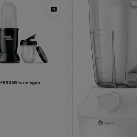
t MBR06B turmixgép