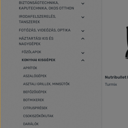
BIZTONSÁGTECHNIKA,
KAPUTECHNIKA, OKOS OTTHON
IRODAFELSZERELÉS,
TANSZEREK
FOTÓZÁS, VIDEÓZÁS, OPTIKA
HÁZTARTÁSI KIS ÉS
NAGYGÉPEK
FŐZŐLAPOK
KONYHAI KISGÉPEK
APRÍTÓK
ASZALÓGÉPEK
Nutribulle
ASZTALI GRILLEK, MINISÜTŐK
Turmix
BEFŐZŐGÉPEK
BOTMIXEREK
CITRUSPRÉSEK
CSOKISZÖKŐKUTAK
DARÁLÓK