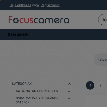
Bejelentkezés
vagy
Regisztráció
ás a fő tartalomra
Ugrás a kereséshez
Ugrás a fő navigációhoz
Kategóriák
Kateg
KATEGÓRIÁK
1
2
Oldal
Olda
AUTÓ, MOTOR FELSZERELÉS
BABA-MAMA, GYEREKSZOBA,
JÁTÉKOK