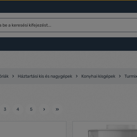
óriák
Háztartási kis és nagygépek
Konyhai kisgépek
Turmi
3
4
5
l
Oldal
Oldal
Oldal