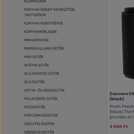
KÉZIMIXEREK
KONYHAI KISGÉP KIEGÉSZÍTŐK,
TARTOZÉKOK
KONYHAI ROBOTGÉPEK
KONYHAMÉRLEGEK
MINI KONYHÁK
MIKROHULLÁMÚ SÜTŐK
MINI SÜTŐK
MUFFIN SÜTŐK
OLAJMENTES SÜTŐK
OLAJSÜTŐK
OSTYA- ÉS KEKSZSÜTŐK
Cocinare C
(black)
PALACSINTA SÜTŐK
Krush freezi
PIZZASÜTŐK
(black) The 
POPCORN KÉSZÍTŐK
provides an 
product is e
SZELETELŐGÉPEK
5 000 Ft
high-grade m
SZENDVICSSÜTŐK
so it is highl