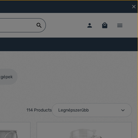
xgépek
114 Products