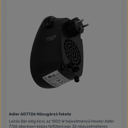
funkcióval lett ellátva. A forrólevegős ventilátorba beépített
biztonsági kapcsoló a készüléket automatikusan lekapcsolja,
ha a készülék véletlenül felborul. A készülék normál
helyzetbe való felállítása után a készülék ismételten
bekapcsol. A készülékbe biztonsági kapcsoló van beépítve,
amely a készüléket automatikusan lekapcsolja, ha a
készülék túlmelegszik. Amennyiben ez bekövetkezik, akkor a
hálózati vezetéket húzza ki a fali aljzatból. Győződjön meg
arról, hogy a bemeneti vagy a kimeneti nyílások nincsenek-e
letakarva vagy eldugulva. A készülék ismételt bekapcsolása
előtt várja meg a készülék teljes lehűlését a hőkapcsoló
lekapcsolása érdekében. 2 fűtésteljesítmény: 1200 / 2000 W
Fokozatmentesen beállítható termosztát Hideg levegő
funkció 90°-os automatikus oszcillálás,a levegő egyenletes
elosztásához Működésjelző lámpa Túlmelegedés elleni
védelem Automatikus kikapcsolás felborulás esetén
Beépített fogantyú a mozgatáshoz Tápfeszültség: 220 - 240
V Teljesítmény: 2000 W Méret: 22,5 × 16,6 × 29,5 cm Tömeg:
1,57 kg
Adler AD7726 Hősugárzó fekete
Leírás Bár elég kicsi, az 1500 W teljesítményű Heater Adler
7726 sikeresen képes felfűteni egy 32 négyzetméteres