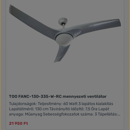
TOO FANC-130-335-W-RC mennyezeti ventilátor
Tulajdonságok: Teljesítmény: 60 Watt 3 lapátos kialakítás
Lapátátmérő: 130 cm Távirányító Időzítő: 7,5 Óra Lapát
anyaga: Műanyag Sebességfokozatok száma: 3 Tápellátás:
230 V / 50 Hz - 60 Hz Doboz tartalma: FANC-130-335-W-RC
21 950 Ft
Mennyezeti ventilátor Használati útmutató