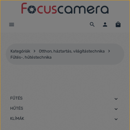
Ugrás a fő tartalomra
Kategóriák
Otthon, háztartás, világítástechnika
Fűtés-, hűtéstechnika
FŰTÉS
HŰTÉS
KLÍMÁK