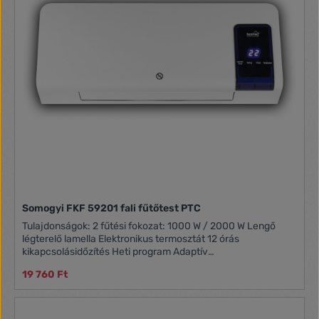
Somogyi FKF 59201 fali fűtőtest PTC
Tulajdonságok: 2 fűtési fokozat: 1000 W / 2000 W Lengő
légterelő lamella Elektronikus termosztát 12 órás
kikapcsolásidőzítés Heti program Adaptív
bekapcsolásszabályozás STOP program: a beállított
19 760 Ft
hőmérséklet elérésekor a ventilátor is kikapcsol Minden
funkció távirányítható Automatikus kikapcsolás
túlmelegedés esetén Méret: 54 x 20,5 x 12 cm Tömeg: 2,5 kg
Zajszint: 60 dB(A) Tápkábel hossza: 1,7 m Egy Átlagos