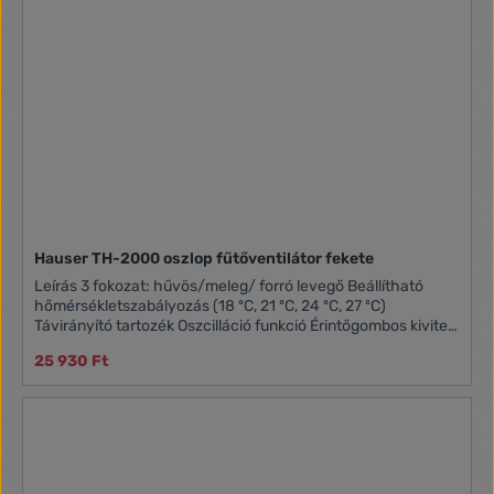
Hauser TH-2000 oszlop fűtőventilátor fekete
Leírás 3 fokozat: hűvös/meleg/ forró levegő Beállítható
hőmérsékletszabályozás (18 ºC, 21 ºC, 24 ºC, 27 ºC)
Távirányító tartozék Oszcilláció funkció Érintőgombos kivitel
Túlmelegedés elleni védelem Praktikus bőr fül, a kényelmes
25 930 Ft
hordozáshoz 88 cm magas kivitel