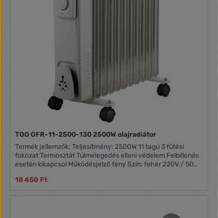
TOO OFR-11-2500-130 2500W olajradiátor
Termék jellemzők: Teljesítmény: 2500W 11 tagú 3 fűtési
fokozat Termosztát Túlmelegedés elleni védelem Felbillenés
esetén kikapcsol Működésjelző fény Szín: fehér 220V / 50Hz
Doboz tartalma: OFR-11-2500-130 2500W Olajradiátor
18 450 Ft
Használati útmutató