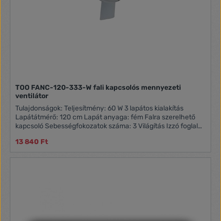
TOO FANC-120-333-W fali kapcsolós mennyezeti
ventilátor
Tulajdonságok: Teljesítmény: 60 W 3 lapátos kialakítás
Lapátátmérő: 120 cm Lapát anyaga: fém Falra szerelhető
kapcsoló Sebességfokozatok száma: 3 Világítás Izzó foglalat
- E27, 40W Változtatható forgásirány 230 V / 50 Hz - 60 Hz
13 840 Ft
Doboz tartalma: FANC-120-333-W Mennyezeti ventilátor
Használati útmutató