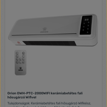
szigeteltségű helyiség esetén 30W/légköbméterrel lehet
számolni. Ez azt jelenti, hogy például 2000W-os készüléknél
kb. 66 légköbmétert lehet kifűteni. Ha a 66-ot elosztja a
szoba belmagasságával megkapja az ajánlott
négyzetmétert is.
Orion OWH-PTC-2000WIFI kerámiabetétes fali
hősugárzó Wifivel
Tulajdonságok: Kerámiabetétes fali hősugárzó Wifikész,