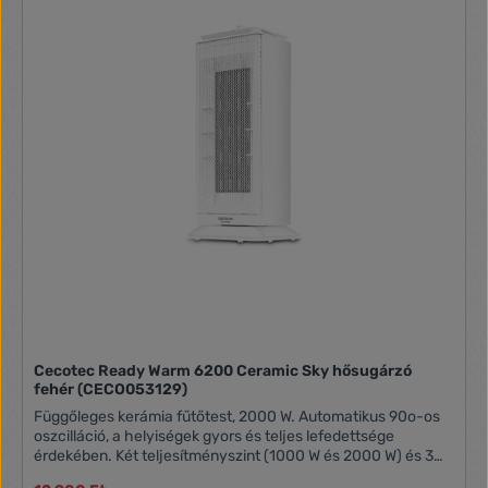
még a lélegzés is kellemesebb. FUNKCIÓK ÉS
TULAJDONSÁGOK 2 forgógomb a funkciók és a hőmérséklet
beállításához Túlmelegedés elleni dupla védelem
Automatikus kikapcsolás a készülék felborulása esetén
Beépített fogantyú Maximális teljesítményfelvétel 2 000 W
Max. zajszint ≤ 60 dB TÖMEG ÉS MÉRETEK Méret: 16,4 × 12,3
× 23,1 cm Tömeg: 1,35 kg
Cecotec Ready Warm 6200 Ceramic Sky hősugárzó
fehér (CECO053129)
Függőleges kerámia fűtőtest, 2000 W. Automatikus 90o-os
oszcilláció, a helyiségek gyors és teljes lefedettsége
érdekében. Két teljesítményszint (1000 W és 2000 W) és 3
üzemmód (eco, turbó és ventilátor) Túlmelegedés és borulás