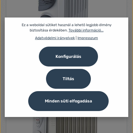
Ez a weboldal sütiket használ a lehető legjobb élmény
biztosítása érdekében.
További információ...
Adatvédelmi irányelvek
|
Impresszum
TOO OFR-9-2400-130 2400W olajradiátor
Konfigurálás
Termék jellemzők: Teljesítmény: 2400W 9 tagú 3 fűtési
fokozat 24 órás időzítő Termosztát Túlmelegedés elleni
védelem Felbillenés esetén kikapcsol Működésjelző fény
Szín: fehér 220V / 50Hz Doboz tartalma: OFR-9-2400-130
Tiltás
16 280 Ft
2400 W Olajradiátor Használati útmutató
Minden süti elfogadása