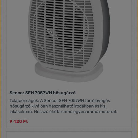
Sencor SFH 7057WH hősugárzó
Tulajdonságok: A Sencor SFH 7057WH forrólevegős
hősugárzó kiválóan használható irodákban és kis
lakásokban. Hosszú élettartamú egyenáramú motorral
rendelkezik. 2 védelmi szinttel: túlmelegedés elleni védelem,
9 420 Ft
beépített biztonsági kapcsoló. A kialakításának
köszönhetően szinte bárhol üzembe helyezhető. 2
fűtőteljesítménnyel és 90 fokos automata oszcilláló