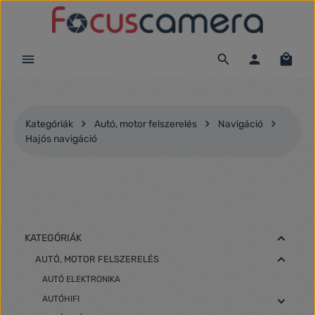
Ugrás a fő tartalomra
Kategóriák
Autó, motor felszerelés
Navigáció
Hajós navigáció
KATEGÓRIÁK
AUTÓ, MOTOR FELSZERELÉS
AUTÓ ELEKTRONIKA
AUTÓHIFI