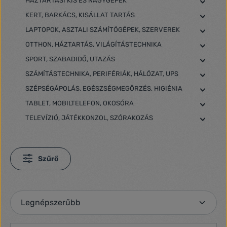
HÁZTARTÁSI KIS ÉS NAGYGÉPEK
KERT, BARKÁCS, KISÁLLAT TARTÁS
LAPTOPOK, ASZTALI SZÁMÍTÓGÉPEK, SZERVEREK
OTTHON, HÁZTARTÁS, VILÁGÍTÁSTECHNIKA
SPORT, SZABADIDŐ, UTAZÁS
SZÁMÍTÁSTECHNIKA, PERIFÉRIÁK, HÁLÓZAT, UPS
SZÉPSÉGÁPOLÁS, EGÉSZSÉGMEGŐRZÉS, HIGIÉNIA
TABLET, MOBILTELEFON, OKOSÓRA
TELEVÍZIÓ, JÁTÉKKONZOL, SZÓRAKOZÁS
Szűrő