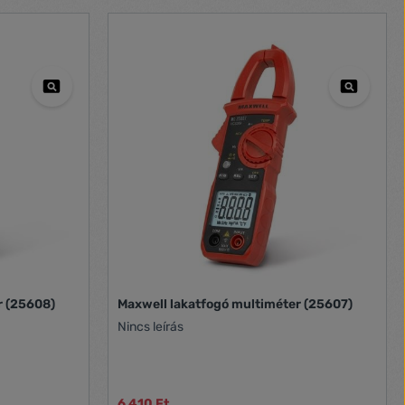
. Brand
1000V;Low
hod Sound:
5 minutes of
ncluded)
26-1, CAT III
r (25608)
Maxwell lakatfogó multiméter (25607)
Nincs leírás
6 410 Ft