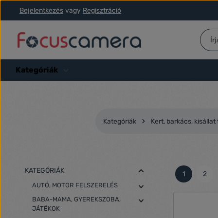
Bejelentkezés
vagy
Regisztráció
ás a fő tartalomra
Ugrás a kereséshez
Ugrás a fő navigációhoz
Kategóriák
Kategóriák
Kert, barkács, kisállat
KATEGÓRIÁK
1
2
Oldal
Olda
AUTÓ, MOTOR FELSZERELÉS
BABA-MAMA, GYEREKSZOBA,
JÁTÉKOK