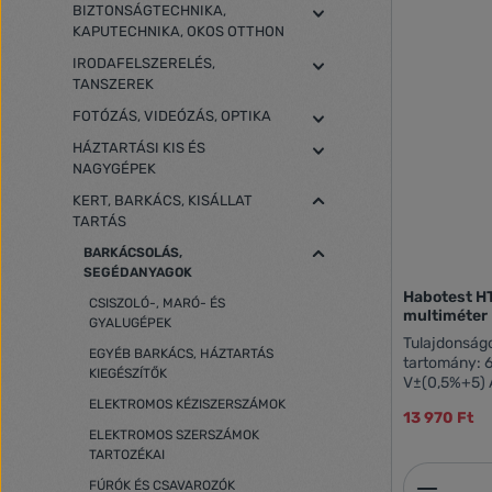
BIZTONSÁGTECHNIKA,
KAPUTECHNIKA, OKOS OTTHON
IRODAFELSZERELÉS,
TANSZEREK
FOTÓZÁS, VIDEÓZÁS, OPTIKA
HÁZTARTÁSI KIS ÉS
NAGYGÉPEK
KERT, BARKÁCS, KISÁLLAT
TARTÁS
BARKÁCSOLÁS,
SEGÉDANYAGOK
Habotest HT
CSISZOLÓ-, MARÓ- ÉS
multiméter
GYALUGÉPEK
Tulajdonságok: DC feszültség
EGYÉB BARKÁCS, HÁZTARTÁS
tartomány: 6
KIEGÉSZÍTŐK
V±(0,5%+5) 
6V / 60V / 
ELEKTROMOS KÉZISZERSZÁMOK
13 970 Ft
tartomány: 
ELEKTROMOS SZERSZÁMOK
mérési tart
TARTOZÉKAI
Ellenállás m
Termék
kOhm / 60 k
FÚRÓK ÉS CSAVAROZÓK