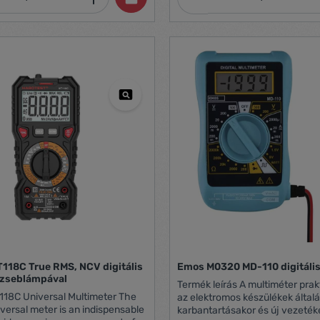
+5) Kapacitás mérési
0nF / 100nF / 1µF / 10µF /
 / 10mF / 100mF±(4,0%+3)
érési tartomány: 10 Hz / 100 Hz
kHz / 100 kHz / 1 MHz / 10
) A munkaciklus mérési
 1%-99% ±(3,0%+3) Hőmérséklet
omány: -40°C-1000°C ±(1,0%+2)
iválasztása: Automatikus
i vizsgálat: hang- és fényjelzés
lés: Igen Adattárolás: Igen NCV:
yjelzés Háttérvilágítás: Igen
unkció: Igen Alacsony
jelzés: Igen Automatikus
 Igen Valódi RMS érték: Igen LPF:
: 2x AAA 1,5V elem Tömeg:
 193 x 73 x 34 mm Lakatfogó
44 mm Biztonság: EN61010-1
1010-2-033, EN61326-1 CAT III
118C True RMS, NCV digitális
Emos M0320 MD-110 digitáli
 zseblámpával
Termék leírás A multiméter praktikus eszköz
118C Universal Multimeter The
az elektromos készülékek által
versal meter is an indispensable
karbantartásakor és új vezeté