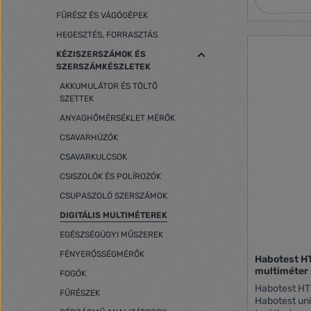
MOhm ±(1,0%
FŰRÉSZ ÉS VÁGÓGÉPEK
tartomány: 1
100µF / 1mF
HEGESZTÉS, FORRASZTÁS
Frekvencia m
KÉZISZERSZÁMOK ÉS
/ 1 kHz / 10 
SZERSZÁMKÉSZLETEK
MHz±(1,0%+3
tartománya:
AKKUMULÁTOR ÉS TÖLTŐ
mérési tart
SZETTEK
Tartomány k
Folytonosság
ANYAGHŐMÉRSÉKLET MÉRŐK
Dióda teszte
CSAVARHÚZÓK
hang- és fén
Zseblámpa f
CSAVARKULCSOK
akkumulátor 
CSISZOLÓK ÉS POLÍROZÓK
kikapcsolás:
Igen Tápellátás
CSUPASZOLÓ SZERSZÁMOK
260 g Méret:
DIGITÁLIS MULTIMÉTEREK
mérete: 26x
-2-030; EN6
EGÉSZSÉGÜGYI MŰSZEREK
600V
FÉNYERŐSSÉGMÉRŐK
Habotest HT
multiméter
FOGÓK
Habotest HT
FŰRÉSZEK
Habotest uni