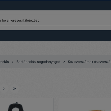
 tartás
Barkácsolás, segédanyagok
Kéziszerszámok és szerszá
l