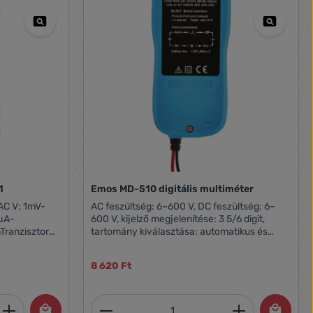
1
Emos MD-510 digitális multiméter
AC V: 1mV-
AC feszültség: 6–600 V, DC feszültség: 6–
µA-
600 V, kijelző megjelenítése: 3 5/6 digit,
Tranzisztor
tartomány kiválasztása: automatikus és
sági
manuális, érintés nélküli AC feszültség
rséklet:
érzékelés, elektromos ellenállás: 600 Ohm –
8 620 Ft
10 MOhm, vezeték folytonossága,
i link:
automatikus kikapcsolás, lemerülő elem
jelzése, tartozék: akkumulátor, kézikönyv,
et, vagy használja a gombokat a mennyi
 Adja meg a kívánt mennyiséget, vagy h
Termékmennyiség: Adja meg 
mérőcsúcsok, táplálás: 2× 1,5 V LR44