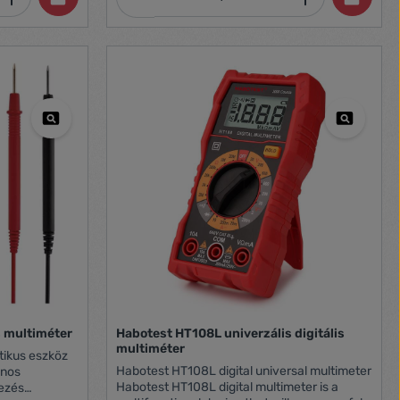
(tartozék), méretek: 54 × 112 × 12 mm,
értékesítési csomagolás: 1 db, bliszter,
garancia-időszak: 2 év
s multiméter
Habotest HT108L univerzális digitális
multiméter
Habotest HT108L digital universal multimeter
ános
Habotest HT108L digital multimeter is a
kezés