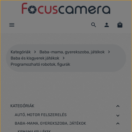
Ugrás a fő tartalomra
Kategóriák
Baba-mama, gyerekszoba, játékok
Baba és kisgyerek játékok
Programozható robotok, figurák
KATEGÓRIÁK
AUTÓ, MOTOR FELSZERELÉS
BABA-MAMA, GYEREKSZOBA, JÁTÉKOK
KISMAMA KELLÉKEK