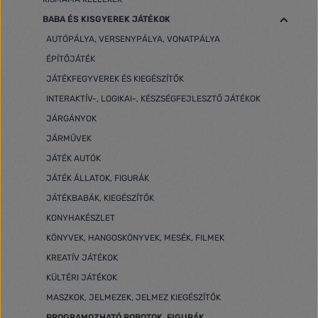
BABA ÉS KISGYEREK JÁTÉKOK
AUTÓPÁLYA, VERSENYPÁLYA, VONATPÁLYA
ÉPÍTŐJÁTÉK
JÁTÉKFEGYVEREK ÉS KIEGÉSZÍTŐK
INTERAKTÍV-, LOGIKAI-, KÉSZSÉGFEJLESZTŐ JÁTÉKOK
JÁRGÁNYOK
JÁRMŰVEK
JÁTÉK AUTÓK
JÁTÉK ÁLLATOK, FIGURÁK
JÁTÉKBABÁK, KIEGÉSZÍTŐK
KONYHAKÉSZLET
KÖNYVEK, HANGOSKÖNYVEK, MESÉK, FILMEK
KREATÍV JÁTÉKOK
KÜLTÉRI JÁTÉKOK
MASZKOK, JELMEZEK, JELMEZ KIEGÉSZÍTŐK
PROGRAMOZHATÓ ROBOTOK, FIGURÁK