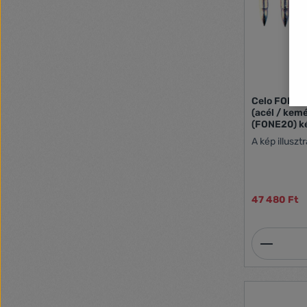
Celo FONE 
(acél / kem
(FONE20) k
A kép illuszt
47 480 Ft
Termék