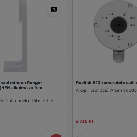
onzol minden Ranger
Reolink B10 kameratalp cső
(NEM alkalmas a Rex
A kép illusztráció. A termék ettő
)
ráció. A termék ettől eltérhet.
6 730 Ft