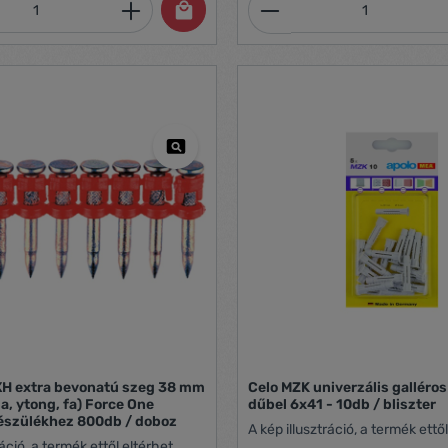
mennyiség: Adja meg a kívánt mennyiség
Termékmennyiség:
XH extra bevonatú szeg 38 mm
Celo MZK univerzális gallér
a, ytong, fa) Force One
dűbel 6x41 - 10db / bliszter
észülékhez 800db / doboz
A kép illusztráció, a termék ettől
ráció, a termék ettől eltérhet.