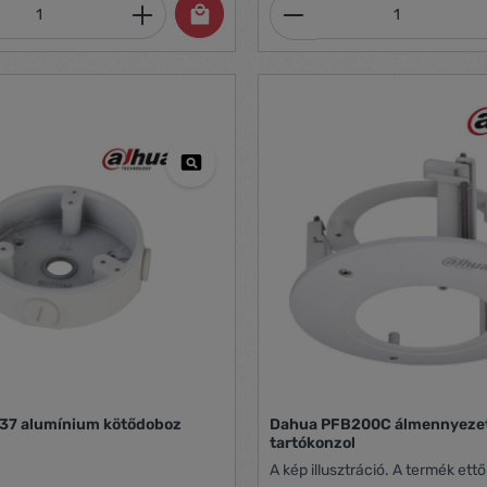
mennyiség: Adja meg a kívánt mennyiség
Termékmennyiség:
37 alumínium kötődoboz
Dahua PFB200C álmennyeze
tartókonzol
A kép illusztráció. A termék ettő