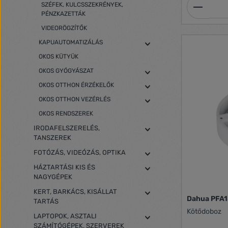
Termék
SZÉFEK, KULCSSZEKRÉNYEK,
PÉNZKAZETTÁK
VIDEORÖGZÍTŐK
KAPUAUTOMATIZÁLÁS
OKOS KÜTYÜK
OKOS GYÓGYÁSZAT
OKOS OTTHON ÉRZÉKELŐK
OKOS OTTHON VEZÉRLÉS
OKOS RENDSZEREK
IRODAFELSZERELÉS,
TANSZEREK
FOTÓZÁS, VIDEÓZÁS, OPTIKA
HÁZTARTÁSI KIS ÉS
NAGYGÉPEK
KERT, BARKÁCS, KISÁLLAT
Dahua PFA1
TARTÁS
Kötődoboz
LAPTOPOK, ASZTALI
SZÁMÍTÓGÉPEK, SZERVEREK