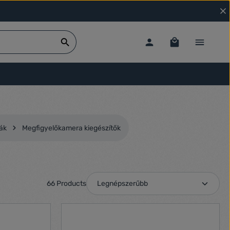
ák
Megfigyelőkamera kiegészítők
66 Products