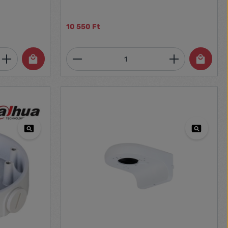
10 550 Ft
et, vagy használja a gombokat a mennyi
 Adja meg a kívánt mennyiséget, vagy h
Termékmennyiség: Adja meg 