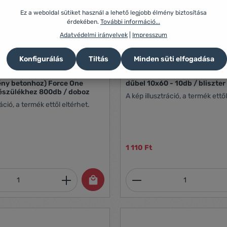
Ez a weboldal sütiket használ a lehető legjobb élmény biztosítása
érdekében.
További információ...
Adatvédelmi irányelvek
|
Impresszum
Konfigurálás
Tiltás
Minden süti elfogadása
XH extra bevonatú szeg 17 mm
Celo MZK univerzális gallér
ény betonhoz) Force One
dűbel 10x60 - 10db / bliszter
észülékhez 800db / doboz
A kép illusztráció, a termék ettől
ráció, a termék ettől eltérhet.
1 110 Ft
mennyiség: Adja meg a kívánt mennyiség
Termékmennyiség: