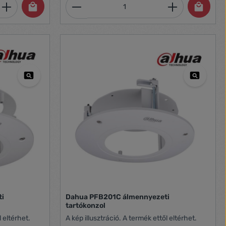
et, vagy használja a gombokat a mennyi
 Adja meg a kívánt mennyiséget, vagy h
Termékmennyiség: Adja meg 
ti
Dahua PFB201C álmennyezeti
tartókonzol
l eltérhet.
A kép illusztráció. A termék ettől eltérhet.