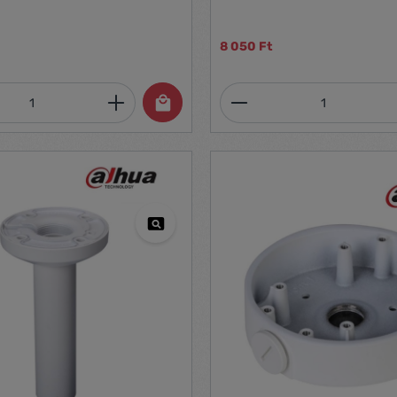
8 050 Ft
mennyiség: Adja meg a kívánt mennyiség
Termékmennyiség: