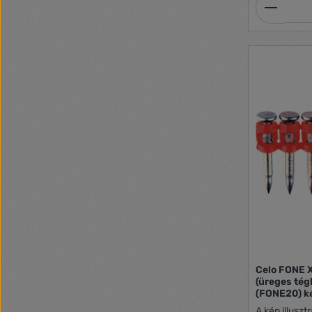
Termék
Celo FONE 
(üreges tégl
(FONE20) k
A kép illuszt