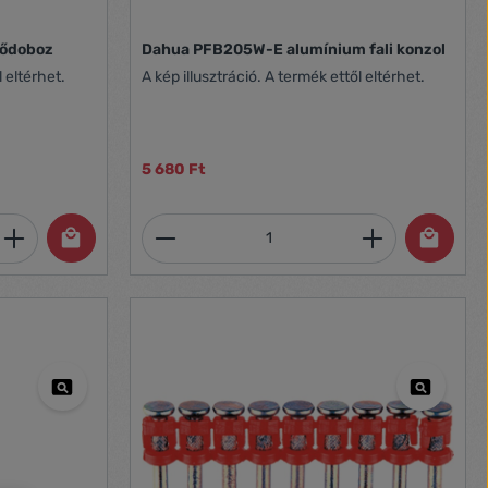
tődoboz
Dahua PFB205W-E alumínium fali konzol
l eltérhet.
A kép illusztráció. A termék ettől eltérhet.
5 680 Ft
et, vagy használja a gombokat a mennyi
 Adja meg a kívánt mennyiséget, vagy h
Termékmennyiség: Adja meg 