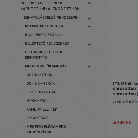
BIZTONSÁGTECHNIKA,
KAPUTECHNIKA, OKOS OTTHON
BEHATOLÁSJELZŐ RENDSZEREK
BIZTONSÁGTECHNIKA
BANKJEGYVIZSGÁLÓK
BELÉPTETŐ RENDSZEREK
BIZTONSÁGTECHNIKAI
KIEGÉSZÍTŐK
MEGFIGYELŐKAMERÁK
AHD KAMERÁK
IMOU Fali k
DOME KAMERÁK
sorozathoz 
EGYÉB KAMERÁK
sorozathoz
HŐKAMERÁK
A kép illuszt
KAMERA SZETTEK
IP KAMERÁK
3 780 Ft
MEGFIGYELŐKAMERA
KIEGÉSZÍTŐK