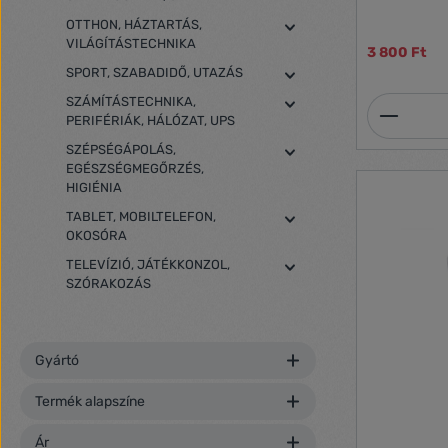
OTTHON, HÁZTARTÁS,
VILÁGÍTÁSTECHNIKA
3 800 Ft
SPORT, SZABADIDŐ, UTAZÁS
SZÁMÍTÁSTECHNIKA,
Termék
PERIFÉRIÁK, HÁLÓZAT, UPS
SZÉPSÉGÁPOLÁS,
EGÉSZSÉGMEGŐRZÉS,
HIGIÉNIA
TABLET, MOBILTELEFON,
OKOSÓRA
TELEVÍZIÓ, JÁTÉKKONZOL,
SZÓRAKOZÁS
Gyártó
Termék alapszíne
Ár