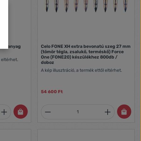
os műanyag
Celo FONE XH extra bevonatú szeg 27 mm
(tömör tégla, zsalukő, terméskő) Force
One (FONE20) készülékhez 800db /
 eltérhet.
doboz
A kép illusztráció, a termék ettől eltérhet.
54 600 Ft
et, vagy használja a gombokat a mennyi
 Adja meg a kívánt mennyiséget, vagy h
Termékmennyiség: Adja meg 