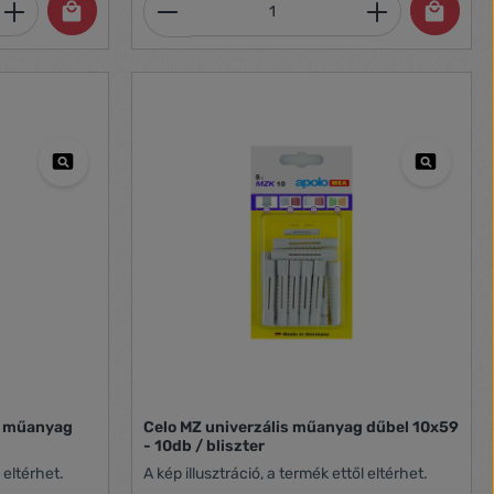
et, vagy használja a gombokat a mennyi
 Adja meg a kívánt mennyiséget, vagy h
Termékmennyiség: Adja meg 
os műanyag
Celo MZ univerzális műanyag dűbel 10x59
- 10db / bliszter
 eltérhet.
A kép illusztráció, a termék ettől eltérhet.