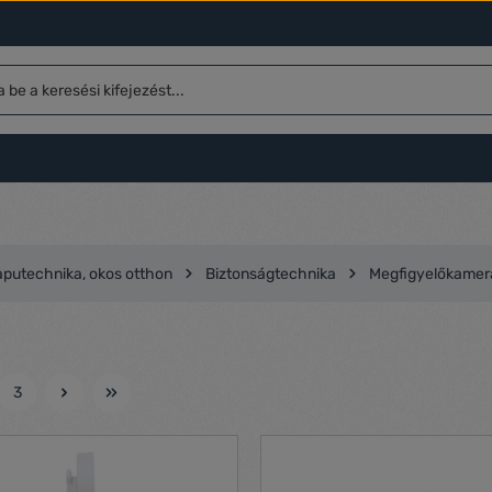
aputechnika, okos otthon
Biztonságtechnika
Megfigyelőkamer
3
l
Oldal