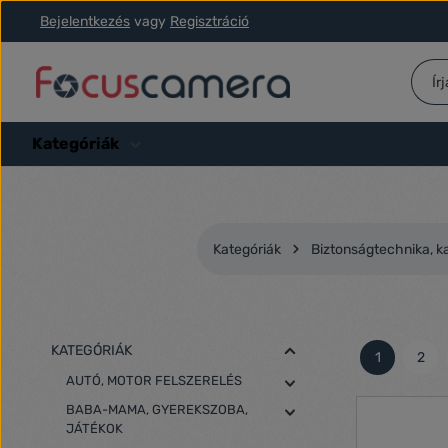
Bejelentkezés
vagy
Regisztráció
ás a fő tartalomra
Ugrás a kereséshez
Ugrás a fő navigációhoz
Kategóriák
Kategóriák
Biztonságtechnika, k
KATEGÓRIÁK
1
2
Oldal
Olda
AUTÓ, MOTOR FELSZERELÉS
BABA-MAMA, GYEREKSZOBA,
JÁTÉKOK