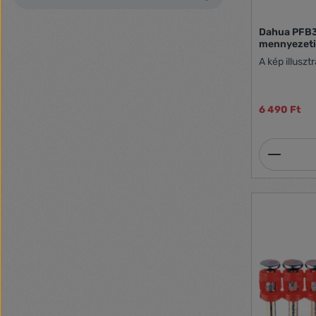
Dahua PFB
mennyezeti
A kép illuszt
6 490 Ft
Termék