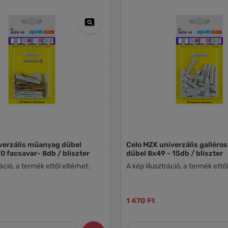
verzális műanyag dűbel
Celo MZK univerzális gallér
 facsavar- 8db / bliszter
dűbel 8x49 - 15db / bliszter
ráció, a termék ettől eltérhet.
A kép illusztráció, a termék ettől
1 470 Ft