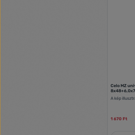
Celo MZ uni
8x48+6,0x70
A kép illuszt
1 670 Ft