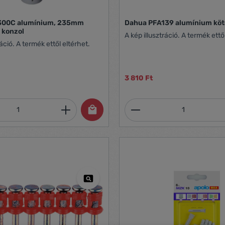
300C alumínium, 235mm
Dahua PFA139 alumínium kö
 konzol
A kép illusztráció. A termék ettő
ráció. A termék ettől eltérhet.
3 810 Ft
mennyiség: Adja meg a kívánt mennyiség
Termékmennyiség: