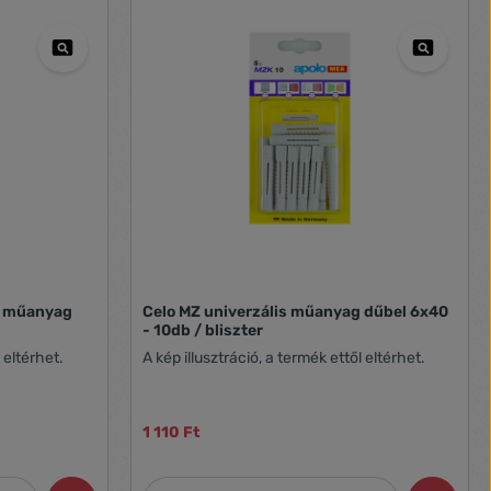
os műanyag
Celo MZ univerzális műanyag dűbel 6x40
- 10db / bliszter
 eltérhet.
A kép illusztráció, a termék ettől eltérhet.
1 110 Ft