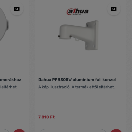
kamerákhoz
Dahua PFB305W alumínium fali konzol
l eltérhet.
A kép illusztráció. A termék ettől eltérhet.
7 810 Ft