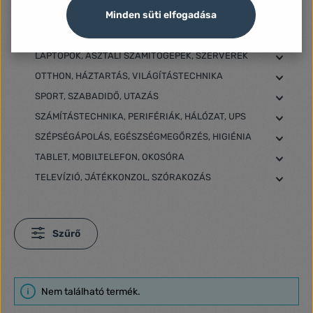
Minden süti elfogadása
KISÁLLAT ESZKÖZÖK
ÖNTÖZÉS
LAPTOPOK, ASZTALI SZÁMÍTÓGÉPEK, SZERVEREK
OTTHON, HÁZTARTÁS, VILÁGÍTÁSTECHNIKA
SPORT, SZABADIDŐ, UTAZÁS
SZÁMÍTÁSTECHNIKA, PERIFÉRIÁK, HÁLÓZAT, UPS
SZÉPSÉGÁPOLÁS, EGÉSZSÉGMEGŐRZÉS, HIGIÉNIA
TABLET, MOBILTELEFON, OKOSÓRA
TELEVÍZIÓ, JÁTÉKKONZOL, SZÓRAKOZÁS
Szűrő
Nem található termék.