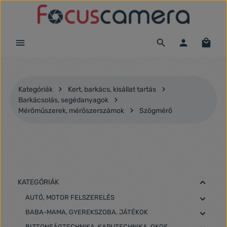
Ugrás a fő tartalomra
Kategóriák
Kert, barkács, kisállat tartás
Barkácsolás, segédanyagok
Mérőműszerek, mérőszerszámok
Szögmérő
KATEGÓRIÁK
AUTÓ, MOTOR FELSZERELÉS
BABA-MAMA, GYEREKSZOBA, JÁTÉKOK
BIZTONSÁGTECHNIKA, KAPUTECHNIKA, OKOS