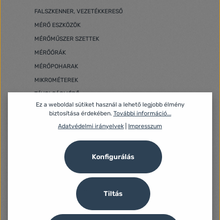
FALSZKENNER, VEZETÉKKERESŐ
MÉRŐ ESZKÖZÖK
MÉRŐMŰSZER SZETTEK
MÉRŐÓRÁK
MÉRŐPOHARAK
MIKROMÉTEREK
TÁVOLSÁGMÉRŐ
Ez a weboldal sütiket használ a lehető legjobb élmény
SZINTEZŐ ESZKÖZÖK
biztosítása érdekében.
További információ...
SZÖGMÉRŐ
Adatvédelmi irányelvek
|
Impresszum
TOLÓMÉRŐ
VÍZMÉRTÉK
Konfigurálás
MŰHELYFELSZERELÉS
SZERSZÁMOS LÁDÁK, TÁROLÓK
FA- ÉS BOKORÁPOLÁS
Tiltás
KERTI GRILLEK
KERTIGÉP, -SZERSZÁM, -ESZKÖZÖK