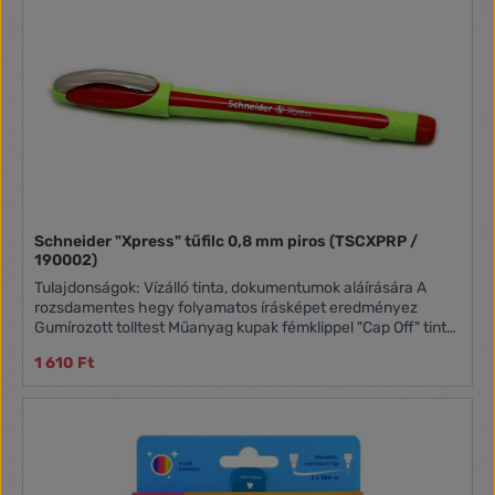
Schneider "Xpress" tűfilc 0,8 mm piros (TSCXPRP /
190002)
Tulajdonságok: Vízálló tinta, dokumentumok aláírására A
rozsdamentes hegy folyamatos írásképet eredményez
Gumírozott tolltest Műanyag kupak fémklippel "Cap Off" tinta:
2-3 napig nem szárad be kupak nélkül Vonalvastagság: 0,8
1 610 Ft
mm Tinta színe: piros és árnyalatai