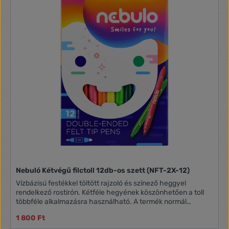
Nebuló Kétvégű filctoll 12db-os szett (NFT-2X-12)
Vízbázisú festékkel töltött rajzoló és színező heggyel
rendelkező rostirón. Kétféle hegyének köszönhetően a toll
többféle alkalmazásra használható. A termék normál
használat mellett nem áztatja át a papírt és hosszú
1 800 Ft
élettartammal rendelkezik. Vonalvastagság: 1 és 3 mm