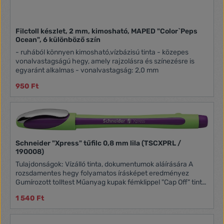
Filctoll készlet, 2 mm, kimosható, MAPED "Color`Peps
Ocean", 6 különböző szín
- ruhából könnyen kimosható,vízbázisú tinta - közepes
vonalvastagságú hegy, amely rajzolásra és színezésre is
egyaránt alkalmas - vonalvastagság: 2,0 mm
950 Ft
Schneider "Xpress" tűfilc 0,8 mm lila (TSCXPRL /
190008)
Tulajdonságok: Vízálló tinta, dokumentumok aláírására A
rozsdamentes hegy folyamatos írásképet eredményez
Gumírozott tolltest Műanyag kupak fémklippel "Cap Off" tinta:
2-3 napig nem szárad be kupak nélkül Vonalvastagság: 0,8
1 540 Ft
mm Tinta színe: lila és árnyalatai