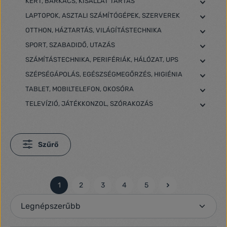
KERT, BARKÁCS, KISÁLLAT TARTÁS
LAPTOPOK, ASZTALI SZÁMÍTÓGÉPEK, SZERVEREK
OTTHON, HÁZTARTÁS, VILÁGÍTÁSTECHNIKA
SPORT, SZABADIDŐ, UTAZÁS
SZÁMÍTÁSTECHNIKA, PERIFÉRIÁK, HÁLÓZAT, UPS
SZÉPSÉGÁPOLÁS, EGÉSZSÉGMEGŐRZÉS, HIGIÉNIA
TABLET, MOBILTELEFON, OKOSÓRA
TELEVÍZIÓ, JÁTÉKKONZOL, SZÓRAKOZÁS
Szűrő
1
2
3
4
5
Oldal
Oldal
Oldal
Oldal
Oldal