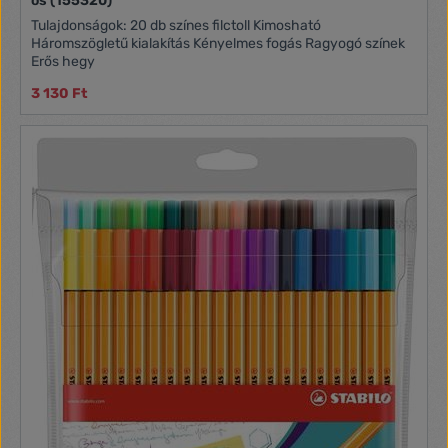
os (155320)
Tulajdonságok: 20 db színes filctoll Kimosható
Háromszögletű kialakítás Kényelmes fogás Ragyogó színek
Erős hegy
3 130 Ft