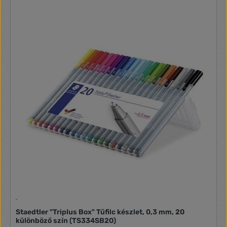
magasság- 190 mm, átmérő- 72 mm A dobozban található
színek: jégzöld, ultramarin, zöld, piros, kék, világoszöld, sárga,
barna, fekete, karmazsin bordó, türkiz, narancs, sötétlila, pink,
azúrkék, lila, sötétzöld, okkersárga, világos szürke, szürke
Staedtler "Triplus Box" Tűfilc készlet, 0,3 mm, 20
különböző szín (TS334SB20)