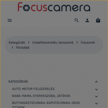
Ugrás a fő tartalomra
Kategóriák
Irodafelszerelés, tanszerek
Írószerek
Filctollak
KATEGÓRIÁK
AUTÓ, MOTOR FELSZERELÉS
BABA-MAMA, GYEREKSZOBA, JÁTÉKOK
BIZTONSÁGTECHNIKA, KAPUTECHNIKA, OKOS
OTTHON