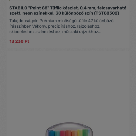
STABILO "Point 88" Tűfilc készlet, 0,4 mm, felcsavarható
szett, neon színekkel, 30 különböző szín (TST88302)
Tulajdonságok: Prémium minőségű tűfilc 47 különböző
írásszínben Vékony, precíz íráshoz, rajzoláshoz,
skicceléshez, színezéshez, műszaki rajzokhoz
Légzőnyílással ellátott kupak a fulladásveszély elkerülése
13 230 Ft
érdekében Hosszú élettartamú, rozsdamentes fémfoglalatú
hegy (0,4 mm) Vízbázisú tinta