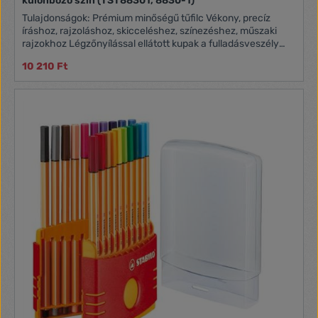
különböző szín (TST88301, 8830-1)
Tulajdonságok: Prémium minőségű tűfilc Vékony, precíz
íráshoz, rajzoláshoz, skicceléshez, színezéshez, műszaki
rajzokhoz Légzőnyílással ellátott kupak a fulladásveszély
elkerülése érdekében Hosszú élettartamú, rozsdamentes
10 210 Ft
fémfoglalatú hegy (0,4 mm) Vízbázisú tinta 25 standard szín
+ 5 neon szín