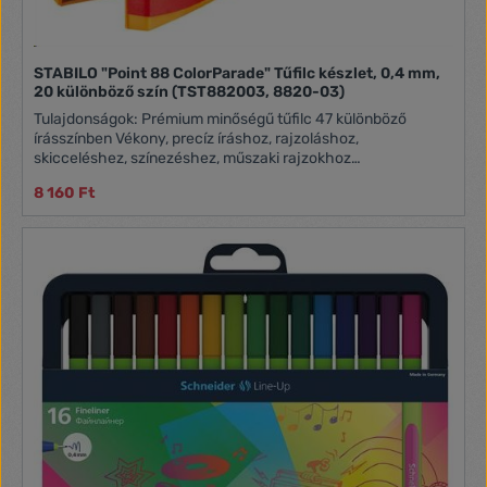
STABILO "Point 88 ColorParade" Tűfilc készlet, 0,4 mm,
20 különböző szín (TST882003, 8820-03)
Tulajdonságok: Prémium minőségű tűfilc 47 különböző
írásszínben Vékony, precíz íráshoz, rajzoláshoz,
skicceléshez, színezéshez, műszaki rajzokhoz
Légzőnyílással ellátott kupak a fulladásveszély elkerülése
8 160 Ft
érdekében Hosszú élettartamú, rozsdamentes fémfoglalatú
hegy (0,4 mm) Vízbázisú tinta A műanyag doboz mérete:
115x360x195 mm Dobozban található színek: éjkék, barack,
ultramarin, almazöld, sárga, barna, karmazsin bordó, türkiz,
fenyőzöld, narancs, sötétlila, pink, azúrkék, lila, okkersárga,
szürke, zöld, piros, kék, fekete