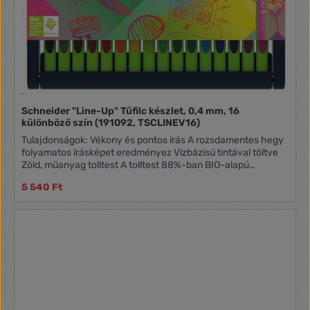
Schneider "Line-Up" Tűfilc készlet, 0,4 mm, 16
különböző szín (191092, TSCLINEV16)
Tulajdonságok: Vékony és pontos írás A rozsdamentes hegy
folyamatos írásképet eredményez Vízbázisú tintával töltve
Zöld, műanyag tolltest A tolltest 88%-ban BIO-alapú
műanyagból készült Gumírozott, háromszög alakú tolltest a
5 540 Ft
kényelmes íráshoz A tollvég színe megegyezik a tinta
színével Vonalvastagság: 0,4 mm Az állítható tolltartó
újrahasznosított műanyagból készült a gyár saját műanyag
feldolgozójában Készlet tartalma: 16 különböző színű tűfilc