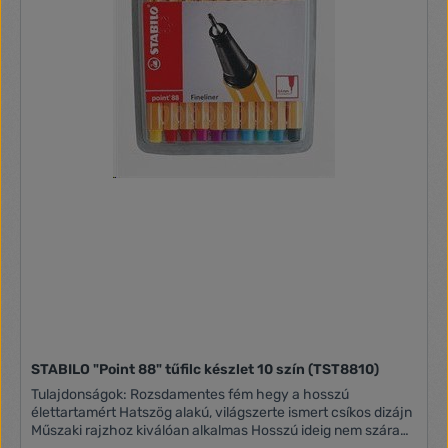
STABILO "Point 88" tűfilc készlet 10 szín (TST8810)
Tulajdonságok: Rozsdamentes fém hegy a hosszú
élettartamért Hatszög alakú, világszerte ismert csíkos dizájn
Műszaki rajzhoz kiválóan alkalmas Hosszú ideig nem szárad