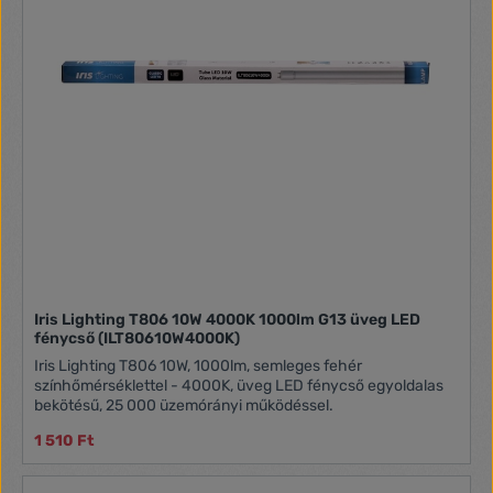
Iris Lighting T806 10W 4000K 1000lm G13 üveg LED
fénycső (ILT80610W4000K)
Iris Lighting T806 10W, 1000lm, semleges fehér
színhőmérséklettel - 4000K, üveg LED fénycső egyoldalas
bekötésű, 25 000 üzemórányi működéssel.
1 510 Ft