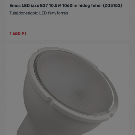
Emos LED izzó E27 10.5W 1060lm hideg fehér (ZQ5152)
Tulajdonságok: LED fényforrás
1 650 Ft