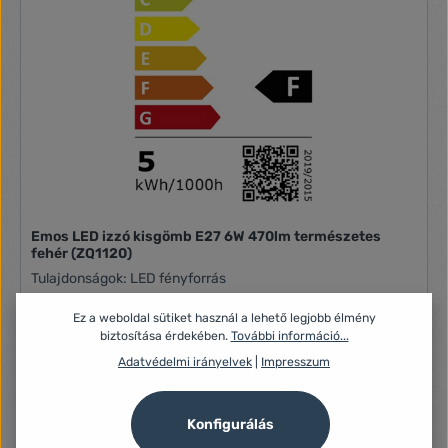
Emos LED izzó kisgömb E27 6W 470lm természetes
fehér (ZQ1120)
Tulajdonságok: LED fényforrás
Ez a weboldal sütiket használ a lehető legjobb élmény
biztosítása érdekében.
További információ...
1 020 Ft
Adatvédelmi irányelvek
|
Impresszum
Konfigurálás