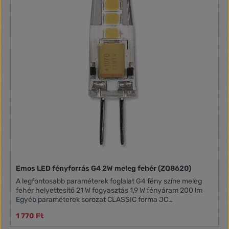
Emos LED fényforrás G4 2W meleg fehér (ZQ8620)
A legfontosabb paraméterek foglalat G4 fény színe meleg
fehér helyettesítő 21 W fogyasztás 1,9 W fényáram 200 lm
Egyéb paraméterek sorozat CLASSIC forma JC
színhőmérséklet 3 000 K feszültség 12 V sugárzási
1 770 Ft
szög 300° színvisszaadási index (CRI) Ra >80 energiaosztály
(2021.9.1 -től) F élettartam 30 000 óra technológia LED