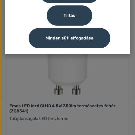
Tiltás
Minden süti elfogadása
Emos LED izzó GU10 4.5W 350lm természetes fehér
(ZQ8341)
Tulajdonságok: LED fényforrás