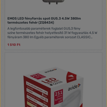
EMOS LED fényforrás spot GU5.3 4.5W 380lm
természetes fehér (ZQ8434)
A legfontosabb paraméterek foglalat GU5,3 fény
színe természetes fehér helyettesítő 31 W fogyasztás 4,5 W
fényáram 380 lm Egyéb paraméterek sorozat CLASSIC
forma MR16 színhőmérséklet 4 000 K feszültség 12 V
1 510 Ft
sugárzási szög 100° színvisszaadási index (CRI) Ra >80
energiaosztály (2021.9.1 -től) F élettartam 30 000 óra
technológia LED chipek típusa SMD
teljesítménytényező 0.71 kapcsolási ciklusok száma 25 000
fényhasznosítás 99 lm/W garancia-időszak 3 év méretek 46
× 50 × 50 mm értékesítési csomagolás 1 db, kis doboz