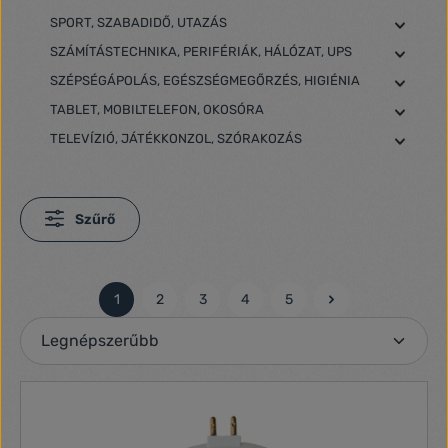
SPORT, SZABADIDŐ, UTAZÁS
SZÁMÍTÁSTECHNIKA, PERIFÉRIÁK, HÁLÓZAT, UPS
SZÉPSÉGÁPOLÁS, EGÉSZSÉGMEGŐRZÉS, HIGIÉNIA
TABLET, MOBILTELEFON, OKOSÓRA
TELEVÍZIÓ, JÁTÉKKONZOL, SZÓRAKOZÁS
Szűrő
1
2
3
4
5
Oldal
Oldal
Oldal
Oldal
Oldal