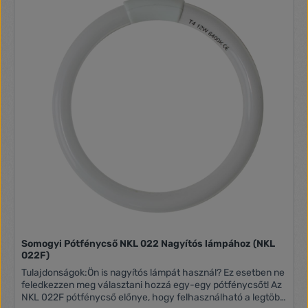
Somogyi Pótfénycső NKL 022 Nagyítós lámpához (NKL
022F)
Tulajdonságok:Ön is nagyítós lámpát használ? Ez esetben ne
feledkezzen meg választani hozzá egy-egy pótfénycsőt! Az
NKL 022F pótfénycső előnye, hogy felhasználható a legtöbb