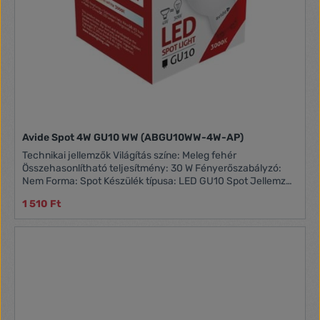
Avide Spot 4W GU10 WW (ABGU10WW-4W-AP)
Technikai jellemzők Világítás színe: Meleg fehér
Összehasonlítható teljesítmény: 30 W Fényerőszabályzó:
Nem Forma: Spot Készülék típusa: LED GU10 Spot Jellemzők
Kapcsolási ciklusok: 12500 Működési feszültség: 220 - 240 V
1 510 Ft
Színhőmérséklet: 3000 K Átmérő: 50 mm Anyaga:
Alumínium és műanyag Magasság: 53 mm Szín: Fehér
Energiafogyasztási adatok Gyártó: AVIDE Foglalat: GU10
Energiaosztály: A+ Energiafogyasztás / 1000 óra: 4 kWh
Fényfolyam: 251 lumen Áramszükséglet: 4 W Átlagos
névleges élettartam: 25000 óra