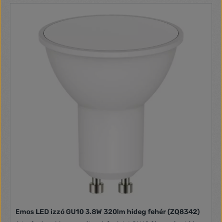
chipek típusa SMD teljesítménytényező 0.71 kapcsolási
ciklusok száma 25 000 fényhasznosítás 105 lm/W garancia-
időszak 3 év méretek 36 × 10 × 10 mm értékesítési
csomagolás 1 db, kis doboz
Emos LED izzó GU10 3.8W 320lm hideg fehér (ZQ8342)