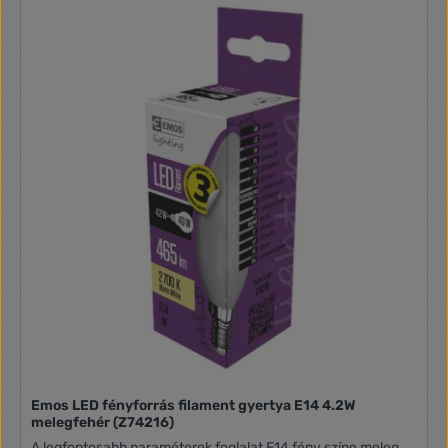
Emos LED fényforrás filament gyertya E14 4.2W
melegfehér (Z74216)
A legfontosabb paraméterek foglalat E14 fény színe meleg