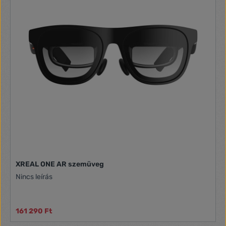
XREAL ONE AR szemüveg
Nincs leírás
161 290 Ft