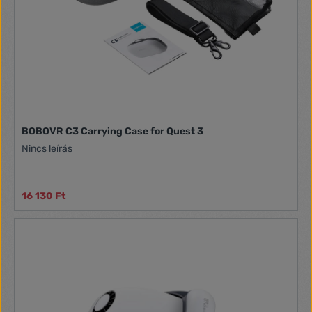
connection, you can easily attach it to the BOBOVR head
strap, and the hot swap feature allows you to replace the
depleted battery without turning off the device. Included in
the Package Head strap B2 battery USB-C cable PU leather
pad Head Strap Manufacturer BOBOVR Model M3 Pro Weight
236 g Dimensions 203 x 128 x 199 mm Material ABS + PC B2
Battery Capacity 3.7V = 5200mAh, 19.24W Nominal Capacity
5V - 1.5A, 3200mAh Battery Charging Time to 100% 3 hours
Battery Operating Time Approximately 2 hours Type Lithium
Dimensions 85 x 47 x 32 mm
BOBOVR C3 Carrying Case for Quest 3
Nincs leírás
16 130 Ft