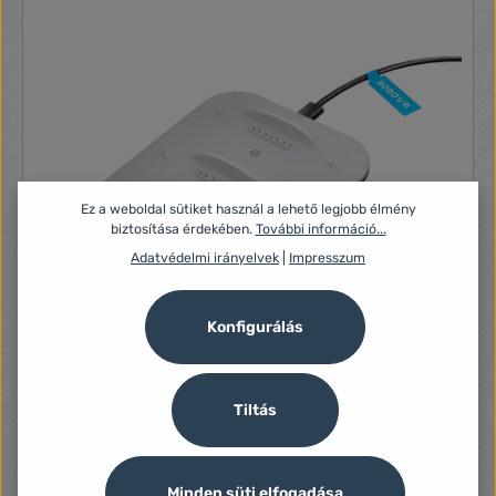
Ez a weboldal sütiket használ a lehető legjobb élmény
biztosítása érdekében.
További információ...
Adatvédelmi irányelvek
|
Impresszum
Konfigurálás
Tiltás
BOBOVR BD3 töltőállomás B100 akkumulátorokhoz
Nincs leírás
Minden süti elfogadása