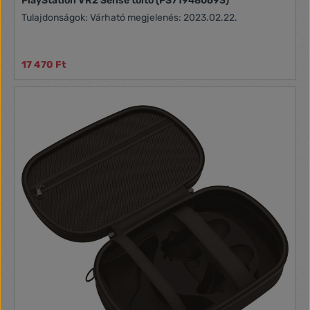
PlayStation VR2 Sense töltő (PS719480693)
Tulajdonságok: Várható megjelenés: 2023.02.22.
17 470 Ft