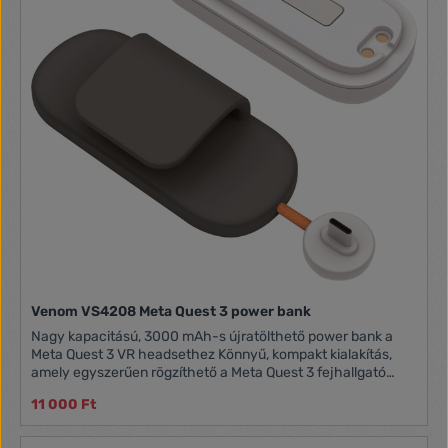
Venom VS4208 Meta Quest 3 power bank
Nagy kapacitású, 3000 mAh-s újratölthető power bank a
Meta Quest 3 VR headsethez Könnyű, kompakt kialakítás,
amely egyszerűen rögzíthető a Meta Quest 3 fejhallgató
pántjához, és közvetlenül az eszköz töltőportjához
11 000 Ft
csatlakoztatható Úgy tervezték, hogy illeszkedjen a
készülék körvonalaihoz, és alig észrevehető a helyén USB-
kábelt tartalmaz a gyors és hatékony újratöltés érdekében