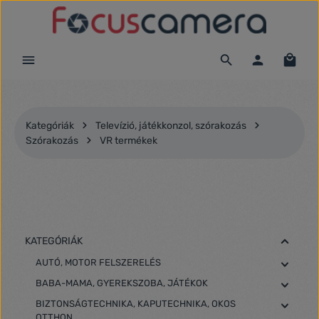
Ugrás a fő tartalomra
Kategóriák
Televízió, játékkonzol, szórakozás
Szórakozás
VR termékek
KATEGÓRIÁK
AUTÓ, MOTOR FELSZERELÉS
BABA-MAMA, GYEREKSZOBA, JÁTÉKOK
BIZTONSÁGTECHNIKA, KAPUTECHNIKA, OKOS
OTTHON