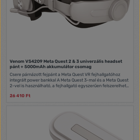
Venom VS4209 Meta Quest 2 & 3 univerzális headset
pánt + 5000mAh akkumulátor csomag
Csere párnázott fejpánt a Meta Quest VR fejhallgatóhoz
integrált power bankkal A Meta Quest 3-mal és a Meta Quest
2-vel is használható, a fejhallgató egyszerűen felszerelhető,
állítható mérettel, hogy minden fejmérethez illeszkedjen a
26 410 Ft
fordított feszítő kerék segítségével. Az integrált, nagy
kapacitású, 5000 mAh-s újratölthető power bank diszkréten
csatlakozik a headsethez USB-n keresztül Könnyű és
kényelmes viselet, a pánt prémium minőségű anyagokból
készült puha, lélegző párnákkal, amelyek ellenállnak az
izzadságnak és könnyen tisztíthatók