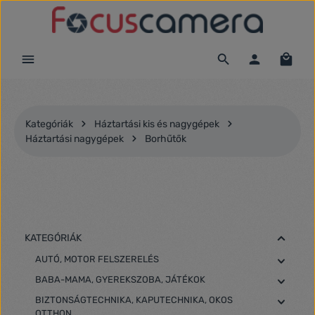
Ugrás a fő tartalomra
Kategóriák
Háztartási kis és nagygépek
Háztartási nagygépek
Borhűtők
KATEGÓRIÁK
AUTÓ, MOTOR FELSZERELÉS
BABA-MAMA, GYEREKSZOBA, JÁTÉKOK
BIZTONSÁGTECHNIKA, KAPUTECHNIKA, OKOS
OTTHON