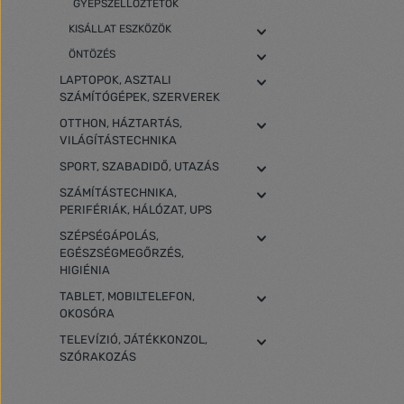
GYEPSZELLŐZTETŐK
KISÁLLAT ESZKÖZÖK
ÖNTÖZÉS
LAPTOPOK, ASZTALI
SZÁMÍTÓGÉPEK, SZERVEREK
OTTHON, HÁZTARTÁS,
VILÁGÍTÁSTECHNIKA
SPORT, SZABADIDŐ, UTAZÁS
SZÁMÍTÁSTECHNIKA,
PERIFÉRIÁK, HÁLÓZAT, UPS
SZÉPSÉGÁPOLÁS,
EGÉSZSÉGMEGŐRZÉS,
HIGIÉNIA
TABLET, MOBILTELEFON,
OKOSÓRA
TELEVÍZIÓ, JÁTÉKKONZOL,
SZÓRAKOZÁS