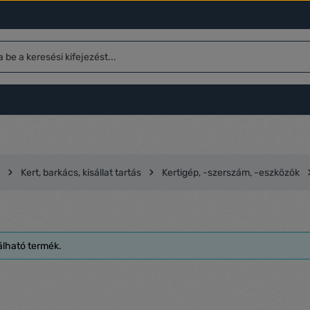
Kert, barkács, kisállat tartás
Kertigép, -szerszám, -eszközök
álható termék.