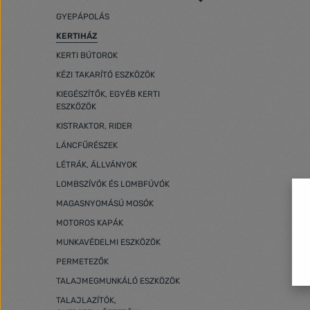
GYEPÁPOLÁS
KERTIHÁZ
KERTI BÚTOROK
KÉZI TAKARÍTÓ ESZKÖZÖK
KIEGÉSZÍTŐK, EGYÉB KERTI
ESZKÖZÖK
KISTRAKTOR, RIDER
LÁNCFŰRÉSZEK
LÉTRÁK, ÁLLVÁNYOK
LOMBSZÍVÓK ÉS LOMBFÚVÓK
MAGASNYOMÁSÚ MOSÓK
MOTOROS KAPÁK
MUNKAVÉDELMI ESZKÖZÖK
PERMETEZŐK
TALAJMEGMUNKÁLÓ ESZKÖZÖK
TALAJLAZÍTÓK,