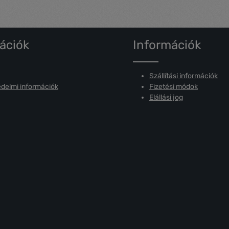
ációk
Információk
Szállítási információk
delmi információk
Fizetési módok
Elállási jog