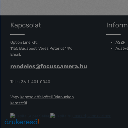
Kapcsolat
Inform
Option Line Kft.
ÁSZF
1165 Budapest, Veres Péter út 149.
Adatvé
Email:
rendeles@focuscamera.hu
Tel.: +36-1-401-0040
Vagy
kapcsolatfelvételi űrlapunkon
keresztül
.
marketplace partner