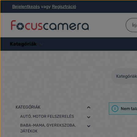
Bejelentkezés
vagy
Regisztráció
ás a fő tartalomra
Ugrás a kereséshez
Ugrás a fő navigációhoz
Kategóriák
Kategóriák
KATEGÓRIÁK
Nem tal
AUTÓ, MOTOR FELSZERELÉS
BABA-MAMA, GYEREKSZOBA,
JÁTÉKOK