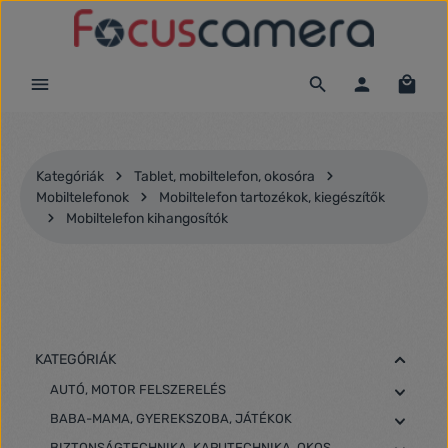
Ugrás a fő tartalomra
Kategóriák
Tablet, mobiltelefon, okosóra
Mobiltelefonok
Mobiltelefon tartozékok, kiegészítők
Mobiltelefon kihangosítók
KATEGÓRIÁK
AUTÓ, MOTOR FELSZERELÉS
BABA-MAMA, GYEREKSZOBA, JÁTÉKOK
BIZTONSÁGTECHNIKA, KAPUTECHNIKA, OKOS