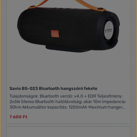
Savio BS-023 Bluetooth hangszóró fekete
Tulajdonságok: Bluetooth verzió: v4.0 + EDR Teljesítmény:
2x5W Stereo Bluetooth hatótávolság: akár 10m Impedancia:
3Ohm Akkumulátor kapacitás: 1200mAh Maximum hangerő:
kb. 80dB Frekvencia tartomány: 120Hz –20 kHz Maximum
7 600 Ft
SD kártya kapacitás: 32GB FM radió frekvencia tartomány:
87.5 – 108.0MHz Működési idő: akár 7 óra (hangerőtől függ)
Töltési idő: kb. 2.5 óra Méret: 230x85x88mm Tömege: 700g