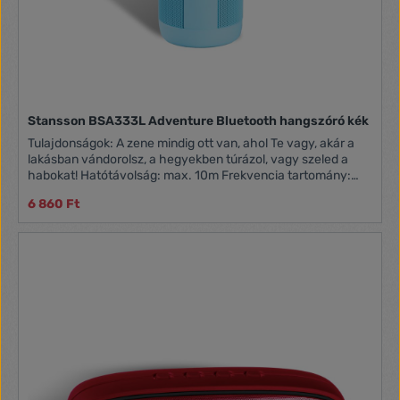
Stansson BSA333L Adventure Bluetooth hangszóró kék
Tulajdonságok: A zene mindig ott van, ahol Te vagy, akár a
lakásban vándorolsz, a hegyekben túrázol, vagy szeled a
habokat! Hatótávolság: max. 10m Frekvencia tartomány:
280 Hz - 16 KHz Teljesítmény: 3 Watt Töltési idő: kb. 4 óra
6 860 Ft
Extrák: Bluetooth, LED lámpa, FM Rádió, telefonhívások
kezelése, MicroSD kártyahely, Micro USB bemenet, IPX5
vízálló Méret: 66 x 181 x 73 mm