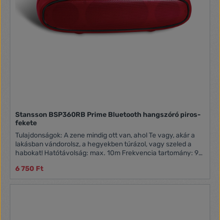
Stansson BSP360RB Prime Bluetooth hangszóró piros-
fekete
Tulajdonságok: A zene mindig ott van, ahol Te vagy, akár a
lakásban vándorolsz, a hegyekben túrázol, vagy szeled a
habokat! Hatótávolság: max. 10m Frekvencia tartomány: 90
Hz - 20 KHz Teljesítmény: 2 x 5 Watt Töltési idő: kb. 2 - 2,5
6 750 Ft
óra Extrák: Bluetooth, FM Rádió, telefonhívások kezelése,
MicroSD kártyahely, Micro USB bemenet