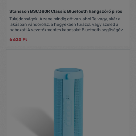
Stansson BSC380R Classic Bluetooth hangszóró piros
Tulajdonságok: A zene mindig ott van, ahol Te vagy, akár a
lakásban vándorolsz, a hegyekben túrázol, vagy szeled a
habokat! A vezetékmentes kapcsolat Bluetooth segítségével
jön létre, de a hangszórón találsz 3.5 Jack (AUX) bemenetet
6 620 Ft
is, ha mégis kábellel csatlakoztatnád lejátszódat.
Hatótávolság: max. 10m Frekvencia tartomány: 80 Hz - 20
KHz Teljesítmény: 2 x 5 Watt Töltési idő: kb. 3 - 4 óra Extrák:
Bluetooth, FM Rádió, telefonhívások kezelése, MicroSD
kártyahely, Micro USB bemenet Méret: 110 x 180 x 110 mm