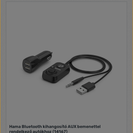
/ Puha telefon Főbb jellemzők Egyoldalas USB headset
Plug-and-play egyszerűség Zajszűrő mikrofon 2 év
nemzetközi garancia Egyoldalas USB headset Tiszta,
minőségi hangzást biztosít, miközben tudatában van a
környezetének Plug-and-play egyszerűség Csatlakoztassa
gyorsan és könnyedén PC-hez vagy Mac®-hez USB-n
keresztül Műszaki adatok Működési hőmérséklet tartomány:
0°C - 40°C tárolási hőmérséklet-tartomány: -35°C - 65°C
Általános adatok Viselési stílus: Fejpánt Szín: Fekete
Headset súlya: 62 gr. Fülcsatlakozás: A fülön A jelátalakító
elve: Dinamikus zárt Kompatibilitás: PC / Puha telefon
Méretek termék méretek: 50 mm. + 140 mm. + 160 mm. A
termék magassága: 160 mm. Fülpárna mérete: 50 mm. + 50
mm. + 5 mm. Súly: 62 gr. Kábelhosszúság: 2000 mm.
Hama Bluetooth kihangosító AUX bemenettel
rendelkező autókhoz (14167)