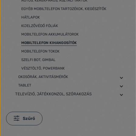
AUTÓS, KERÉKPÁROS, ASZTALI TARTÓK
EGYÉB MOBILTELEFON TARTOZÉKOK, KIEGÉSZÍTŐK
HÁTLAPOK
KIJELZŐVÉDŐ FÓLIÁK
MOBILTELEFON AKKUMULÁTOROK
MOBILTELEFON KIHANGOSÍTÓK
MOBILTELEFON TOKOK
SZELFI BOT, GIMBAL
VÉSZTÖLTŐ, POWERBANK
OKOSÓRÁK, AKTIVITÁSMÉRŐK
TABLET
TELEVÍZIÓ, JÁTÉKKONZOL, SZÓRAKOZÁS
Szűrő