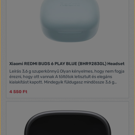
Xiaomi REDMI BUDS 6 PLAY BLUE (BHR9283GL) Headset
Leírás 3,6 g szuperkönnyű Olyan kényelmes, hogy nem fogja
érezni, hogy ott vannak A töltőtok letisztult és elegáns
kialakítást kapott. Mindegyik füldugasz mindössze 3,6 g
súlyú, csökkentve a hallójáratban lévő nyomást és könnyű
4 550 Ft
kényelmet biztosít. Kitűnően kompakt Kényelmesen
hordozható A tok négy oldalt ívelt kialakítást kapott, amely
egyszerű, elegáns és kompakt, tökéletesen illeszkedik a
kezébe. Kiváló hangteljesítmény Kristálytiszta hívások- 10
mm-es dinamikus meghajtó Kiváló hangminőség A 10 mm-
es nagy dinamikus meghajtót a Xiaomi Acoustic Lab
finomhangolta, hogy javítsa a teljesítményt és fantasztikus
hallási élményt nyújtson AI zajcsökkentés hívásokhoz-