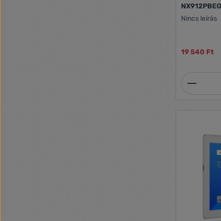
NX912PBE
Nincs leírás
19 540 Ft
Termék