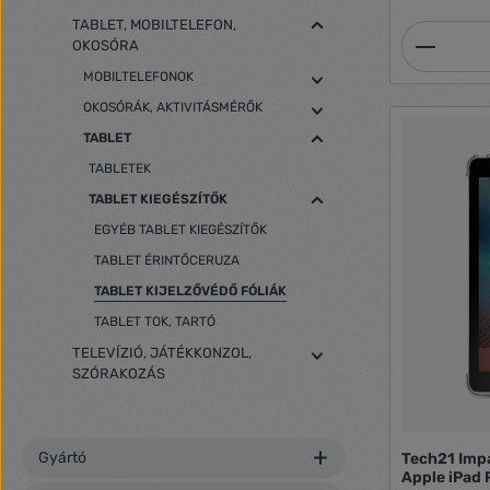
TABLET, MOBILTELEFON,
Termék
OKOSÓRA
MOBILTELEFONOK
OKOSÓRÁK, AKTIVITÁSMÉRŐK
TABLET
TABLETEK
TABLET KIEGÉSZÍTŐK
EGYÉB TABLET KIEGÉSZÍTŐK
TABLET ÉRINTŐCERUZA
TABLET KIJELZŐVÉDŐ FÓLIÁK
TABLET TOK, TARTÓ
TELEVÍZIÓ, JÁTÉKKONZOL,
SZÓRAKOZÁS
Gyártó
Tech21 Impa
Apple iPad 