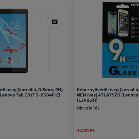
ő üveg (karcálló, 0.3mm, 9H)
Képernyővédő üveg (karcálló
Lenovo Tab E8 (TB-8304F1)]
NEM íves) ÁTLÁTSZÓ [Lenovo 
(L39051)]
Nincs leírás
1 420 Ft