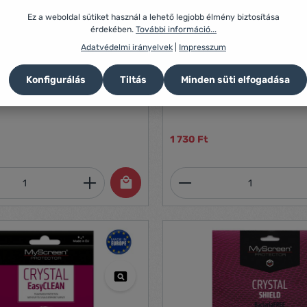
Ez a weboldal sütiket használ a lehető legjobb élmény biztosítása
érdekében.
További információ...
Adatvédelmi irányelvek
|
Impresszum
ő üveg (karcálló, 0.3mm, 9H)
Képernyővédő üveg (karcálló
enovo Tab 4 10 Plus (TB4-
ÁTLÁTSZÓ [Lenovo Tab P12 P
Q706F)]
Konfigurálás
Tiltás
Minden süti elfogadása
Nincs leírás
1 730 Ft
mennyiség: Adja meg a kívánt mennyiség
Termékmennyiség: