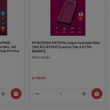
iaFREE
MYSCREEN CRYSTAL képernyővédő fólia
riális, 4H,
(3H) ÁTLÁTSZÓ [Lenovo Tab 4 8 (TB-
Tab P11 Pro
8504F)]
Nincs leírás
2 710 Ft
et, vagy használja a gombokat a mennyi
 Adja meg a kívánt mennyiséget, vagy h
Termékmennyiség: Adja meg 