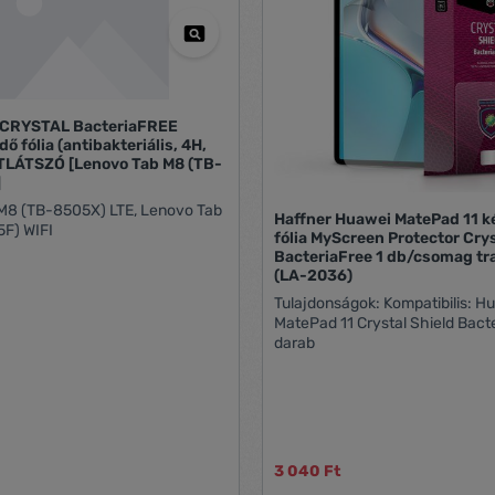
CRYSTAL BacteriaFREE
 fólia (antibakteriális, 4H,
ÁTLÁTSZÓ [Lenovo Tab M8 (TB-
]
M8 (TB-8505X) LTE, Lenovo Tab
Haffner Huawei MatePad 11 
F) WIFI
fólia MyScreen Protector Crys
BacteriaFree 1 db/csomag tr
(LA-2036)
Tulajdonságok: Kompatibilis: Huawei
MatePad 11 Crystal Shield Bacte
darab
3 040 Ft