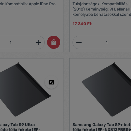
iPad Pro
Tulajdonságok: Kompatibilitás: iPad Pro 12.9"
(2018) Keménység: 9H, ellenáll
komolyabb behatásokkal szemb
Egyszerűen, buborékmentesen
17 240 Ft
felhelyezhető Nem gátolja az A
használatát Nagyfokú átlátszósá
képminőségét nem befolyásolj
mennyiség: Adja meg a kívánt mennyiség
Termékmennyiség:
laxy Tab S9 Ultra
Samsung Galaxy Tab S9+ bet
édő fólia fekete (EF-
fólia fekete (EF-NX812PBEG