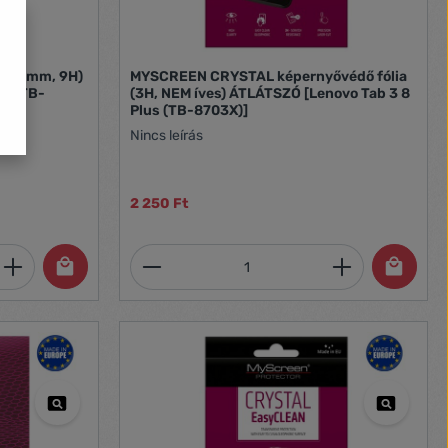
, 0.3mm, 9H)
MYSCREEN CRYSTAL képernyővédő fólia
ro (TB-
(3H, NEM íves) ÁTLÁTSZÓ [Lenovo Tab 3 8
Plus (TB-8703X)]
Nincs leírás
2 250 Ft
et, vagy használja a gombokat a mennyi
 Adja meg a kívánt mennyiséget, vagy h
Termékmennyiség: Adja meg 