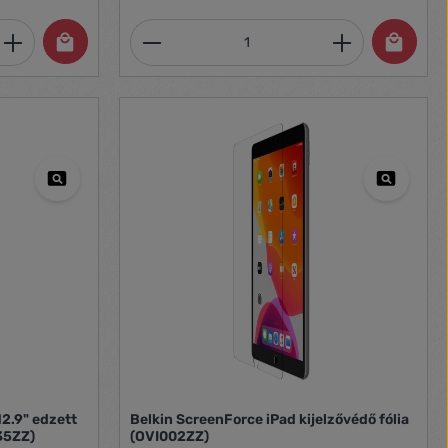
et, vagy használja a gombokat a mennyi
 Adja meg a kívánt mennyiséget, vagy h
Termékmennyiség: Adja meg 
12.9" edzett
Belkin ScreenForce iPad kijelzővédő fólia
35ZZ)
(OVI002ZZ)