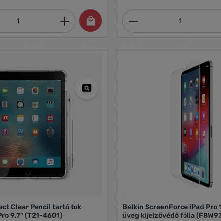
mennyiség: Adja meg a kívánt mennyiség
Termékmennyiség:
ct Clear Pencil tartó tok
Belkin ScreenForce iPad Pro 
Pro 9.7" (T21-4601)
üveg kijelzővédő fólia (F8W9