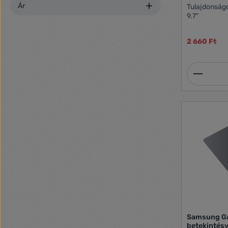
Ár
Tulajdonságok: Kompatiblis: Apple 
9.7"
2 660 Ft
Termék
Samsung Ga
betekintésv