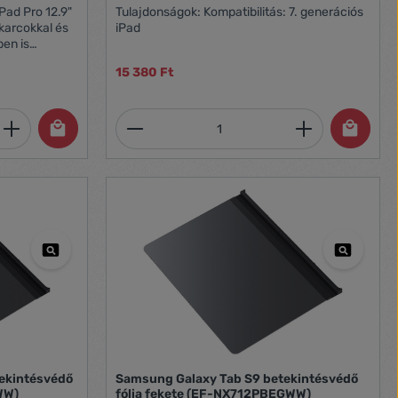
Tulajdonságok: Kompatibilitás: 7. generációs
 karcokkal és
iPad
en is
15 380 Ft
pple Pencil
g, a kijelző
a
et, vagy használja a gombokat a mennyi
 Adja meg a kívánt mennyiséget, vagy h
Termékmennyiség: Adja meg 
ekintésvédő
Samsung Galaxy Tab S9 betekintésvédő
WW)
fólia fekete (EF-NX712PBEGWW)