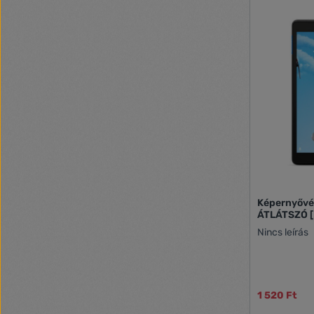
Képernyővéd
ÁTLÁTSZÓ [
Nincs leírás
1 520 Ft