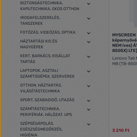
BIZTONSÁGTECHNIKA,
KAPUTECHNIKA, OKOS OTTHON
IRODAFELSZERELÉS,
TANSZEREK
FOTÓZÁS, VIDEÓZÁS, OPTIKA
MYSCREEN 
képernyővédő
HÁZTARTÁSI KIS ÉS
NEM íves) 
NAGYGÉPEK
8505X) LTE
KERT, BARKÁCS, KISÁLLAT
Lenovo Tab 
TARTÁS
M8 (TB-8505
LAPTOPOK, ASZTALI
SZÁMÍTÓGÉPEK, SZERVEREK
OTTHON, HÁZTARTÁS,
VILÁGÍTÁSTECHNIKA
SPORT, SZABADIDŐ, UTAZÁS
SZÁMÍTÁSTECHNIKA,
PERIFÉRIÁK, HÁLÓZAT, UPS
SZÉPSÉGÁPOLÁS,
EGÉSZSÉGMEGŐRZÉS,
3 210 Ft
HIGIÉNIA