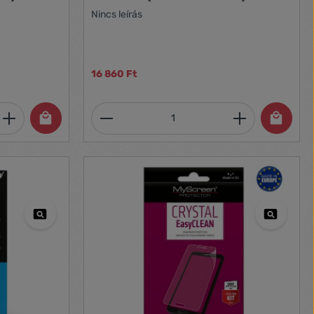
Nincs leírás
16 860 Ft
et, vagy használja a gombokat a mennyi
 Adja meg a kívánt mennyiséget, vagy h
Termékmennyiség: Adja meg 