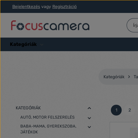
Bejelentkezés
vagy
Regisztráció
ás a fő tartalomra
Ugrás a kereséshez
Ugrás a fő navigációhoz
Kategóriák
Kategóriák
Ta
KATEGÓRIÁK
1
2
Oldal
Olda
AUTÓ, MOTOR FELSZERELÉS
BABA-MAMA, GYEREKSZOBA,
JÁTÉKOK