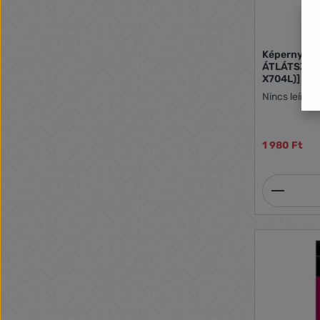
Képernyővéd
ÁTLÁTSZÓ [L
X704L)]
Nincs leírás
1 980 Ft
Termék