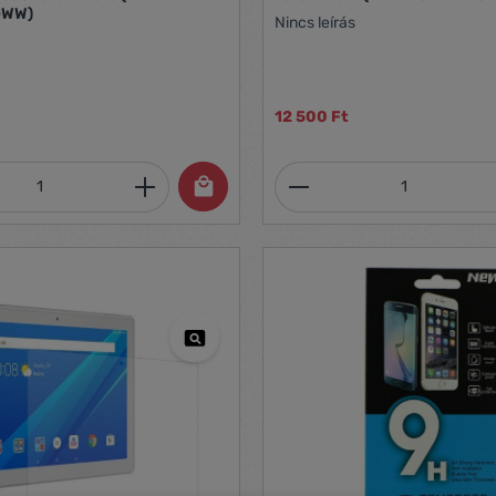
GWW)
Nincs leírás
12 500 Ft
mennyiség: Adja meg a kívánt mennyiség
Termékmennyiség: