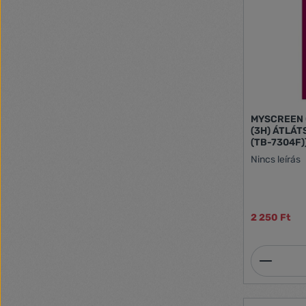
MYSCREEN C
(3H) ÁTLÁTS
(TB-7304F)
Nincs leírás
2 250 Ft
Termék