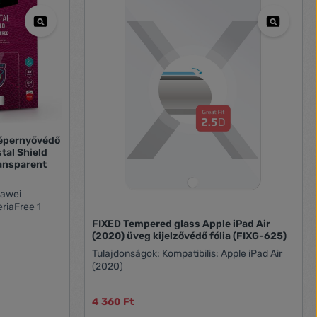
képernyővédő
tal Shield
ansparent
riaFree 1
FIXED Tempered glass Apple iPad Air
(2020) üveg kijelzővédő fólia (FIXG-625)
Tulajdonságok: Kompatibilis: Apple iPad Air
(2020)
4 360 Ft