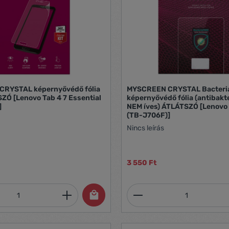
RYSTAL képernyővédő fólia
MYSCREEN CRYSTAL Bacter
ZÓ [Lenovo Tab 4 7 Essential
képernyővédő fólia (antibakte
]
NEM íves) ÁTLÁTSZÓ [Lenovo 
(TB-J706F)]
Nincs leírás
3 550 Ft
mennyiség: Adja meg a kívánt mennyiség
Termékmennyiség: