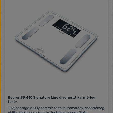
szálmintás rozsdamentes acélból Elegáns keret 5 aktivitási
fok Felhasználói memóriahelyek száma: 8 Mérési értékek
memóriahelyeinek száma: 30 Átállítás kg, lb, st között
Kikapcsoló automatika, túlterhelés kijelzése Teherbírás: 180
kg / beosztás: 100 g / 0,1% / 1 kcal Méret: 32,5 x 32,5 x 2,4
cm Fellépő felület biztonsági üvegből: 32 x 32 cm 3 x 1,5 V
AAA elemmel működhető
Beurer BF 410 Signature Line diagnosztikai mérleg
fehér
Tulajdonságok: Súly, testzsír, testvíz, izomarány, csonttömeg,
AMR / BMR kalória kijelzés Testtömeg-index (BMI)