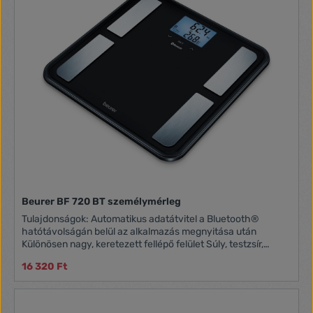
Beurer BF 720 BT személymérleg
Tulajdonságok: Automatikus adatátvitel a Bluetooth®
hatótávolságán belül az alkalmazás megnyitása után
Különösen nagy, keretezett fellépő felület Súly, testzsír,
testvíz, izomarány, csonttömeg, kalória kijelzése, AMR/BMR
16 320 Ft
Testtömeg-index (BMI) számítással 8 felhasználó a
felhasználó automatikus felismerésével 2 soros nagy LCD
kijelző; kék világítás a felhasználó monogramjának
kijelzésével Modern szenzorgombos kezelés Elektródák