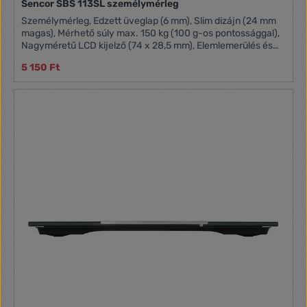
Sencor SBS 113SL személymérleg
Személymérleg, Edzett üveglap (6 mm), Slim dizájn (24 mm
magas), Mérhető súly max. 150 kg (100 g-os pontossággal),
Nagyméretű LCD kijelző (74 x 28,5 mm), Elemlemerülés és
túlterhelés kijelzése, automatikus kikapcsolás, Mellékelt
5 150 Ft
tartozékok: 1 db CR2032 lítium elem