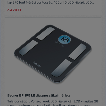
kg/396 font Mérési pontosság: 100g 1.0 LCD kijelző, LCD
méretei: 29x80mm 6mm edzett üveg felület AUTO on-off
3 420 Ft
gomb Túlterhelési és alacsony elem töltöttség kijelző
Áramforrás: 1db lítium elem (CR2032) - mellékelve
Feszültség: 3V Méret: 320x39x324mm Tömege: 1.5 kg
Beurer BF 195 LE diagnosztikai mérleg
Tulajdonságok: Vonzó, kerek LCD kijelző Kék LCD világítás 28
mm-es számmagasság Szálcsiszolt rozsdamentes acél