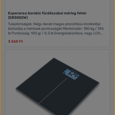
Esperanza Aerobic fürdőszobai mérleg fehér
(EBS002W)
Tulajdonságok: Négy darab magas precizitású érzékelője
biztosítja a mérések pontosságát Méréshatár: 180 kg / 396
lb Pontosság: 100 gr / 0.2 lb Energiatakarékos, nagy LCD
kijelző (70x34mm) Tömeg mértékegység: kg/lb/st 6mm
3 260 Ft
vastag, magas hőmérsékleten edzett üveg felület
Automatikus bekapcsolás rálépéskor Alacsony elemszint
kijelzése Túlterheltség kijelzés Tápellátás: 1 x CR2032
gombelem