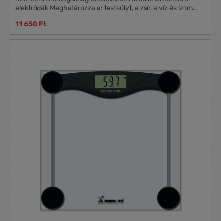
elektródák Meghatározza a: testsúlyt, a zsír, a víz és izom
sűrűséget, csonttömeget, kalória követelmény (AMR)
11 650 Ft
Átkapcsolható mértékegységek: kg/lb/st 180 kg teherbírású
5 aktivitási szint 10 felhasználó memória Túlterhelés jelzése
Automatikus kikapcsolás