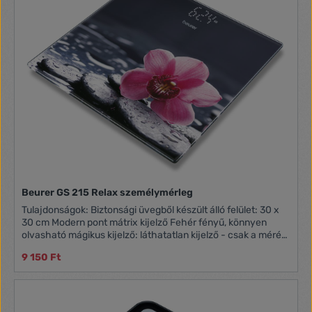
Beurer GS 215 Relax személymérleg
Tulajdonságok: Biztonsági üvegből készült álló felület: 30 x
30 cm Modern pont mátrix kijelző Fehér fényű, könnyen
olvasható mágikus kijelző: láthatatlan kijelző - csak a mérés
során jelenik meg Számjegymagasság: 27 mm Automatikus
9 150 Ft
be- és kikapcsolás Túlterhelés jelző