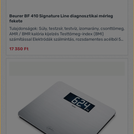
Beurer BF 410 Signature Line diagnosztikai mérleg
fekete
Tulajdonságok: Súly, testzsír, testvíz, izomarány, csonttömeg,
AMR / BMR kalória kijelzés Testtömeg-index (BMI)
számítással Elektródák szálmintás, rozsdamentes acélból 5
aktivitási fok Felhasználói memóriahelyek száma: 10
17 350 Ft
Átállítás kg, lb, st között Quick Start gyorsindítás Kikapcsoló
automatika, túlterhelés kijelzése Teherbírás: 200 kg /
beosztás: 100 g / 0,1% / 1 kcal Méret: 35 x 30 x 2,8 cm
Fellépő felület biztonsági üvegből: 35 x 30 cm Számjegyek
mérete: 45 mm Működés: 3 x 1,5 V AAA elemmel