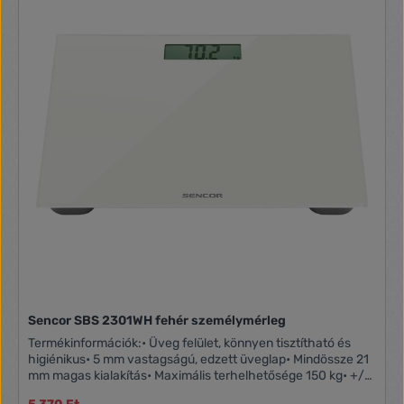
Választható mértékegységek - kg / lb• Elemlemerülés és
túlterhelés kijelzése• Automatikus kikapcsolás 60
másodperc tétlenséget észlelveTechnikai információk:•
Tápfeszültség: 1x CR 2032 3V elem (csomag tartalma)•
Maximális terhelhetőség: 150 kg• Mérési pontosság: 100 g•
Választható mértékegységek: kg / lb• Méret: 330 x 320 x 20
mm
Sencor SBS 2301WH fehér személymérleg
Termékinformációk:• Üveg felület, könnyen tisztítható és
higiénikus• 5 mm vastagságú, edzett üveglap• Mindössze 21
mm magas kialakítás• Maximális terhelhetősége 150 kg• +/-
100 g mérési pontosság• 4 szenzor a pontos méréshez• 74 x