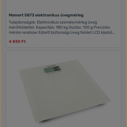
Momert 5873 elektronikus üvegmérleg
Tulajdonságok: Elektronikus személymérleg üveg
mérőfelülettel. Kapacitás: 180 kg Osztás: 100 g Precíziós
mérési rendszer Edzett biztonsági üveg felület LCD kijelző
Gyors-indítás Mértékegységek: kg/lb/st Automatikus
4 830 Ft
kikapcsolás Túlterhelés kijelzése, alacsony energiaszint
kijelzése Energiaforrás: cserélhető lítium elem CR2032
(tartozék)