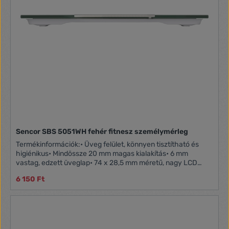
hogy megtalálja az utat a jobb és egészségesebb énjéhez.
Sencor SBS 5051WH fehér fitnesz személymérleg
Termékinformációk:• Üveg felület, könnyen tisztítható és
higiénikus• Mindössze 20 mm magas kialakítás• 6 mm
vastag, edzett üveglap• 74 x 28,5 mm méretű, nagy LCD
kijelző• BMI és BMR mérés funkció• BIA elv alapján méri a
6 150 Ft
test zsír- és víztartalmát (-Zsír % - Víz % )• Napi ajánlott
kalóriabevitel számítása• 12 személyes memória• Maximális
terhelhetősége 150 kg• +/- 100 g mérési pontosság•
Nagyméretű gombok a mérleg felső részén• Auto-On funkció
- a rálépés után azonnal bekapcsol• Data Lock funkció a
pontos méréshez (a mért érték 10 másodpercig látható)•