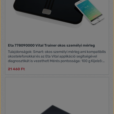
Eta 778090000 Vital Trainer okos személyi mérleg
Tulajdonságok: Smart: okos személyi mérleg ami kompatibilis
okostelefonokkal és az Eta Vital applikáció segítségével
diagnosztikát is vezethet! Mérés pontossága: 100 g Kijelző:
digitális Elem típusa: AAA (4 db) Terhelhetőség: 180 kg
21 460 Ft
Memória hely száma: 10 Mérés és analízis Lemerült elem
indikátora Elemek a csomagolásban