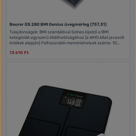
Beurer GS 280 BMI Genius üvegmérleg (757.31)
Tulajdonságok: BMI számlálóval Színes kijelző a BMI
kategóriák egyszerű átláthatóságához (a WHO által javasolt
értékek alapján) Felhasználói memóriahelyek száma: 10
Átállítás kg, lb, st között Bekapcsolási technika: gyorsindítás
13 610 Ft
Kikapcsoló automatika, túlterhelés kijelzése Teherbírás: 180
kg / beosztás: 100 g Méret: 30 x 30 x 2,4 cm, kijelző: 80 x 42
mm Fellépő felület biztonsági üvegből: 30 x 30 cm
Számjegyek mérete: 29 mm 3 x 1,5 V AAA elemmel működik