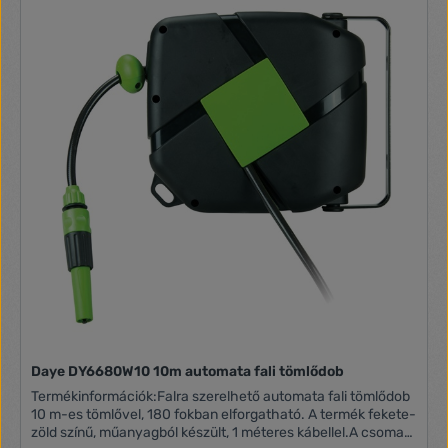
Daye DY6680W10 10m automata fali tömlődob
Termékinformációk:Falra szerelhető automata fali tömlődob
10 m-es tömlővel, 180 fokban elforgatható. A termék fekete-
zöld színű, műanyagból készült, 1 méteres kábellel.A csomag