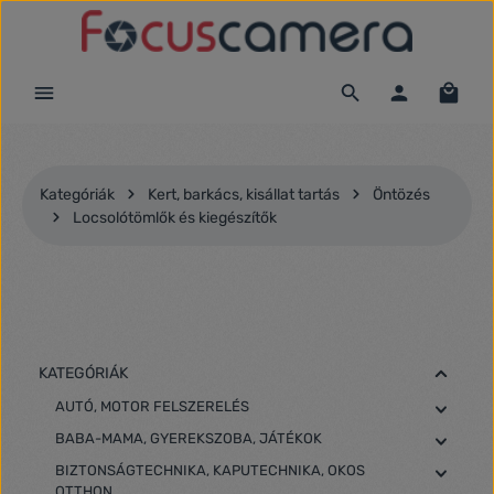
Ugrás a fő tartalomra
Kategóriák
Kert, barkács, kisállat tartás
Öntözés
Locsolótömlők és kiegészítők
KATEGÓRIÁK
AUTÓ, MOTOR FELSZERELÉS
BABA-MAMA, GYEREKSZOBA, JÁTÉKOK
BIZTONSÁGTECHNIKA, KAPUTECHNIKA, OKOS
OTTHON