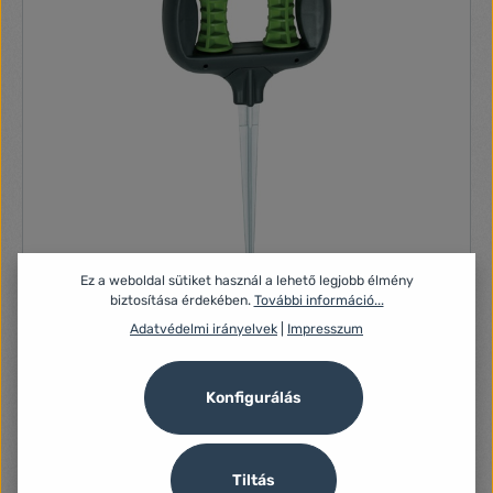
Ez a weboldal sütiket használ a lehető legjobb élmény
biztosítása érdekében.
További információ...
Adatvédelmi irányelvek
|
Impresszum
Daye DY633 leszúrható tömlővezető
Tulajdonságok: Földbe szúrható tömlővezető Szín: Szürke-
zöld Anyag: műanyag
Konfigurálás
1 470 Ft
Tiltás