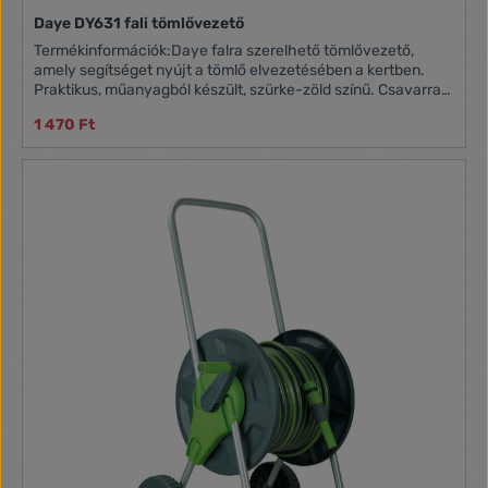
Daye DY631 fali tömlővezető
Termékinformációk:Daye falra szerelhető tömlővezető,
amely segítséget nyújt a tömlő elvezetésében a kertben.
Praktikus, műanyagból készült, szürke-zöld színű. Csavarral
rögzíthető.
1 470 Ft