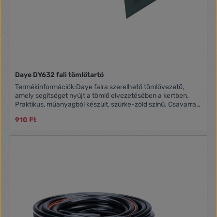
Daye DY632 fali tömlőtartó
Termékinformációk:Daye falra szerelhető tömlővezető,
amely segítséget nyújt a tömlő elvezetésében a kertben.
Praktikus, műanyagból készült, szürke-zöld színű. Csavarral
rögzíthető.
910 Ft