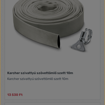
legszűkebb helyeken is tárolható beltérben, például a
mosogató alatti szekrényben. Alternatív megoldásként a
doboz a falra is felszerelhető. A tömlődoboz a Kärcher K 2-K
4 magasnyomású mosók táptömlőjeként is használható. *
Tömlőhossz (m): 10 * Tömlő átmérője: 5/16" * Tömlő
kapacitás (m): 10 (5/16") * Csatlakozótömlő (m): 2 (5/16") *
Kefenyomás (bar): 24 * Szín: fekete
Karcher szivattyú szövettömlő szett 10m
Karcher szivattyú szövettömlő szett 10m
13 530 Ft