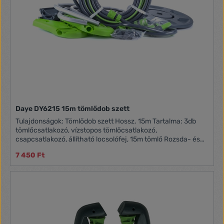
Daye DY6215 15m tömlődob szett
Tulajdonságok: Tömlődob szett Hossz. 15m Tartalma: 3db
tömlőcsatlakozó, vízstopos tömlőcsatlakozó,
csapcsatlakozó, állítható locsolófej, 15m tömlő Rozsda- és
korrózióálló
7 450 Ft