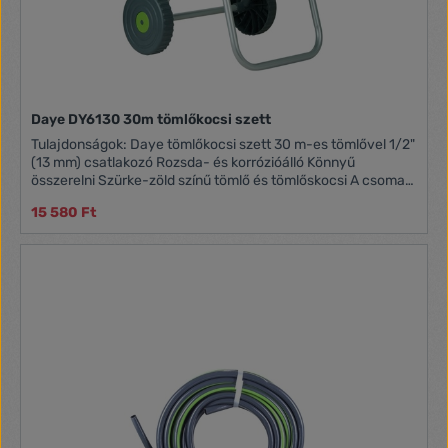
Daye DY6130 30m tömlőkocsi szett
Tulajdonságok: Daye tömlőkocsi szett 30 m-es tömlővel 1/2"
(13 mm) csatlakozó Rozsda- és korrózióálló Könnyű
összerelni Szürke-zöld színű tömlő és tömlőskocsi A csomag
tartalma: 30 m tömlő, tömlőcskocsi, 3 db tömlőcsatlakozó:
15 580 Ft
vízstopos tömlőcsatlakozó, csapcsatlakozó, állítható
locsolófej