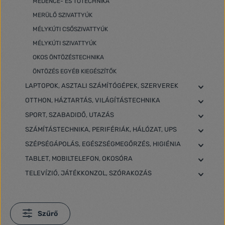
MEDENCE- ÉS TÓTECHNIKA
MERÜLŐ SZIVATTYÚK
MÉLYKÚTI CSŐSZIVATTYÚK
MÉLYKÚTI SZIVATTYÚK
OKOS ÖNTÖZÉSTECHNIKA
ÖNTÖZÉS EGYÉB KIEGÉSZÍTŐK
LAPTOPOK, ASZTALI SZÁMÍTÓGÉPEK, SZERVEREK
OTTHON, HÁZTARTÁS, VILÁGÍTÁSTECHNIKA
SPORT, SZABADIDŐ, UTAZÁS
SZÁMÍTÁSTECHNIKA, PERIFÉRIÁK, HÁLÓZAT, UPS
SZÉPSÉGÁPOLÁS, EGÉSZSÉGMEGŐRZÉS, HIGIÉNIA
TABLET, MOBILTELEFON, OKOSÓRA
TELEVÍZIÓ, JÁTÉKKONZOL, SZÓRAKOZÁS
Szűrő