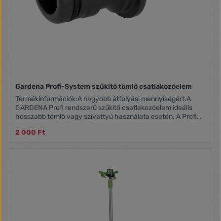
Gardena Profi-System szűkítő tömlő csatlakozóelem
Termékinformációk:A nagyobb átfolyási mennyiségért.A
GARDENA Profi rendszerű szűkítő csatlakozóelem ideális
hosszabb tömlő vagy szivattyú használata esetén. A Profi
rendszerről az Original GARDENA Systemre való átmenetre
2 000 Ft
szolgál. Így mindkét GARDENA rendszert problémamentesen
használhatja, és összekapcsolhatja őket.Műszaki
adatok:Cikkszám: 2830-20EAN-kód:
4078500283007Alkalmazás: A Profi rendszerről az Original
GARDENA Systemre történő átmenethez