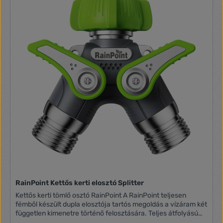
RainPoint Kettős kerti elosztó Splitter
Kettős kerti tömlő osztó RainPoint A RainPoint teljesen
fémből készült dupla elosztója tartós megoldás a vízáram két
független kimenetre történő felosztására. Teljes átfolyású
golyós szelepekkel és 11 mm-es belső átmérővel rendelkezik,