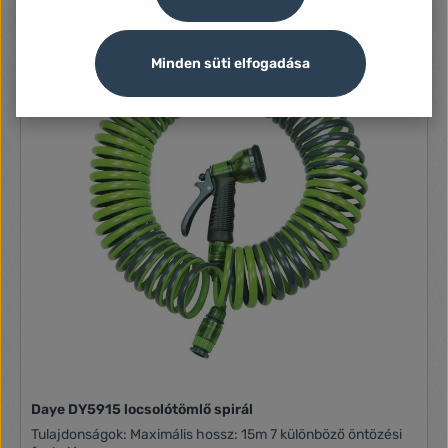
Minden süti elfogadása
Daye DY5915 locsolótömlő spirál
Tulajdonságok: Maximális hossz: 15m 7 különböző öntözési