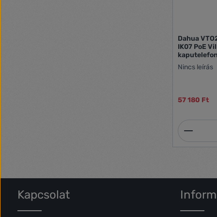
Dahua VTO2
IK07 PoE Vil
kaputelefo
Nincs leírás
57 180 Ft
Termék
Kapcsolat
Inform