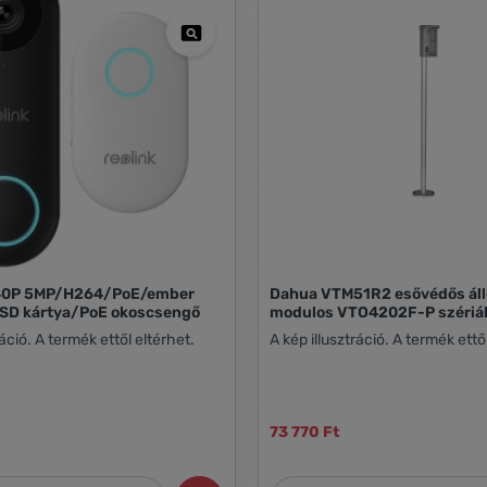
340P 5MP/H264/PoE/ember
Dahua VTM51R2 esővédős áll
/SD kártya/PoE okoscsengő
modulos VTO4202F-P szériá
ráció. A termék ettől eltérhet.
A kép illusztráció. A termék ettő
73 770 Ft