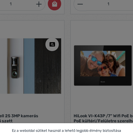
mennyiség: Adja meg a kívánt mennyiség
Termékmennyiség:
ell 2S 3MP kamerás
HiLook VI-K43P /7" Wifi PoE 
 szett
PoE kültéri/Felületre szerelh
egylakásos IP kaputelefon sz
ráció. A termék ettől eltérhet.
Ez a weboldal sütiket használ a lehető legjobb élmény biztosítása