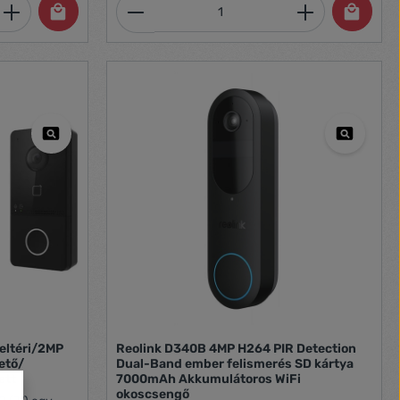
et, vagy használja a gombokat a mennyi
 Adja meg a kívánt mennyiséget, vagy h
Termékmennyiség: Adja meg 
beltéri/2MP
Reolink D340B 4MP H264 PIR Detection
ető/
Dual-Band ember felismerés SD kártya
ett
7000mAh Akkumulátoros WiFi
okoscsengő