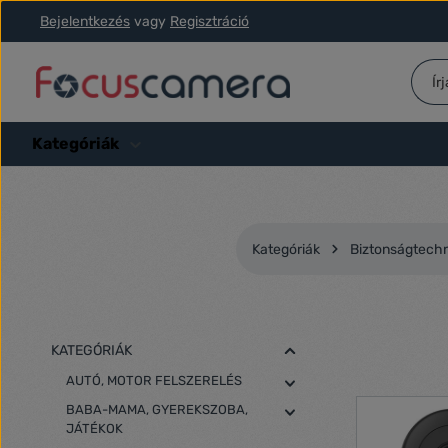
Bejelentkezés
vagy
Regisztráció
ás a fő tartalomra
Ugrás a kereséshez
Ugrás a fő navigációhoz
Kategóriák
Kategóriák
Biztonságtechn
KATEGÓRIÁK
AUTÓ, MOTOR FELSZERELÉS
BABA-MAMA, GYEREKSZOBA,
JÁTÉKOK