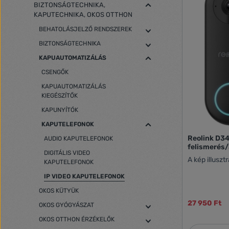
BIZTONSÁGTECHNIKA,
KAPUTECHNIKA, OKOS OTTHON
BEHATOLÁSJELZŐ RENDSZEREK
BIZTONSÁGTECHNIKA
KAPUAUTOMATIZÁLÁS
CSENGŐK
KAPUAUTOMATIZÁLÁS
KIEGÉSZÍTŐK
KAPUNYÍTÓK
KAPUTELEFONOK
Reolink D
AUDIO KAPUTELEFONOK
felismerés
DIGITÁLIS VIDEO
A kép illuszt
KAPUTELEFONOK
IP VIDEO KAPUTELEFONOK
OKOS KÜTYÜK
27 950 Ft
OKOS GYÓGYÁSZAT
OKOS OTTHON ÉRZÉKELŐK