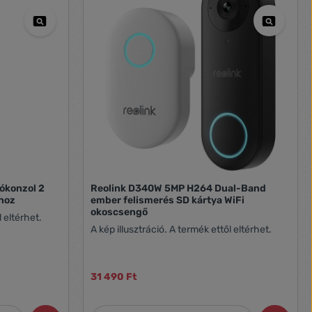
ókonzol 2
Reolink D340W 5MP H264 Dual-Band
hoz
ember felismerés SD kártya WiFi
okoscsengő
l eltérhet.
A kép illusztráció. A termék ettől eltérhet.
31 490 Ft