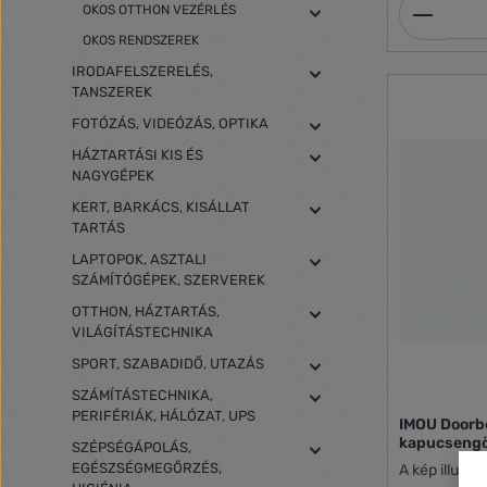
Termék
OKOS OTTHON VEZÉRLÉS
OKOS RENDSZEREK
IRODAFELSZERELÉS,
TANSZEREK
FOTÓZÁS, VIDEÓZÁS, OPTIKA
HÁZTARTÁSI KIS ÉS
NAGYGÉPEK
KERT, BARKÁCS, KISÁLLAT
TARTÁS
LAPTOPOK, ASZTALI
SZÁMÍTÓGÉPEK, SZERVEREK
OTTHON, HÁZTARTÁS,
VILÁGÍTÁSTECHNIKA
SPORT, SZABADIDŐ, UTAZÁS
SZÁMÍTÁSTECHNIKA,
PERIFÉRIÁK, HÁLÓZAT, UPS
IMOU Doorb
kapucsengő
SZÉPSÉGÁPOLÁS,
EGÉSZSÉGMEGŐRZÉS,
A kép illuszt