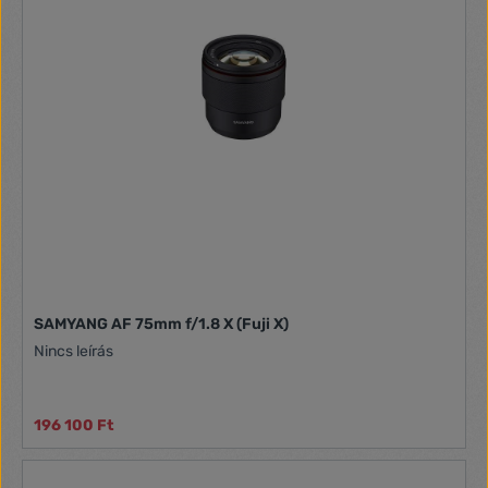
számára sokoldalú felhasználást biztosítson 35 milliméteres
fókusztávolságával. Az objektív kis képérzékelős gépre
illesztve ragyogó képet, széles látószöget nyújt elsősorban
tájképekhez és fotóriportokhoz. Ugyanez az objektív az
APS-C szenzoros gépeknél univerzális, 50 milliméteres (35
mm ekvivalens) lencseként szerez népszerűséget. A 3:4-es
rendszernél a Samyang 35 mm F1.4 UMC egy ragyogó képet
adó, 70 milliméteres (35 milliméteres képformátumhoz
viszonyítva) rövid portréobjektívvé válik.A Samyang 35 mm
F1.4 UMC objektívet a legkisebb részletekre és a tökéletes
stílusra való törekvéssel tervezték. Ezek megmutatkoznak
mind az optikai teljesítményben, mind a kialakítás
szakszerűségében, amelyek az objektívet a világ legjobb
fotográfiai termékei közé emelik.
SAMYANG AF 75mm f/1.8 X (Fuji X)
Nincs leírás
196 100 Ft