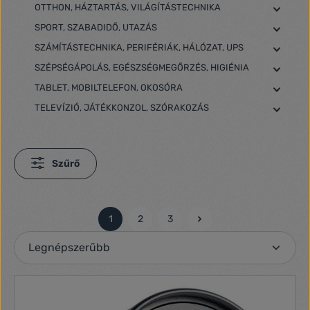
OTTHON, HÁZTARTÁS, VILÁGÍTÁSTECHNIKA
SPORT, SZABADIDŐ, UTAZÁS
SZÁMÍTÁSTECHNIKA, PERIFÉRIÁK, HÁLÓZAT, UPS
SZÉPSÉGÁPOLÁS, EGÉSZSÉGMEGŐRZÉS, HIGIÉNIA
TABLET, MOBILTELEFON, OKOSÓRA
TELEVÍZIÓ, JÁTÉKKONZOL, SZÓRAKOZÁS
Szűrő
1
2
3
Oldal
Oldal
Oldal