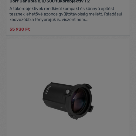
Dörr Danubia 8,0/500 tükörobjektív T2
A tükörobjektívek rendkívül kompakt és könnyű építést
tesznek lehetővé azonos gyűjtótávolság mellett. Ráadásul
kedvezőbb a fényerejük is, viszont nem
rekeszelhetőek.Gyújtótávolság: 500 mmRekeszérték:
55 930 Ft
f/8Csatlakozás: T2 - a legtöbb bajonetthez kapható
adapterBevonat: többrétegű felületkezelés