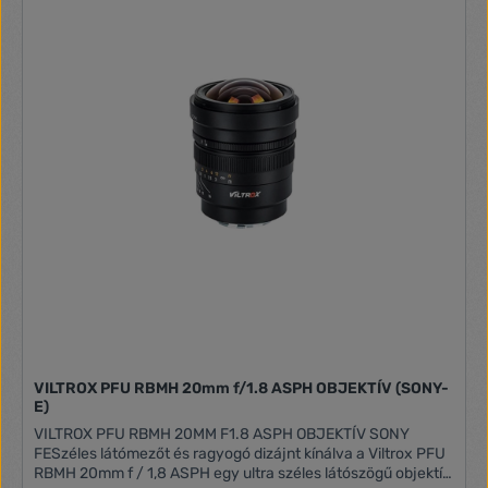
amely kompatibilis a Fujifilm X bajonettel, hogy megfeleljen a
Fujifilm X tükörnélküli kamerák felhasználóinak, akik nagy
látószögű autofókuszos objektívre vágynak.Örökítse meg a
Fujifilm gazdag színeivel a tájképeket, és pillanatképeket az
ultranagy látószög előnyeivel, és az autofókuszos objektív
használhatóságával!AF 12mm F2 X kompatibilitási
megjegyzésA Samyang AF 12mm F2 X az X-Trans szenzorral
ellátott Fujifilm kamerákhoz lett optimalizálva, hogy stabil
AF-teljesítményt nyújtson. A Samyang nem garantálja az
objektív hibamentes működését az alábbi listán nem
szereplő kamerákkal (a lista firmware-frissítésekkel
változhat)X-H1, X-S10, X-pro 1, X-pro 2, X-pro 3, X-E1, X-E2,
X-E2s, X-E3, X-E4, X-T1, X-T2, X-T3, X-T4, X-T10, X-T20, X-
T30
VILTROX PFU RBMH 20mm f/1.8 ASPH OBJEKTÍV (SONY-
E)
VILTROX PFU RBMH 20MM F1.8 ASPH OBJEKTÍV SONY
FESzéles látómezőt és ragyogó dizájnt kínálva a Viltrox PFU
RBMH 20mm f / 1,8 ASPH egy ultra széles látószögű objektív