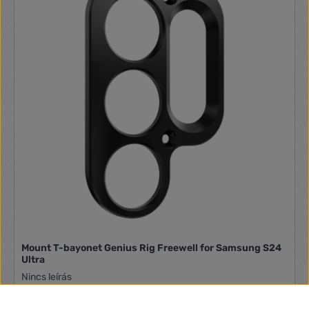
kiegyenlített háttérlágyítási effektusok (bokeh) létrehozását
– ideális a portré témájáról készített kedvező
felvételekhezStílusos, könnyű és egyszerűen hordozható,
kiváló minőségű alumíniumötvözet kivitelű gyűrűvelOptikai
SteadyShot képstabilizálás az objektíven belül a kézből
fotózott, kristálytiszta, stabil portrékért. Videorögzítés
közben tapasztalható halk mechanikaA széles blende és az
optikai SteadyShot rendkívül alkalmassá teszik az objektívet
a hangulatos, kézből fotózott portrék készítéséhez vaku
nélkül, gyenge fényviszonyok mellettInnovatív, optikai kivitel,
melynek köszönhetően kristálytiszta, kiváló minőségű képek
készíthetők, minimális torzítással és kromatikus
aberrációvalKiegyenlített, csendes, nagysebességű
autofókusz lineáris motorral; ideális a HD-filmezéshezA
közvetlen kézi fókuszálás kikapcsolja az autofókusz motorját
a precíz, finom, manuális élességállításhozHétlamellás
körkörös blende a gyönyörű képlágyítási hatásokért
Mount T-bayonet Genius Rig Freewell for Samsung S24
Ultra
Nincs leírás