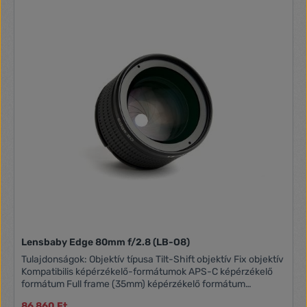
Lensbaby Edge 80mm f/2.8 (LB-O8)
Tulajdonságok: Objektív típusa Tilt-Shift objektív Fix objektív
Kompatibilis képérzékelő-formátumok APS-C képérzékelő
formátum Full frame (35mm) képérzékelő formátum
Gyújtótávolság 80 mm Legszűkebb blende f/22 Legnagyobb
86 860 Ft