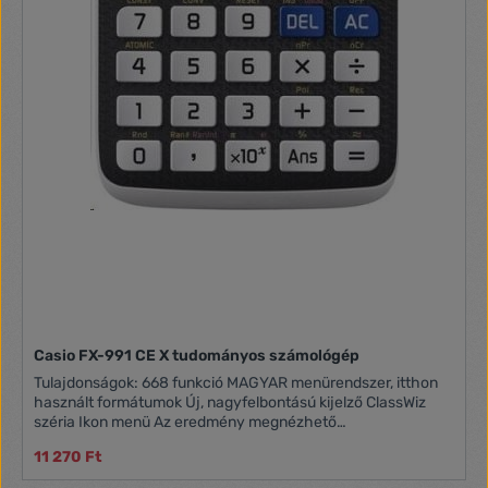
Casio FX-991 CE X tudományos számológép
Tulajdonságok: 668 funkció MAGYAR menürendszer, itthon
használt formátumok Új, nagyfelbontású kijelző ClassWiz
széria Ikon menü Az eredmény megnézhető
okostelefonon/tableten QR kód segítségével - grafikont is
11 270 Ft
rajzol Természetes algebrai bevitelt biztosító kijelző 9
memória Funkciók: törtszámítás, koordináta transzformáció,