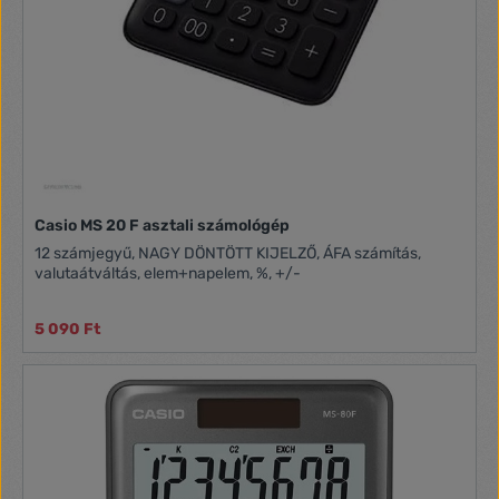
Casio MS 20 F asztali számológép
12 számjegyű, NAGY DÖNTÖTT KIJELZŐ, ÁFA számítás,
valutaátváltás, elem+napelem, %, +/-
5 090 Ft