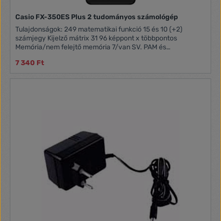
Casio FX-350ES Plus 2 tudományos számológép
Tulajdonságok: 249 matematikai funkció 15 és 10 (+2)
számjegy Kijelző mátrix 31 96 képpont x többpontos
Memória/nem felejtő memória 7/van SV. PAM és
természetes kijelző Frakció számítás Trigoniometrikus
7 340 Ft
funkciók sin/cos Százalékszámítás Transzfer hatvanas és
tizedes rendszer között Bináris, hexadecimális számítások
Logikai műveletek (AND / OR / …) Statisztikai számítások
Regressziós analízis Szórás Permutációk, kombinációk
Hiperbolikus, inverz túlzás funkció Koordináta-
transzformáció ENG konverzió STAT Data Editor 1 db AAA
elemmel/akkumulátorral üzemel Automatikus kikapcsolás
Szilárd csúsztatható fedőlap Méret 13,7 x 80 x 161 mm
Tömeg 110 gramm Érettségihez megfelelő választás