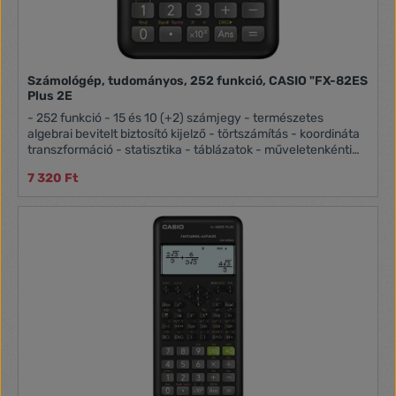
mellett is. Okos és professzionális stílus Ez a kompakt és
könnyű fekete számológép okos és professzionális
megjelenésű. Úgy tervezték, hogy szépen elférjen az
asztalon vagy a polcon.
Számológép, tudományos, 252 funkció, CASIO "FX-82ES
Plus 2E
- 252 funkció - 15 és 10 (+2) számjegy - természetes
algebrai bevitelt biztosító kijelző - törtszámítás - koordináta
transzformáció - statisztika - táblázatok - műveletenkénti
ellenőrzés és javítás - kemény tok - mini ceruzaelem -
7 320 Ft
garancia: 3 év