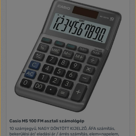
Casio MS 100 FM asztali számológép
10 számjegyű, NAGY DÖNTÖTT KIJELZŐ, ÁFA számítás,
bekerülési ár/ eladási ár / árrés számítás, elem+napelem,