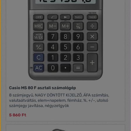
Casio MS 80 F asztali számológép
8 számjegyű, NAGY DÖNTÖTT KIJELZŐ, ÁFA számítás,
valutaátváltás, elem+napelem, fémház, %, +/-, utolsó
számjegy javítása, négyzetgyök
5 860 Ft