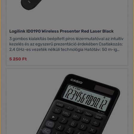
Logilink ID0190 Wireless Presenter Red Laser Black
3 gombos kialakítás beépített piros lézermutatóval az intuitív
kezelés és az egyszerű prezentáció érdekében Csatlakozás:
2,4 GHz-es vezeték nélküli technológia Hatótáv: 50 m-ig
Gombok: Következő dia, előző dia, lézermutató Kompakt és
5 250 Ft
elegáns kialakítás, amely könnyű és kényelmesen illeszkedik
a kezedbe Elem: 1x AAA Nincs szükség szoftverre, csak
csatlakoztassa a rádióerősítőt egy USB-porthoz, és már
indulhat is Általános termékadatok: Súly: 0,022 kg
Magasság: 1,97 cm Szélesség: 1,82 cm Hossza: 13,92 cm
Gyártó: LogilinkSzélesség cm: 16Hosszúság cm:
7,5Magasság cm: 2