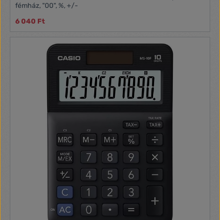
fémház, "00", %, +/-
6 040 Ft