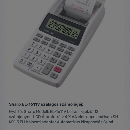
Sharp EL-1611V szalagos számológép
Gyártó: Sharp Modell: EL-1611V Leírás: Kijelző: 12
számjegyes, LCD Áramforrás: 4 X AA elem, opcionálisan SH-
MX15 EU hálózati adapter Automatikus kikapcsolás Gumi
nyomógombok Funkciók: ÁFA számítás 4 gombos memória