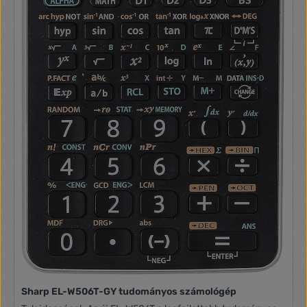
Sharp EL-W506T-GY tudományos számológép