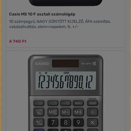
Casio MS 10 F asztali számológép
10 számjegyű, NAGY DÖNTÖTT KIJELZŐ, ÁFA számítás,
valutaátváltás, elem+napelem, %, +/-
4 740 Ft