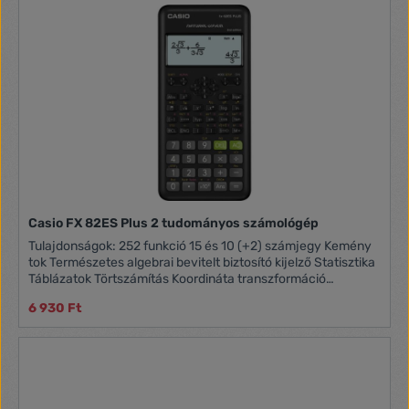
elem és napelem - Kompakt és könnyű, elegáns és
professzionális külső megjelenéssel
Casio FX 82ES Plus 2 tudományos számológép
Tulajdonságok: 252 funkció 15 és 10 (+2) számjegy Kemény
tok Természetes algebrai bevitelt biztosító kijelző Statisztika
Táblázatok Törtszámítás Koordináta transzformáció
Műveletenként ellenőrzés és javítás Áramforrás: AAA-elem 1
6 930 Ft
db Középiskolai, főiskolai, egyetemi használatra