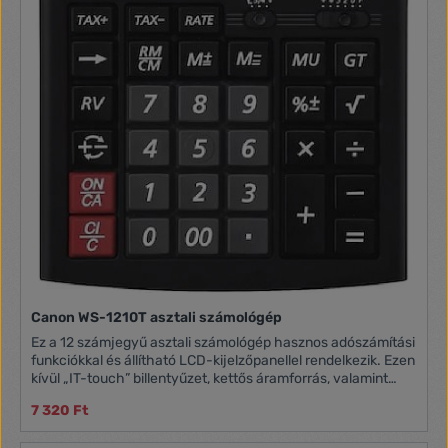
Canon WS-1210T asztali számológép
Ez a 12 számjegyű asztali számológép hasznos adószámítási
funkciókkal és állítható LCD-kijelzőpanellel rendelkezik. Ezen
kívül „IT-touch” billentyűzet, kettős áramforrás, valamint
professzionális külső jellemzi. Előnyök - Adószámítás, és a
7 320 Ft
funkciók kiemelten széles választéka - Állítható LCD-
kijelzőpanel - „IT-touch” billentyűzet - Kettős áramforrás: