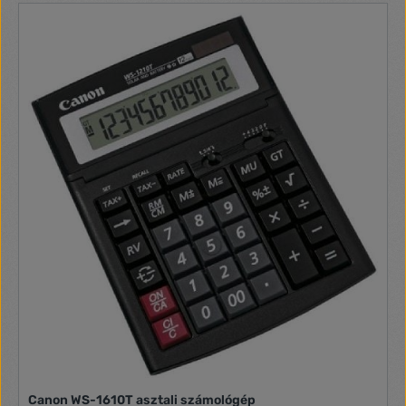
statisztika, komplex számok, mátrixok, vektorok, logikai
műveletek, mérnöki szimbólumok, egyenletszámítás,
műveletenkénti ellenőrzés és javítás, integrál-,
differenciálszámítás, megoldó funkció, számrendszerek
Kemény tok Elem+napelem, gombelem Méret: 77 x 165,5 x
11,1 mm Tömeg: 90 g
Canon WS-1610T asztali számológép