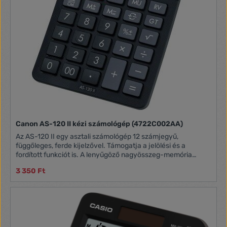
Canon AS-120 II kézi számológép (4722C002AA)
Az AS-120 II egy asztali számológép 12 számjegyű,
függőleges, ferde kijelzővel. Támogatja a jelölési és a
fordított funkciót is. A lenyűgöző nagyösszeg-memória
funkciónak köszönhetően a bonyolult számítások
3 350 Ft
egyszerűvé válnak azáltal, hogy minden számítás után
elmenti a részösszegeket, és egyetlen érintéssel kiszámítja
az összesített összegeket. Az AS-120 II számológép egyes
alkatrészei újrahasznosított Canon termékanyagból
készültek.