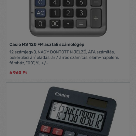
Casio MS 120 FM asztali számológép
12 számjegyű, NAGY DÖNTÖTT KIJELZŐ, ÁFA számítás,
bekerülési ár/ eladási ár / árrés számítás, elem+napelem,
fémház, "00", %, +/-
6 960 Ft