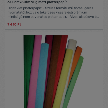
61,0cmx50fm 90g matt plotterpapír
DigitalJet plotterpapír: - Széles formátumú tintasugaras
nyomatatókhoz való tekercses kiszerelésű prémium
minőségű nem bevonatos plotter papír. - Vizes alapú dye és
pigmentált tintával történő nyomtatáshoz egyaránt
7 410 Ft
alkalmazható. - Elsődlegesen CAD/CAM alkalmazásokhoz,
illetve alacsony lefedettségű képek nyomtatására, beltérre.