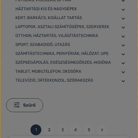
HÁZTARTÁSI KIS ÉS NAGYGÉPEK
KERT, BARKÁCS, KISÁLLAT TARTÁS
LAPTOPOK, ASZTALI SZÁMÍTÓGÉPEK, SZERVEREK
OTTHON, HÁZTARTÁS, VILÁGÍTÁSTECHNIKA
SPORT, SZABADIDŐ, UTAZÁS
SZÁMÍTÁSTECHNIKA, PERIFÉRIÁK, HÁLÓZAT, UPS
SZÉPSÉGÁPOLÁS, EGÉSZSÉGMEGŐRZÉS, HIGIÉNIA
TABLET, MOBILTELEFON, OKOSÓRA
TELEVÍZIÓ, JÁTÉKKONZOL, SZÓRAKOZÁS
Szűrő
1
2
3
4
5
Oldal
Oldal
Oldal
Oldal
Oldal