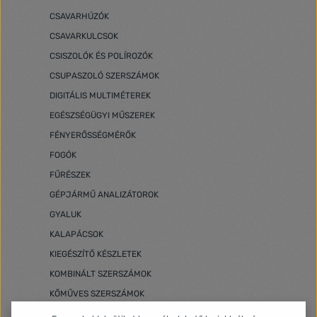
CSAVARHÚZÓK
CSAVARKULCSOK
CSISZOLÓK ÉS POLÍROZÓK
CSUPASZOLÓ SZERSZÁMOK
DIGITÁLIS MULTIMÉTEREK
EGÉSZSÉGÜGYI MŰSZEREK
FÉNYERŐSSÉGMÉRŐK
FOGÓK
FŰRÉSZEK
GÉPJÁRMŰ ANALIZÁTOROK
GYALUK
KALAPÁCSOK
KIEGÉSZÍTŐ KÉSZLETEK
KOMBINÁLT SZERSZÁMOK
KŐMŰVES SZERSZÁMOK
LAKATFOGÓ MULTIMÉTEREK