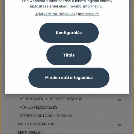
Ez a weboldal sütiket használ a lehető legjobb élmény
biztosítása érdekében.
További információ...
SATU
Adatvédelmi irányelvek
|
Impresszum
SZÉLERŐSSÉGMÉRŐK
MENETVÁGÓK
MÉRŐSZALAG
Konfigurálás
NEDVESSÉGTARTALOM MÉRŐK
SZERSZÁMKÉSZLETEK
Tiltás
SZERSZÁMOSLÁDÁK
SZIGETELÉSMÉRŐK
TŰZÉS, SZEGECSELÉS
Minden süti elfogadása
VÁGÓK ÉS BARKÁCSKÉSEK
VÉSŐK
MÉRŐMŰSZEREK, MÉRŐSZERSZÁMOK
MŰHELYFELSZERELÉS
SZERSZÁMOS LÁDÁK, TÁROLÓK
FA- ÉS BOKORÁPOLÁS
KERTI GRILLEK