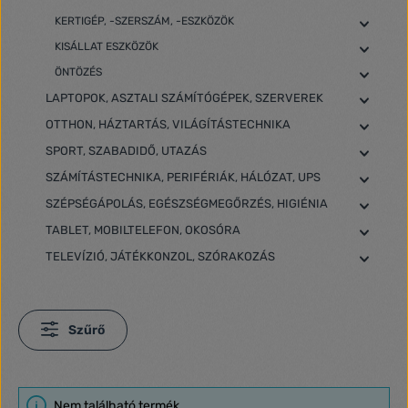
KERTIGÉP, -SZERSZÁM, -ESZKÖZÖK
KISÁLLAT ESZKÖZÖK
ÖNTÖZÉS
LAPTOPOK, ASZTALI SZÁMÍTÓGÉPEK, SZERVEREK
OTTHON, HÁZTARTÁS, VILÁGÍTÁSTECHNIKA
SPORT, SZABADIDŐ, UTAZÁS
SZÁMÍTÁSTECHNIKA, PERIFÉRIÁK, HÁLÓZAT, UPS
SZÉPSÉGÁPOLÁS, EGÉSZSÉGMEGŐRZÉS, HIGIÉNIA
TABLET, MOBILTELEFON, OKOSÓRA
TELEVÍZIÓ, JÁTÉKKONZOL, SZÓRAKOZÁS
Szűrő
Nem található termék.