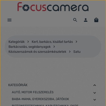
Ugrás a fő tartalomra
Kategóriák
Kert, barkács, kisállat tartás
Barkácsolás, segédanyagok
Kéziszerszámok és szerszámkészletek
Satu
KATEGÓRIÁK
AUTÓ, MOTOR FELSZERELÉS
BABA-MAMA, GYEREKSZOBA, JÁTÉKOK
BIZTONSÁGTECHNIKA, KAPUTECHNIKA, OKOS