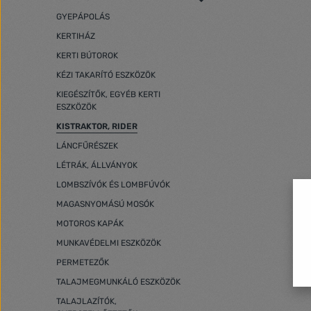
GYEPÁPOLÁS
KERTIHÁZ
KERTI BÚTOROK
KÉZI TAKARÍTÓ ESZKÖZÖK
KIEGÉSZÍTŐK, EGYÉB KERTI
ESZKÖZÖK
KISTRAKTOR, RIDER
LÁNCFŰRÉSZEK
LÉTRÁK, ÁLLVÁNYOK
LOMBSZÍVÓK ÉS LOMBFÚVÓK
MAGASNYOMÁSÚ MOSÓK
MOTOROS KAPÁK
MUNKAVÉDELMI ESZKÖZÖK
PERMETEZŐK
TALAJMEGMUNKÁLÓ ESZKÖZÖK
TALAJLAZÍTÓK,