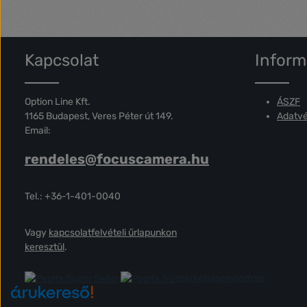
Kapcsolat
Inform
Option Line Kft.
ÁSZF
1165 Budapest, Veres Péter út 149.
Adatvé
Email:
rendeles@focuscamera.hu
Tel.: +36-1-401-0040
Vagy
kapcsolatfelvételi űrlapunkon
keresztül
.
marketplace partner