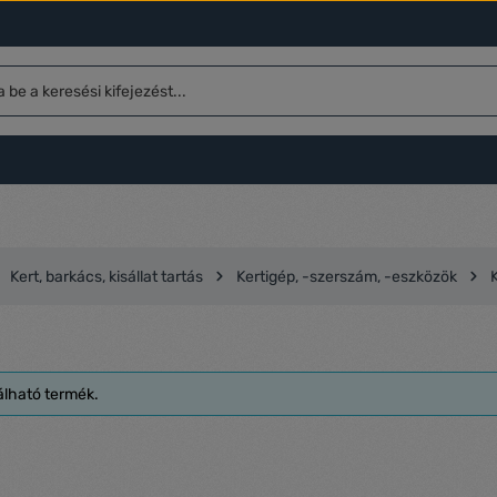
Kert, barkács, kisállat tartás
Kertigép, -szerszám, -eszközök
K
álható termék.