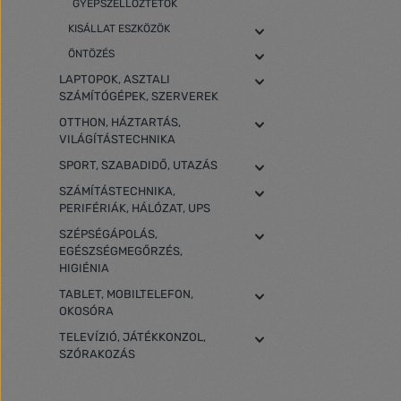
GYEPSZELLŐZTETŐK
KISÁLLAT ESZKÖZÖK
ÖNTÖZÉS
LAPTOPOK, ASZTALI
SZÁMÍTÓGÉPEK, SZERVEREK
OTTHON, HÁZTARTÁS,
VILÁGÍTÁSTECHNIKA
SPORT, SZABADIDŐ, UTAZÁS
SZÁMÍTÁSTECHNIKA,
PERIFÉRIÁK, HÁLÓZAT, UPS
SZÉPSÉGÁPOLÁS,
EGÉSZSÉGMEGŐRZÉS,
HIGIÉNIA
TABLET, MOBILTELEFON,
OKOSÓRA
TELEVÍZIÓ, JÁTÉKKONZOL,
SZÓRAKOZÁS