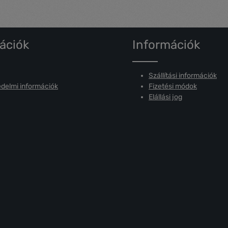
ációk
Információk
Szállítási információk
delmi információk
Fizetési módok
Elállási jog