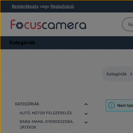
Bejelentkezés
vagy
Regisztráció
ás a fő tartalomra
Ugrás a kereséshez
Ugrás a fő navigációhoz
Kategóriák
Kategóriák
KATEGÓRIÁK
Nem tal
AUTÓ, MOTOR FELSZERELÉS
BABA-MAMA, GYEREKSZOBA,
JÁTÉKOK