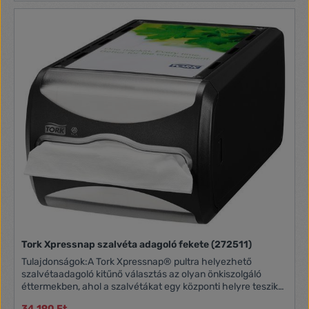
szalvétafogyasztás a hagyományos adagolórendszerekhez
képest. Sokoldalú kialakítás: a pulton lévő helytől függően
akár állítva, akár fektetve is kihelyezhető A személyre
szabható AD-A-Glance® panel hirdetőfelületként
használható a termékek népszerűsítéséhez és a vendégek
megnyeréséhez Tartós, könnyen tisztítható anyagokból
készült, ami csökkenti a karbantartás idejét és költségeit.
Színe: piros N4 rendszer Anyaga: műanyag Magasság: 145
mm Szélesség: 191 mm Mélység: 307 mm
Tork Xpressnap szalvéta adagoló fekete (272511)
Tulajdonságok:A Tork Xpressnap® pultra helyezhető
szalvétaadagoló kitűnő választás az olyan önkiszolgáló
éttermekben, ahol a szalvétákat egy központi helyre teszik
ki. A modern adagolóból egyszerre egy szalvétát lehet
34 190 Ft