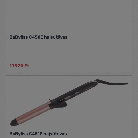
BaByliss C450E hajsütővas
11 920 Ft
BaByliss C451E hajsütővas