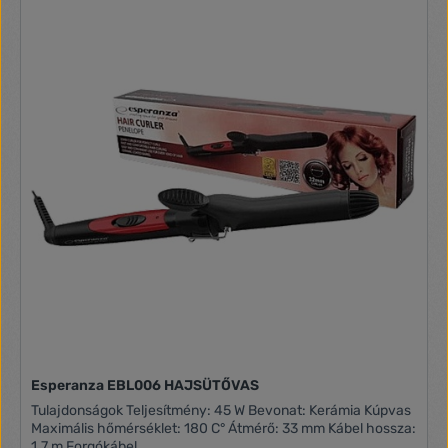
Esperanza EBL006 HAJSÜTŐVAS
Tulajdonságok Teljesítmény: 45 W Bevonat: Kerámia Kúpvas
Maximális hőmérséklet: 180 C° Átmérő: 33 mm Kábel hossza:
1.7 m Forgókábel