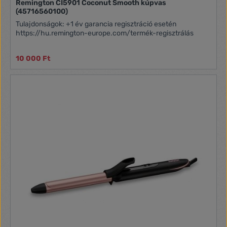
Remington CI5901 Coconut Smooth kúpvas
(45716560100)
Tulajdonságok: +1 év garancia regisztráció esetén
https://hu.remington-europe.com/termék-regisztrálás
10 000 Ft