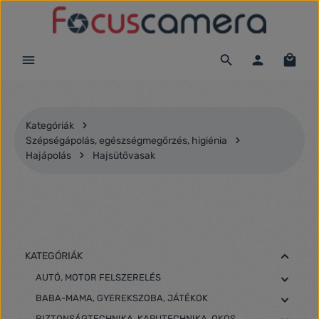
Ugrás a fő tartalomra
Kategóriák
Szépségápolás, egészségmegőrzés, higiénia
Hajápolás
Hajsütővasak
KATEGÓRIÁK
AUTÓ, MOTOR FELSZERELÉS
BABA-MAMA, GYEREKSZOBA, JÁTÉKOK
BIZTONSÁGTECHNIKA, KAPUTECHNIKA, OKOS