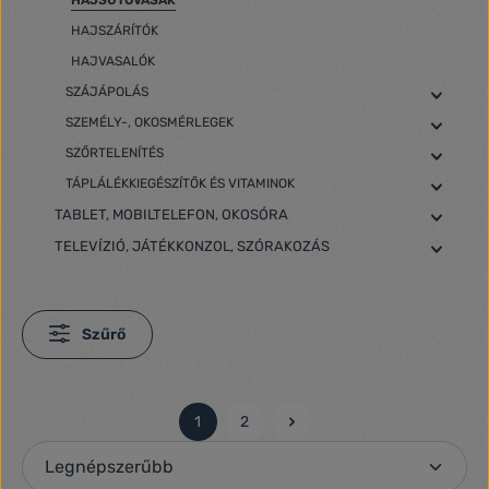
HAJSÜTŐVASAK
HAJSZÁRÍTÓK
HAJVASALÓK
SZÁJÁPOLÁS
SZEMÉLY-, OKOSMÉRLEGEK
SZŐRTELENÍTÉS
TÁPLÁLÉKKIEGÉSZÍTŐK ÉS VITAMINOK
TABLET, MOBILTELEFON, OKOSÓRA
TELEVÍZIÓ, JÁTÉKKONZOL, SZÓRAKOZÁS
Szűrő
1
2
Oldal
Oldal