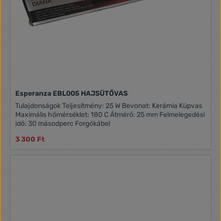
fokozat Hideg csúcs a könnyebb és biztonságosabb
használat érdekében Forgatható tápkábel Akasztógyűrű
Túlmelegedés elleni biztosíték Egyszerű kezelés és könnyű
karbantartás Praktikus forma és dizájn Utazási védő tok
Tápkábel hossza 1,8 m Akusztikus zajszint szintje 74 dB(A) re
1pW Termék méretei Tömeg: 0,81 kg Hosszúság: 11 cm
Magasság: 8,5 cm Szélesség: 37,5 cm
Esperanza EBL005 HAJSÜTŐVAS
Tulajdonságok Teljesítmény: 25 W Bevonat: Kerámia Kúpvas
Maximális hőmérséklet: 180 C Átmérő: 25 mm Felmelegedési
idő: 30 másodperc Forgókábel
3 300 Ft