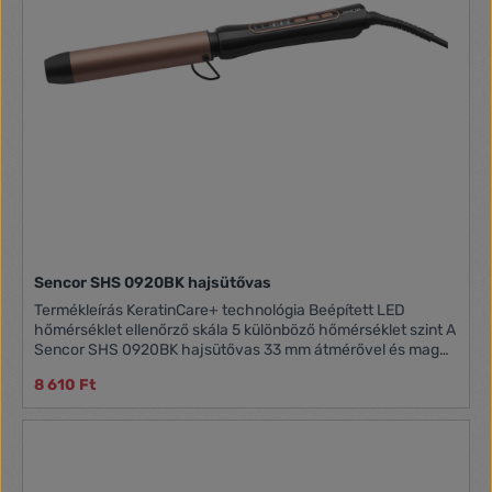
Sencor SHS 0920BK hajsütővas
Termékleírás KeratinCare+ technológia Beépített LED
hőmérséklet ellenőrző skála 5 különböző hőmérséklet szint A
Sencor SHS 0920BK hajsütővas 33 mm átmérővel és magas
színvonalú KeratinCare+ kerámia felülettel lett felszerelve.
8 610 Ft
Számos lehetőséget nyújt még a rövid hajú felhasználók
számára is. Készítsen loknikat, a szabályozható
teljesítménnyel könnyen személyre szabhatja
hajformázóját, így biztos lehet benne, hogy haja a
legnagyobb törődést kapja. Ön választhatja ki a hajának
megfelelő hőmérsékletet 140 és 220° között. Az aktuális