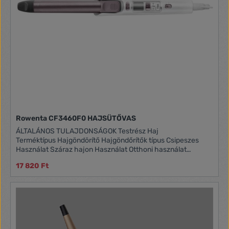
Rowenta CF3460F0 HAJSÜTŐVAS
ÁLTALÁNOS TULAJDONSÁGOK Testrész Haj
Terméktípus Hajgöndörítő Hajgöndőrítők típus Csipeszes
Használat Száraz hajon Használat Otthoni használat
Ajánlott Göndörítés Bevonat anyaga Kerámiai
17 820 Ft
Funkciók Kronométer LCD Szín Fehér TEHNIKAI
TULAJDONSÁGOK Maximum felmelegedési idő 45 s
Maximum hőmérséklet 200 C MÉRETEK Kábel hossza 1.8 m