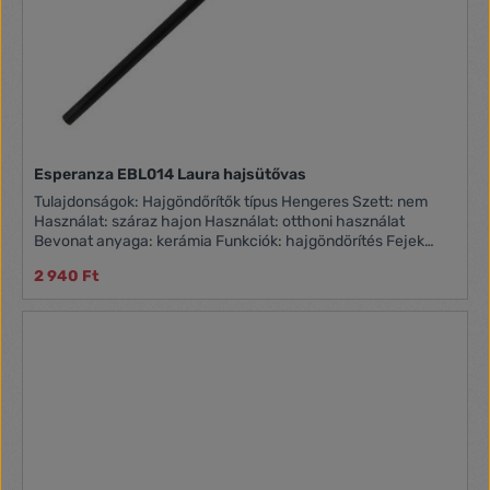
Esperanza EBL014 Laura hajsütővas
Tulajdonságok: Hajgöndőrítők típus Hengeres Szett: nem
Használat: száraz hajon Használat: otthoni használat
Bevonat anyaga: kerámia Funkciók: hajgöndörítés Fejek
száma: 1 Szín: fekete-lila Hőmérséklet fokozatok: 1 Maximum
2 940 Ft
hőmérséklet: 180 C Tápfeszültség: 230 V Teljesítmény: 25 W
Hosszúság: 370 mm Szélesség: 370 mm