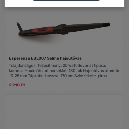
az alacsonyabb hőmérsékleten történő formázásra.
Ezenkívül olyan digitális hőmérséklet-szabályozóval
rendelkezik, amely 10 beállítást tesz lehetővé 130-210°C
között, így megtalálhatod a hajtípusodnak megfelelő
tökéletes hőfokot.
Esperanza EBL007 Salma hajsütővas
Tulajdonságok: Teljesítmény: 25 Watt Bevonat típusa:
kerámia Maximális hőmérséklet: 180 fok Hajsütővas átmérő:
13-25 mm Tápkábel hossza: 170 cm Szín: fekete-piros
2 910 Ft