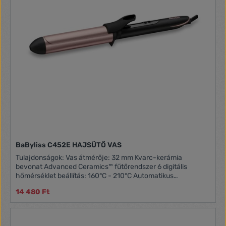
BaByliss C452E HAJSÜTŐ VAS
Tulajdonságok: Vas átmérője: 32 mm Kvarc-kerámia
bevonat Advanced Ceramics™ fűtőrendszer 6 digitális
hőmérséklet beállítás: 160°C - 210°C Automatikus
kikapcsolás 2,5 méteres forgóvezeték
14 480 Ft