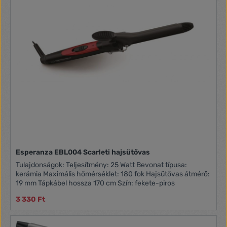
Esperanza EBL004 Scarleti hajsütővas
Tulajdonságok: Teljesítmény: 25 Watt Bevonat típusa:
kerámia Maximális hőmérséklet: 180 fok Hajsütővas átmérő:
19 mm Tápkábel hossza 170 cm Szín: fekete-piros
3 330 Ft