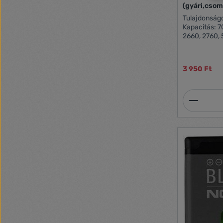
(gyári,csom
Tulajdonságok: Gyári, csomagolá
Kapacitás: 7
2660, 2760, 
7373, 7500 P
3 950 Ft
Termék