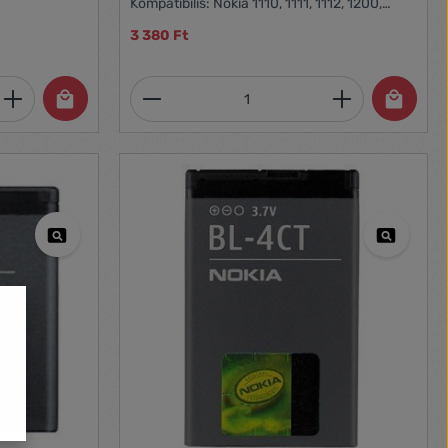
Kompatibilis: Nokia 1110, 1111, 1112, 1200,
1208, 1209, 1680c
3 380 Ft
et, vagy használja a gombokat a mennyi
 Adja meg a kívánt mennyiséget, vagy h
Termékmennyiség: Adja meg 