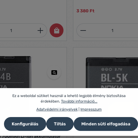
3 380 Ft
mennyiség: Adja meg a kívánt mennyiség
Termékmennyiség:
Ez a weboldal sütiket használ a lehető legjobb élmény biztosítása
érdekében.
További információ...
Adatvédelmi irányelvek
|
Impresszum
Konfigurálás
Tiltás
Minden süti elfogadása
B 700mAh Li-ion akkumulátor