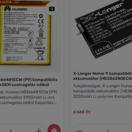
X-Longer Honor 9 kompatibil
akkumulátor (HB386280ECW
66481ECW (P9) kompatibilis
rOEM csomagolás nélkül
Tulajdonságok: X-Longer Honor 9
kompatibilis akkumulátor (HB
CW (P9)
3200mAh Li-polymer Kompatibil
 akkumulátor 2900mAh Li-ion,
9, Honor 9 Premium Edition, Ho
 csomagolás nélkül Kapacitás:
Edition Dual S Kapacitás: 320
chnológia: Li-ion Polymer
6 660 Ft
Technológia: Li-polymer
: Huawei P9
mennyiség: Adja meg a kívánt mennyiség
Termékmennyiség: