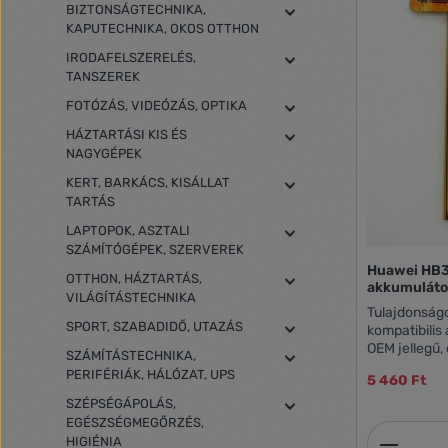
BIZTONSÁGTECHNIKA,
KAPUTECHNIKA, OKOS OTTHON
IRODAFELSZERELÉS,
TANSZEREK
FOTÓZÁS, VIDEÓZÁS, OPTIKA
HÁZTARTÁSI KIS ÉS
NAGYGÉPEK
KERT, BARKÁCS, KISÁLLAT
TARTÁS
LAPTOPOK, ASZTALI
SZÁMÍTÓGÉPEK, SZERVEREK
Huawei HB3
OTTHON, HÁZTARTÁS,
akkumuláto
VILÁGÍTÁSTECHNIKA
Tulajdonságok: Huawei HB366481E
SPORT, SZABADIDŐ, UTAZÁS
kompatibilis
OEM jellegű,
SZÁMÍTÁSTECHNIKA,
2900 mAh Te
PERIFÉRIÁK, HÁLÓZAT, UPS
5 460 Ft
Kompatibilis
SZÉPSÉGÁPOLÁS,
EGÉSZSÉGMEGŐRZÉS,
Termék
HIGIÉNIA