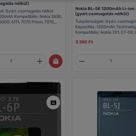
agolás nélkül)
Nokia BL-5K 1200mAh Li-ion
s nélkül
(gyári,csomagolás nélkül)
00mAh Kompatibilis: Nokia 2630,
Tulajdonságok: Gyári, csomagolás nélkül
5000, 6111, 7070 Prism, 7370,
Kapacitás: 1200mAh Technológi
rism, N76 Technológia: Li-ion
Kompatibilis: Nokia 701, C7-00,
N85 ,N86, 8MP, X7-00.
3 380 Ft
mennyiség: Adja meg a kívánt mennyiség
Termékmennyiség: