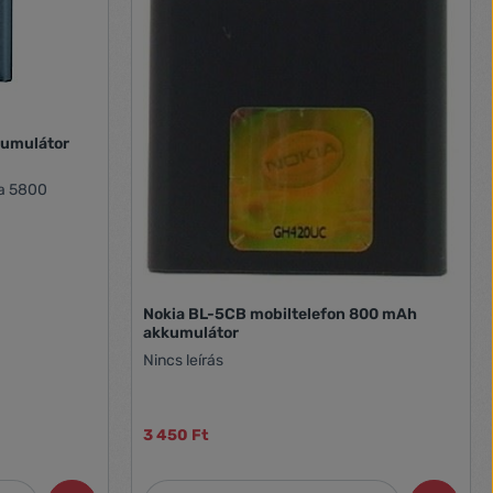
kumulátor
ia 5800
Nokia BL-5CB mobiltelefon 800 mAh
akkumulátor
Nincs leírás
3 450 Ft