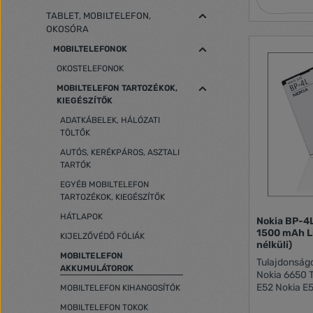
TABLET, MOBILTELEFON,
OKOSÓRA
MOBILTELEFONOK
OKOSTELEFONOK
MOBILTELEFON TARTOZÉKOK,
KIEGÉSZÍTŐK
ADATKÁBELEK, HÁLÓZATI
TÖLTŐK
AUTÓS, KERÉKPÁROS, ASZTALI
TARTÓK
EGYÉB MOBILTELEFON
TARTOZÉKOK, KIEGÉSZÍTŐK
HÁTLAPOK
Nokia BP-4L
1500 mAh Li
KIJELZŐVÉDŐ FÓLIÁK
nélküli)
MOBILTELEFON
Tulajdonságo
AKKUMULÁTOROK
Nokia 6650 T
E52 Nokia E5
MOBILTELEFON KIHANGOSÍTÓK
E63 Nokia E7
MOBILTELEFON TOKOK