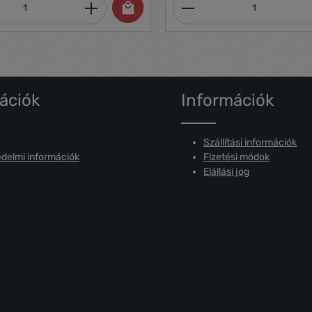
mennyiség: Adja meg a kívánt mennyiség
Termékmennyiség:
ációk
Információk
Szállítási információk
delmi információk
Fizetési módok
Elállási jog