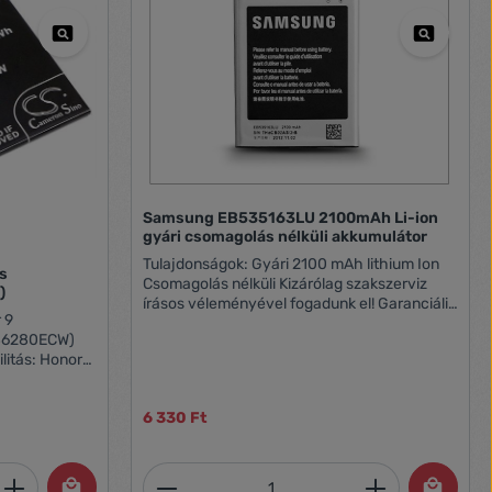
Samsung EB535163LU 2100mAh Li-ion
gyári csomagolás nélküli akkumulátor
Tulajdonságok: Gyári 2100 mAh lithium Ion
is
Csomagolás nélküli Kizárólag szakszerviz
)
írásos véleményével fogadunk el! Garanciális
reklamációt csak a beszerelést végző
386280ECW)
szakszerviz írásos véleményével fogadunk
itás: Honor
el! Kompatibilitás:Samsung GT-I9080 Galaxy
nor 9 Premium
Grand/Samsung GT-I9082 Galaxy Grand
0 mAh
Duos
6 330 Ft
et, vagy használja a gombokat a mennyi
 Adja meg a kívánt mennyiséget, vagy h
Termékmennyiség: Adja meg 