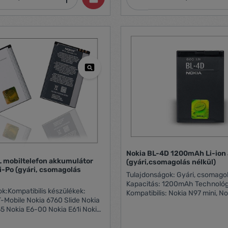
Nokia BL-4D 1200mAh Li-ion
 mobiltelefon akkumulátor
(gyári,csomagolás nélkül)
-Po (gyári, csomagolás
Tulajdonságok: Gyári, csomagolás nélkül
Kapacitás: 1200mAh Technológi
k:Kompatibilis készülékek:
Kompatibilis: Nokia N97 mini, N
-Mobile Nokia 6760 Slide Nokia
Nokia E7-00, Nokia N8
5 Nokia E6-00 Nokia E61i Nokia
1 Nokia E72 Nokia E90 Nokia N97