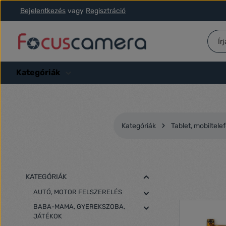
Bejelentkezés
vagy
Regisztráció
ás a fő tartalomra
Ugrás a kereséshez
Ugrás a fő navigációhoz
Kategóriák
Kategóriák
Tablet, mobiltele
KATEGÓRIÁK
AUTÓ, MOTOR FELSZERELÉS
BABA-MAMA, GYEREKSZOBA,
JÁTÉKOK