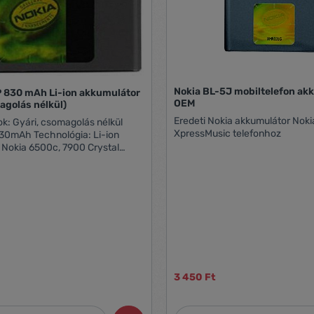
Nokia BL-5J mobiltelefon ak
P 830 mAh Li-ion akkumulátor
OEM
agolás nélkül)
Eredeti Nokia akkumulátor Nok
s nélkül
XpressMusic telefonhoz
830mAh Technológia: Li-ion
: Nokia 6500c, 7900 Crystal
Prism.
3 450 Ft