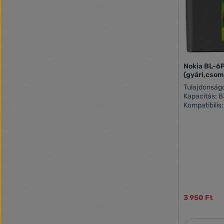
Nokia BL-6
(gyári,csom
Tulajdonságok: Gyári, csomagolá
Kapacitás: 
Kompatibilis
Prism, 7900 
3 950 Ft