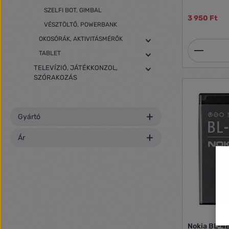
SZELFI BOT, GIMBAL
3 950 Ft
VÉSZTÖLTŐ, POWERBANK
OKOSÓRÁK, AKTIVITÁSMÉRŐK
Termék
TABLET
TELEVÍZIÓ, JÁTÉKKONZOL,
SZÓRAKOZÁS
Gyártó
Ár
Nokia BL-4