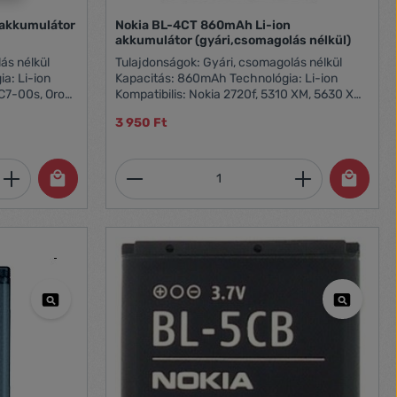
 akkumulátor
Nokia BL-4CT 860mAh Li-ion
akkumulátor (gyári,csomagolás nélkül)
Tulajdonságok: Gyári, csomagolás nélkül
a: Li-ion
Kapacitás: 860mAh Technológia: Li-ion
 C7-00s, Oro
Kompatibilis: Nokia 2720f, 5310 XM, 5630 XM,
6600f, 6700s, 7210 Supernova, 7230, 7310
3 950 Ft
Supernova, X3
et, vagy használja a gombokat a mennyi
 Adja meg a kívánt mennyiséget, vagy h
Termékmennyiség: Adja meg 