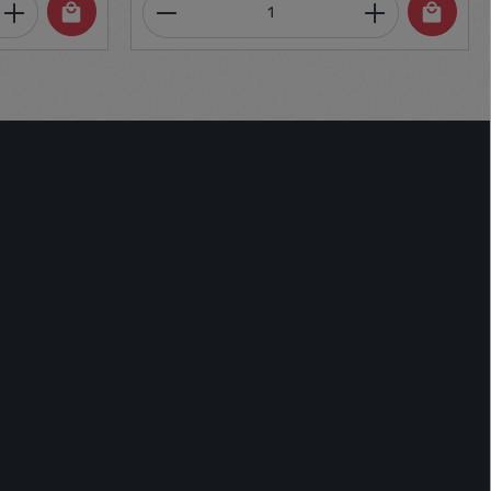
et, vagy használja a gombokat a mennyi
 Adja meg a kívánt mennyiséget, vagy h
Termékmennyiség: Adja meg 