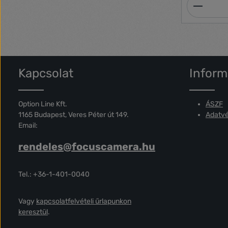
Termék
Kapcsolat
Inform
Option Line Kft.
ÁSZF
1165 Budapest, Veres Péter út 149.
Adatvé
Email:
rendeles@focuscamera.hu
Tel.: +36-1-401-0040
Vagy
kapcsolatfelvételi űrlapunkon
keresztül
.