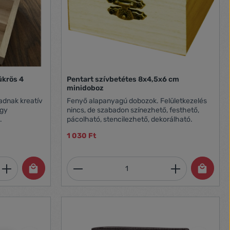
ükrös 4
Pentart szívbetétes 8x4,5x6 cm
minidoboz
adnak kreatív
Fenyő alapanyagú dobozok. Felületkezelés
agy
nincs, de szabadon színezhető, festhető,
.
pácolható, stencilezhető, dekorálható.
1 030 Ft
et, vagy használja a gombokat a mennyi
 Adja meg a kívánt mennyiséget, vagy h
Termékmennyiség: Adja meg 