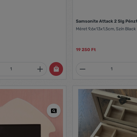
Samsonite Attack 2 Slg Pénz
Méret 9,6x13x1,5cm, Szín Black
19 250 Ft
mennyiség: Adja meg a kívánt mennyiség
Termékmennyiség: