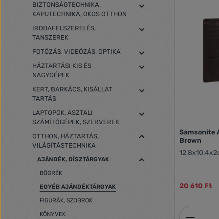
BIZTONSÁGTECHNIKA,
KAPUTECHNIKA, OKOS OTTHON
IRODAFELSZERELÉS,
TANSZEREK
FOTÓZÁS, VIDEÓZÁS, OPTIKA
HÁZTARTÁSI KIS ÉS
NAGYGÉPEK
KERT, BARKÁCS, KISÁLLAT
TARTÁS
LAPTOPOK, ASZTALI
SZÁMÍTÓGÉPEK, SZERVEREK
Samsonite A
OTTHON, HÁZTARTÁS,
Brown
VILÁGÍTÁSTECHNIKA
12,8x10,4x2
AJÁNDÉK, DÍSZTÁRGYAK
BÖGRÉK
20 610 Ft
EGYÉB AJÁNDÉKTÁRGYAK
FIGURÁK, SZOBROK
Termék
KÖNYVEK