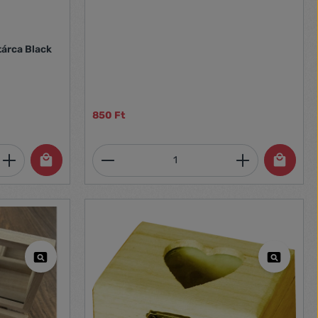
tárca Black
850 Ft
et, vagy használja a gombokat a mennyi
 Adja meg a kívánt mennyiséget, vagy h
Termékmennyiség: Adja meg 