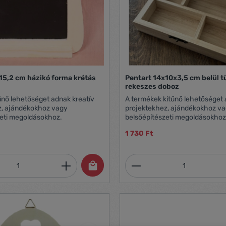
15,2 cm házikó forma krétás
Pentart 14x10x3,5 cm belül t
rekeszes doboz
űnő lehetőséget adnak kreatív
A termékek kitűnő lehetőséget 
z, ajándékokhoz vagy
projektekhez, ajándékokhoz v
zeti megoldásokhoz.
belsőépítészeti megoldásokhoz
1 730 Ft
mennyiség: Adja meg a kívánt mennyiség
Termékmennyiség: