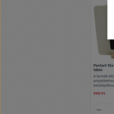
Pentart 15x
tábla
A termék kit
projektekhe
belsőépítés
990 Ft
Termék