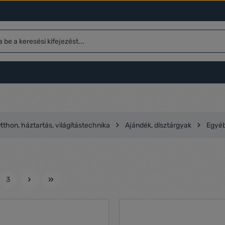
tthon, háztartás, világítástechnika
Ajándék, dísztárgyak
Egyéb
3
l
Oldal