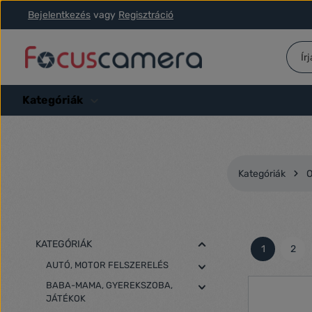
Bejelentkezés
vagy
Regisztráció
ás a fő tartalomra
Ugrás a kereséshez
Ugrás a fő navigációhoz
Kategóriák
Kategóriák
O
KATEGÓRIÁK
1
2
Oldal
Olda
AUTÓ, MOTOR FELSZERELÉS
BABA-MAMA, GYEREKSZOBA,
JÁTÉKOK