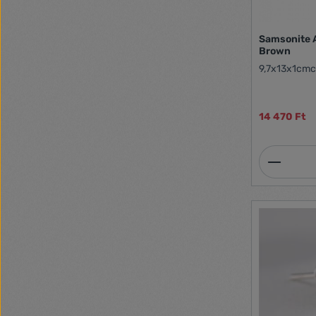
Samsonite A
Brown
9,7x13x1cm
14 470 Ft
Termék