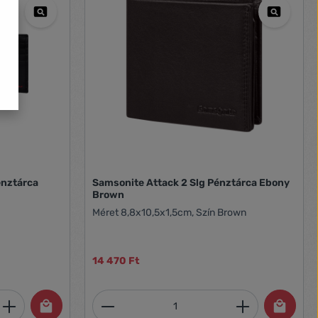
Samsonite Attack 2 Slg Pénztárca Ebony
Brown
Méret 8,8x10,5x1,5cm, Szín Brown
14 470 Ft
et, vagy használja a gombokat a mennyi
 Adja meg a kívánt mennyiséget, vagy h
Termékmennyiség: Adja meg 