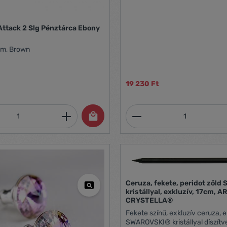
ttack 2 Slg Pénztárca Ebony
cm, Brown
19 230 Ft
mennyiség: Adja meg a kívánt mennyiség
Termékmennyiség:
Ceruza, fekete, peridot zöl
kristállyal, exkluzív, 17cm, A
CRYSTELLA®
Fekete színű, exkluzív ceruza, e
SWAROVSKI® kristállyal díszítve