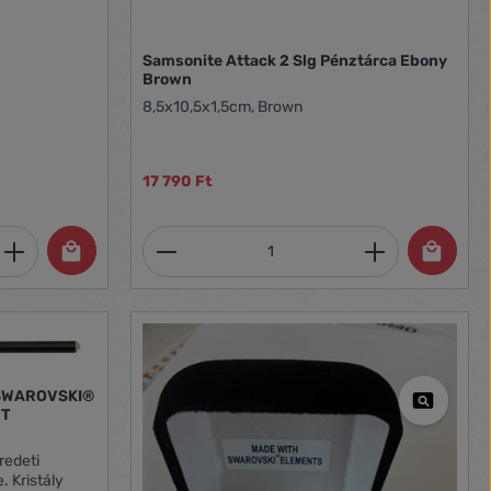
Samsonite Attack 2 Slg Pénztárca Ebony
Brown
8,5x10,5x1,5cm, Brown
17 790 Ft
et, vagy használja a gombokat a mennyi
 Adja meg a kívánt mennyiséget, vagy h
Termékmennyiség: Adja meg 
d SWAROVSKI®
RT
redeti
. Kristály