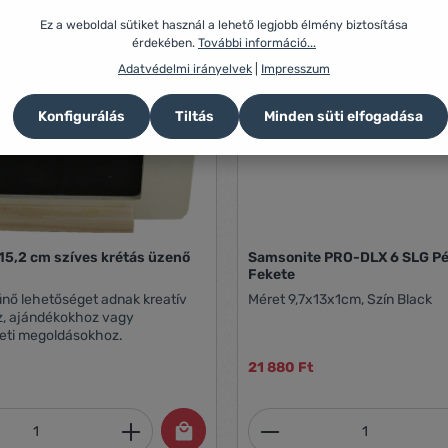
Ez a weboldal sütiket használ a lehető legjobb élmény biztosítása
érdekében.
További információ...
Adatvédelmi irányelvek
|
Impresszum
Konfigurálás
Tiltás
Minden süti elfogadása
15,2 cm szíves krétás üzenő
Samsonite PRO-DLX 6 SLG Pénztárca
Fekete
űnő lehetőséget adnak kreatív
Méret 9,7x13x1cm, Szín Black
z, ajándékokhoz vagy
zeti megoldásokhoz.
21 880 Ft
mennyiség: Adja meg a kívánt mennyiség
Termékmennyiség: