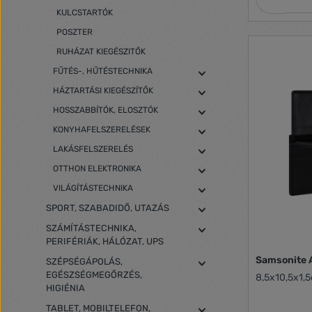
KULCSTARTÓK
POSZTER
RUHÁZAT KIEGÉSZITŐK
FŰTÉS-, HŰTÉSTECHNIKA
HÁZTARTÁSI KIEGÉSZÍTŐK
HOSSZABBÍTÓK, ELOSZTÓK
KONYHAFELSZERELÉSEK
LAKÁSFELSZERELÉS
OTTHON ELEKTRONIKA
VILÁGÍTÁSTECHNIKA
SPORT, SZABADIDŐ, UTAZÁS
SZÁMÍTÁSTECHNIKA,
PERIFÉRIÁK, HÁLÓZAT, UPS
Samsonite A
SZÉPSÉGÁPOLÁS,
EGÉSZSÉGMEGŐRZÉS,
8,5x10,5x1,5
HIGIÉNIA
TABLET, MOBILTELEFON,