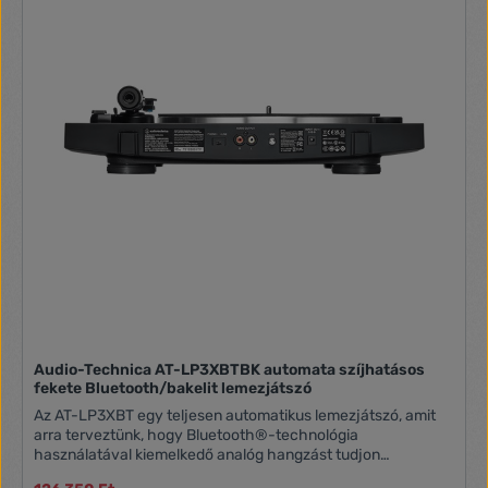
Audio-Technica AT-LP3XBTBK automata szíjhatásos
fekete Bluetooth/bakelit lemezjátszó
Az AT-LP3XBT egy teljesen automatikus lemezjátszó, amit
arra terveztünk, hogy Bluetooth®-technológia
használatával kiemelkedő analóg hangzást tudjon
biztosítani. A Bluetooth® lemezjátszó elhozza az analóg