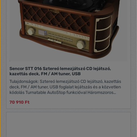
Sencor STT 016 Sztereó lemezjátszó CD lejátszó,
kazettás deck, FM / AM tuner, USB
Tulajdonságok: Sztereó lemezjátszó CD lejátszó, kazettás
deck, FM / AM tuner, USB foglalat lejátszás és a közvetlen
kódolás Turnatable AutoStop funkcióval Háromszoros
sebesség 33/45/78 RPM CD / MP3 lejátszó magnó deck FM
70 910 Ft
/ AM tuner kézi keresése USB Közvetlen kódolás USB LP
lemez, CD, FM / AM tuner MP3 / WMA kompatibilis
Fejhallgató-csatlakozó, RCA Aux In Beépített sztereó
hangszórók (2x 3W RMS) Tartozékok: távirányító, használati
utasítás Fogyasztás: 19W Méretek: 340x500x210mm
Tömeg: 7.8kg