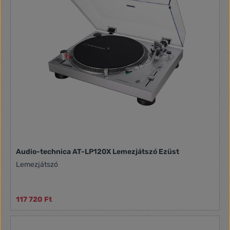
mechanizmus Lejátszási sebesség: 33,3, 45, 78
fordulat/perc USB és SD-kártyaolvasó
Audio-technica AT-LP120X Lemezjátszó Ezüst
Lemezjátszó
117 720 Ft