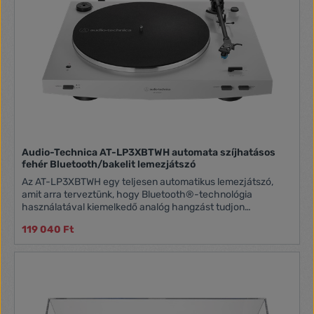
Audio-Technica AT-LP3XBTWH automata szíjhatásos
fehér Bluetooth/bakelit lemezjátszó
Az AT-LP3XBTWH egy teljesen automatikus lemezjátszó,
amit arra terveztünk, hogy Bluetooth®-technológia
használatával kiemelkedő analóg hangzást tudjon
biztosítani. A Bluetooth® lemezjátszó elhozza az analóg
119 040 Ft
hangzás tisztaságát és melegségét a digitális generációk
számára: a vinil lemezek összes előnyét megtartva hozza el
a fejlett csatlakoztathatóság kényelmét. Élvezze ki, hogy
egy gombnyomással csatlakoztathatja legújabb Bluetooth®
hangszóróját vagy fejhallgatóját - az analóg hangzás
élménye itt kezdődik. Az Audio-Technica LP3XBT
lemezjátszója, 60 év hi-fi tervezését ötvözi a legújabb