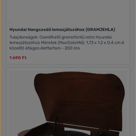
Hyundai Hangszedő lemezjátszóhoz (GRAMJEHLA)
Tulajdonságok: Cserélhető gramofontű retro Hyundai
lemezjátszóhoz Méretek (MaxSzéxMé): 1,73 x 1,2 x 0,4 cm A
közelítő átlagos élettartam - 200 óra
1 690 Ft