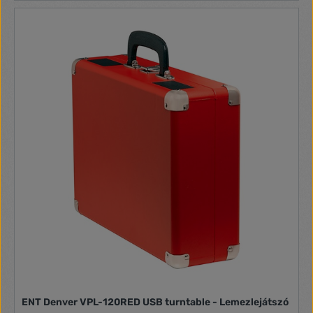
Lejátszás, Gramofonlemez Típusnév: USB lemezjátszó
ENT Denver VPL-120RED USB turntable - Lemezlejátszó