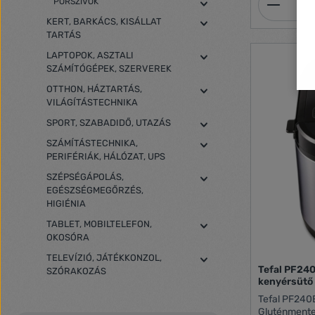
Termék
PORSZÍVÓK
érdekében L
KERT, BARKÁCS, KISÁLLAT
funkcionali
TARTÁS
LAPTOPOK, ASZTALI
SZÁMÍTÓGÉPEK, SZERVEREK
OTTHON, HÁZTARTÁS,
VILÁGÍTÁSTECHNIKA
SPORT, SZABADIDŐ, UTAZÁS
SZÁMÍTÁSTECHNIKA,
PERIFÉRIÁK, HÁLÓZAT, UPS
SZÉPSÉGÁPOLÁS,
EGÉSZSÉGMEGŐRZÉS,
HIGIÉNIA
TABLET, MOBILTELEFON,
OKOSÓRA
TELEVÍZIÓ, JÁTÉKKONZOL,
Tefal PF240
SZÓRAKOZÁS
kenyérsütő
Tefal PF240
Gluténmente