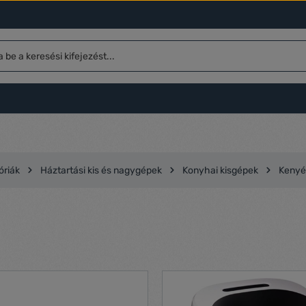
óriák
Háztartási kis és nagygépek
Konyhai kisgépek
Kenyé