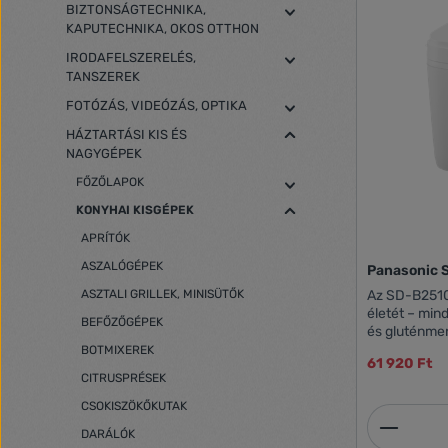
BIZTONSÁGTECHNIKA,
KAPUTECHNIKA, OKOS OTTHON
IRODAFELSZERELÉS,
TANSZEREK
FOTÓZÁS, VIDEÓZÁS, OPTIKA
HÁZTARTÁSI KIS ÉS
NAGYGÉPEK
FŐZŐLAPOK
KONYHAI KISGÉPEK
APRÍTÓK
ASZALÓGÉPEK
Panasonic
ASZTALI GRILLEK, MINISÜTŐK
Az SD-B2510
életét – min
BEFŐZŐGÉPEK
és gluténmen
sok program 
BOTMIXEREK
61 920 Ft
könnyebbség
CITRUSPRÉSEK
frissen sült kenyér. Automat
21 program: t
CSOKISZÖKŐKUTAK
Termék
lekvár, pizzatészta s
DARÁLÓK
program: ken