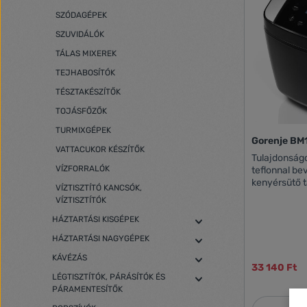
hozzávalókat
SZÓDAGÉPEK
időzítőt ? ak
vagy extra na
SZUVIDÁLÓK
különféle bar
TÁLAS MIXEREK
TEJHABOSÍTÓK
TÉSZTAKÉSZÍTŐK
TOJÁSFŐZŐK
TURMIXGÉPEK
Gorenje BM
VATTACUKOR KÉSZÍTŐK
Tulajdonságok: Kiemelkedő mi
VÍZFORRALÓK
teflonnal be
kenyérsütő t
VÍZTISZTÍTÓ KANCSÓK,
mennyiség: 
VÍZTISZTÍTÓK
Kenyér méret
lehetőség: 9
HÁZTARTÁSI KISGÉPEK
sütési folya
HÁZTARTÁSI NAGYGÉPEK
rögzített pr
program Han
KÁVÉZÁS
33 140 Ft
Sütés újrak
LÉGTISZTÍTÓK, PÁRÁSÍTÓK ÉS
ON/OFF gombb
PÁRAMENTESÍTŐK
LCD kijelző 
Gyorsprogra