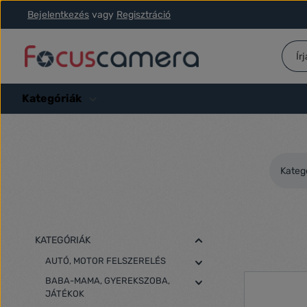
Bejelentkezés
vagy
Regisztráció
ás a fő tartalomra
Ugrás a kereséshez
Ugrás a fő navigációhoz
Kategóriák
Kateg
KATEGÓRIÁK
AUTÓ, MOTOR FELSZERELÉS
BABA-MAMA, GYEREKSZOBA,
JÁTÉKOK