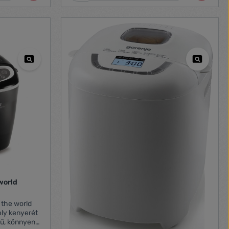
áramszünet esetén Késleltetett indítás
es kiőrlésű
Pirítási szint beállítás Kék működés kijelző
ér,
Automatikus tésztakészítés Gyorsprogram -
m :
a gyors eredmények érdekében Lekvár
ikai
programmal bővített funcionalitás Joghurt
program Gluténmentes kenyér program
Mérőkehely Extra mérőkanál Gumilábak a
Késleltetett indítás: Igen Szín: Fehér
nagyobb fokú stabilitásért Automatikus
kikapcsolás a biztonságos működésért
Teljesítmény: 850 W Csatlakozókábel
hossza: 0 m Méretek (SZx M x M): 41 × 30,7 ×
26,8 cm Csomagolási méretek: 41,3 × 31 ×
27,1 cm Nettó súly: 7,2 kg Bruttó súly: 7,7 kg
Csatlakoztatási teljesítmény: 850 w
world
 the world
ely kenyerét
tű, könnyen