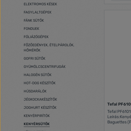
Kenyértésztaprogramo
ELEKTROMOS KÉSEK
érzékelő és 13 ór
FAGYLALTGÉPEK
minőség A P
kenyérsütőg
FÁNK SÜTŐK
jut, amely t
FONDUEK
tökélyén ala
tervezőinek 
FÓLIÁZÓGÉPEK
és a legkülön
funkciók eg
FŐZŐEDÉNYEK, ÉTELPÁROLÓK,
produkál ? m
HŐMÉRŐK
Nagy különbs
GOFRI SÜTŐK
legjobb min
hőmérséklet 
GYÜMÖLCSCENTRIFUGÁK
az B2510 ken
HALOGÉN SÜTŐK
érzékelővel á
hőmérséklete
HOT-DOG KÉSZÍTŐK
programot. 
HÚSDARÁLÓK
viszonyoktól 
Kézműves stí
JÉGKOCKAKÉSZÍTŐK
otthoni kony
Tefal PF6
JOGHURT KÉSZÍTŐK
titok a Pana
Tefal PF610
rejlik, amel
KENYÉRPIRÍTÓK
Leírás:Keny
dagasztási e
Baguettes (
dagasztólap
KENYÉRSÜTŐK
és kisebb ke
elhelyezett b