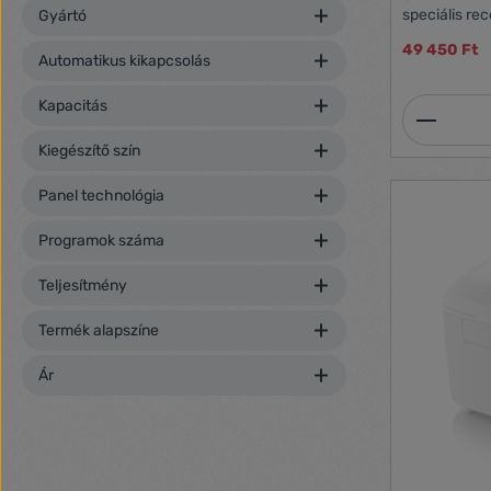
speciális re
Gyártó
további leh
49 450 Ft
automata pro
Automatikus kikapcsolás
vezérlőpanel
beállítás (5
Kapacitás
Termék
Rozsdamente
indítás: akár
Kiegészítő szín
óra20 autom
Panel technológia
Programok száma
Teljesítmény
Termék alapszíne
Ár