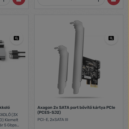
kkoló
Axagon 2x SATA port bővítő kártya PCIe
(PCES-SJ2)
KKOLÓ (3X
PCI-E, 2xSATA III
elt