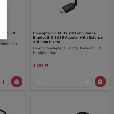
Conceptronic ABBY07B Long Range
Bluetooth 5.1 USB Adapter with External
Antenna fekete
etooth: 5.1,
Bluetooth adapter, USB 2.0, Bluetooth: 5.1,
Hatótáv: 100m
4 500 Ft
et, vagy használja a gombokat a mennyi
 Adja meg a kívánt mennyiséget, vagy h
Termékmennyiség: Adja meg 