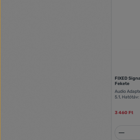
FIXED Signa
Fekete
Audio Adapte
5.1, Hatótáv
3 460 Ft
Termék