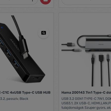
E-C1C 4xUSB Type-C USB HUB
Hama 200143 7in1 Type-C do
3.2, passzív, Black
USB 3.2 GEN1 TYPE-C 7IN1, DO
USB3.1, 2X USB-C, HDMI,LAN,PD) Kiem
tulajdonságok Szuper gyors, akár 5 Gbps