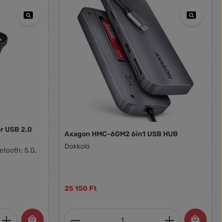
er USB 2.0
Axagon HMC-6GM2 6in1 USB HUB
Dokkoló
etooth: 5.0,
25 150 Ft
et, vagy használja a gombokat a mennyi
 Adja meg a kívánt mennyiséget, vagy h
Termékmennyiség: Adja meg 