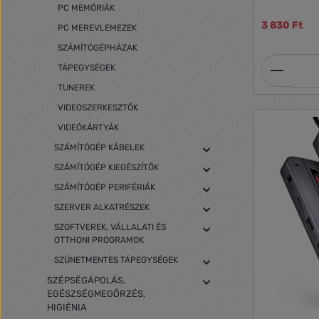
PC MEMÓRIÁK
3 830 Ft
PC MEREVLEMEZEK
SZÁMÍTÓGÉPHÁZAK
Termék
TÁPEGYSÉGEK
TUNEREK
VIDEOSZERKESZTŐK
VIDEÓKÁRTYÁK
SZÁMÍTÓGÉP KÁBELEK
SZÁMÍTÓGÉP KIEGÉSZÍTŐK
SZÁMÍTÓGÉP PERIFÉRIÁK
SZERVER ALKATRÉSZEK
SZOFTVEREK, VÁLLALATI ÉS
OTTHONI PROGRAMOK
SZÜNETMENTES TÁPEGYSÉGEK
SZÉPSÉGÁPOLÁS,
EGÉSZSÉGMEGŐRZÉS,
HIGIÉNIA