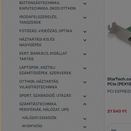
BIZTONSÁGTECHNIKA,
KAPUTECHNIKA, OKOS OTTHON
IRODAFELSZERELÉS,
TANSZEREK
FOTÓZÁS, VIDEÓZÁS, OPTIKA
HÁZTARTÁSI KIS ÉS
NAGYGÉPEK
KERT, BARKÁCS, KISÁLLAT
TARTÁS
LAPTOPOK, ASZTALI
SZÁMÍTÓGÉPEK, SZERVEREK
StarTech.co
OTTHON, HÁZTARTÁS,
PCIe (PEX1
VILÁGÍTÁSTECHNIKA
PCI EXPRES
SPORT, SZABADIDŐ, UTAZÁS
SZÁMÍTÁSTECHNIKA,
PERIFÉRIÁK, HÁLÓZAT, UPS
21 540 Ft
HÁLÓZATI ESZKÖZÖK
NYOMTATÁS
Termék