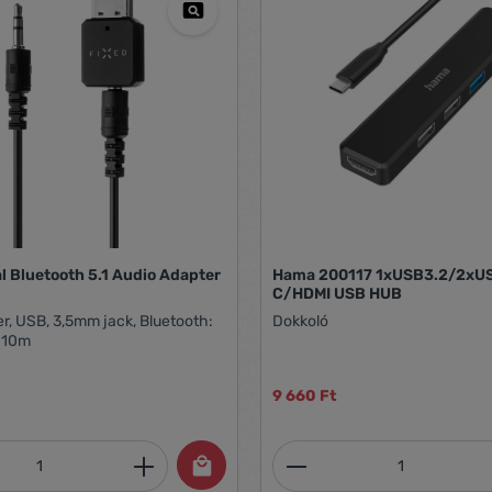
l Bluetooth 5.1 Audio Adapter
Hama 200117 1xUSB3.2/2xU
C/HDMI USB HUB
r, USB, 3,5mm jack, Bluetooth:
Dokkoló
: 10m
9 660 Ft
mennyiség: Adja meg a kívánt mennyiség
Termékmennyiség: