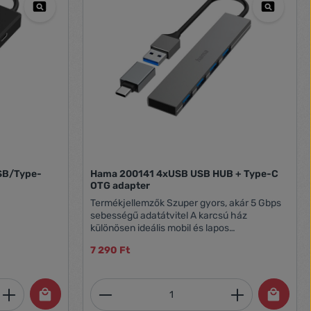
SB/Type-
Hama 200141 4xUSB USB HUB + Type-C
OTG adapter
Termékjellemzők Szuper gyors, akár 5 Gbps
sebességű adatátvitel A karcsú ház
különösen ideális mobil és lapos
készülékekhez, vagy ha a hely szűkös. Kiváló
7 290 Ft
minőségű és masszív alumínium ház igényes
kivitelben. A nagy aljzattávolság lehetővé
teszi a széles dugók problémamentes
et, vagy használja a gombokat a mennyi
 Adja meg a kívánt mennyiséget, vagy h
Termékmennyiség: Adja meg 
csatlakoztatását is. A rugalmas anyagok
optimális csomóvédelmet garantálnak és