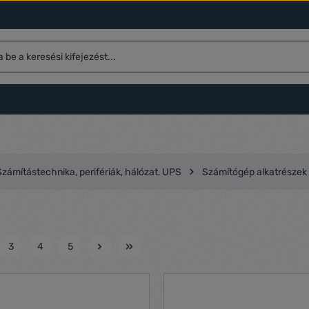
Számítástechnika, perifériák, hálózat, UPS
Számítógép alkatrészek
3
4
5
l
Oldal
Oldal
Oldal