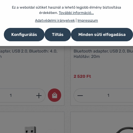
Ez a weboldal sütiket használ a lehető legjobb élmény biztosítása
érdekében.
További információ...
Adatvédelmi irányelvek
|
Impresszum
Konfigurálás
Tiltás
Minden süti elfogadása
 Bluetooth 4.0 USB Adapter
Conceptronic ABBY06B Bluetooth 5.0
USB Adapter fekete
apter, USB 2.0, Bluetooth: 4.0,
Bluetooth adapter, USB 2.0, Blu
m
Hatótáv: 20m
2 520 Ft
mennyiség: Adja meg a kívánt mennyiség
Termékmennyiség: