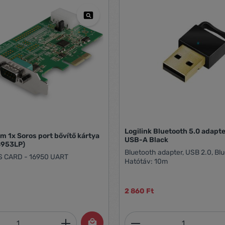
Logilink Bluetooth 5.0 adapt
m 1x Soros port bővítő kártya
USB-A Black
S953LP)
Bluetooth adapter, USB 2.0, Blu
S CARD - 16950 UART
Hatótáv: 10m
2 860 Ft
mennyiség: Adja meg a kívánt mennyiség
Termékmennyiség: