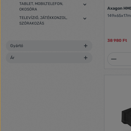
TABLET, MOBILTELEFON,
Axagon HM
OKOSÓRA
149x65x17m
TELEVÍZIÓ, JÁTÉKKONZOL,
SZÓRAKOZÁS
38 980 Ft
Gyártó
Termék
Ár