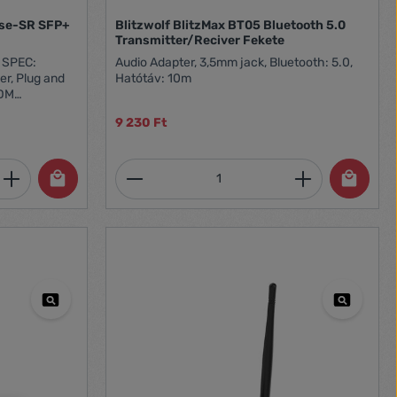
öznek
Delivery (USB
se-SR SFP+
Blitzwolf BlitzMax BT05 Bluetooth 5.0
ciót A
Transmitter/Reciver Fekete
ztüli
 SPEC:
Audio Adapter, 3,5mm jack, Bluetooth: 5.0,
mogatnia kell
r, Plug and
Hatótáv: 10m
t vagy a
DDM
to 30 m
9 230 Ft
et, vagy használja a gombokat a mennyi
 Adja meg a kívánt mennyiséget, vagy h
Termékmennyiség: Adja meg 