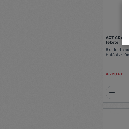
ACT AC6030
fekete
Bluetooth ad
Hatótáv: 10
4 720 Ft
Termék