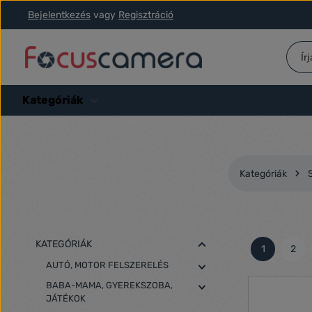
Bejelentkezés
vagy
Regisztráció
ás a fő tartalomra
Ugrás a kereséshez
Ugrás a fő navigációhoz
Kategóriák
Kategóriák
KATEGÓRIÁK
1
2
Oldal
Olda
AUTÓ, MOTOR FELSZERELÉS
BABA-MAMA, GYEREKSZOBA,
JÁTÉKOK