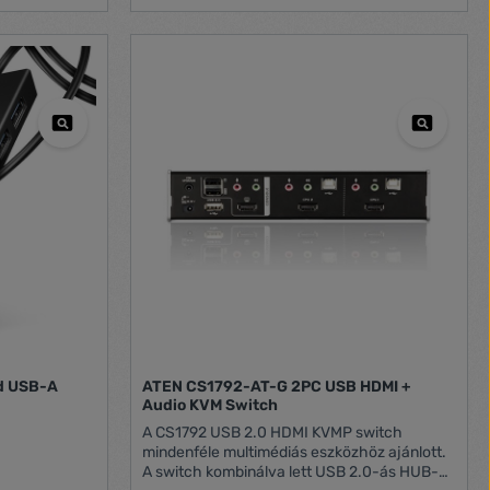
megakadályozzák a kábeltörést. Kompatibilis
a Thunderbolt 3/4-gyel (villám szimbólum)
Operációs rendszer: Windows 11/10/8/7 és
Mac OS 10.8-tól kezdődően.
d USB-A
ATEN CS1792-AT-G 2PC USB HDMI +
Audio KVM Switch
A CS1792 USB 2.0 HDMI KVMP switch
mindenféle multimédiás eszközhöz ajánlott.
A switch kombinálva lett USB 2.0-ás HUB-