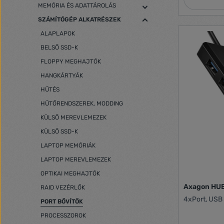
MEMÓRIA ÉS ADATTÁROLÁS
SZÁMÍTÓGÉP ALKATRÉSZEK
ALAPLAPOK
BELSŐ SSD-K
FLOPPY MEGHAJTÓK
HANGKÁRTYÁK
HŰTÉS
HŰTŐRENDSZEREK, MODDING
KÜLSŐ MEREVLEMEZEK
KÜLSŐ SSD-K
LAPTOP MEMÓRIÁK
LAPTOP MEREVLEMEZEK
OPTIKAI MEGHAJTÓK
Axagon HU
RAID VEZÉRLŐK
4xPort, USB 
PORT BŐVÍTŐK
PROCESSZOROK