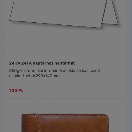
24HA 24TA naptárhoz naptárhát
850g-os fehér karton, mindkét oldalán kasírozott
alapkartonból 290x140mm
700 Ft