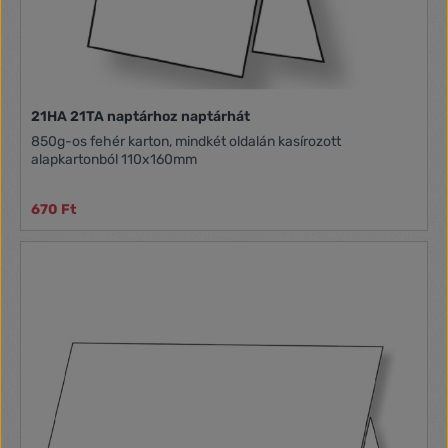
21HA 21TA naptárhoz naptárhát
850g-os fehér karton, mindkét oldalán kasírozott
alapkartonból 110x160mm
670 Ft