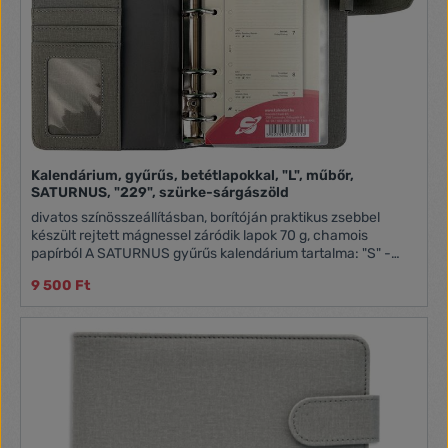
Kalendárium, gyűrűs, betétlapokkal, "L", műbőr,
SATURNUS, "229", szürke-sárgászöld
divatos színösszeállításban, borítóján praktikus zsebbel
készült rejtett mágnessel záródik lapok 70 g, chamois
papírból A SATURNUS gyűrűs kalendárium tartalma: "S" -
NKS311 betétlapcsomag "M" - NKM311 betétlapcsomag "L" -
9 500 Ft
NKL311 betétlapcsomag Lapméretek: "S": 78x129 mm
(pocket, 3) "M": 95x171 mm (personal, 2) "L": 146x210 mm
(A5, 1)