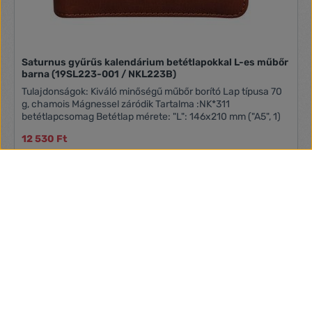
Saturnus gyűrűs kalendárium betétlapokkal L-es műbőr
barna (19SL223-001 / NKL223B)
Tulajdonságok: Kiváló minőségű műbőr borító Lap típusa 70
g, chamois Mágnessel záródik Tartalma :NK*311
betétlapcsomag Betétlap mérete: "L": 146x210 mm ("A5", 1)
12 530 Ft