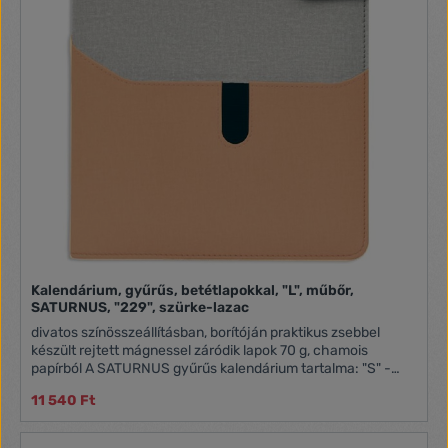
Kalendárium, gyűrűs, betétlapokkal, "L", műbőr,
SATURNUS, "229", szürke-lazac
divatos színösszeállításban, borítóján praktikus zsebbel
készült rejtett mágnessel záródik lapok 70 g, chamois
papírból A SATURNUS gyűrűs kalendárium tartalma: "S" -
NKS311 betétlapcsomag "M" - NKM311 betétlapcsomag "L" -
11 540 Ft
NKL311 betétlapcsomag Lapméretek: "S": 78x129 mm
(pocket, 3) "M": 95x171 mm (personal, 2) "L": 146x210 mm
(A5, 1)