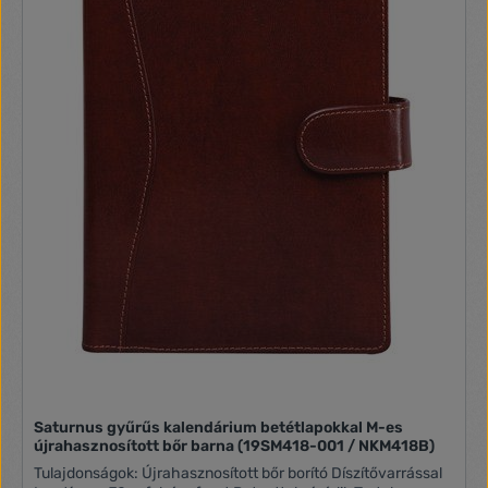
Saturnus gyűrűs kalendárium betétlapokkal M-es
újrahasznosított bőr barna (19SM418-001 / NKM418B)
Tulajdonságok: Újrahasznosított bőr borító Díszítővarrással