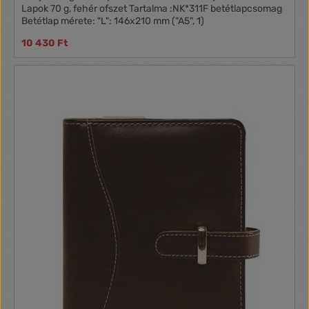
Lapok 70 g, fehér ofszet Tartalma :NK*311F betétlapcsomag
Betétlap mérete: "L": 146x210 mm ("A5", 1)
10 430 Ft