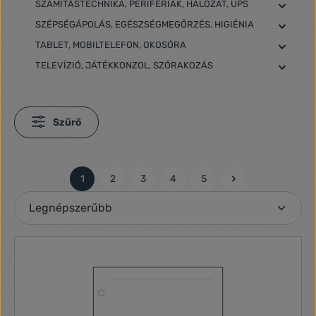
SZÁMÍTÁSTECHNIKA, PERIFÉRIÁK, HÁLÓZAT, UPS
SZÉPSÉGÁPOLÁS, EGÉSZSÉGMEGŐRZÉS, HIGIÉNIA
TABLET, MOBILTELEFON, OKOSÓRA
TELEVÍZIÓ, JÁTÉKKONZOL, SZÓRAKOZÁS
Szűrő
1
2
3
4
5
Oldal
Oldal
Oldal
Oldal
Oldal