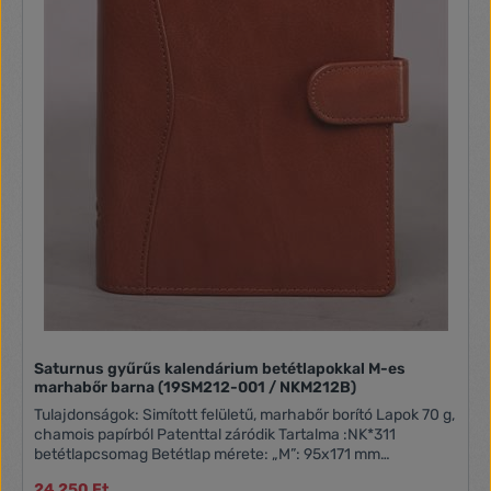
Saturnus gyűrűs kalendárium betétlapokkal M-es
marhabőr barna (19SM212-001 / NKM212B)
Tulajdonságok: Simított felületű, marhabőr borító Lapok 70 g,
chamois papírból Patenttal záródik Tartalma :NK*311
betétlapcsomag Betétlap mérete: „M”: 95x171 mm
(„Personal”, 2)
24 250 Ft