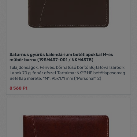
Saturnus gyűrűs kalendárium betétlapokkal M-es
műbőr barna (19SM437-001 / NKM437B)
Tulajdonságok: Fényes, bőrhatűsú borító Bújtatóval záródik
Lapok 70 g, fehér ofszet Tartalma :NK*311F betétlapcsomag
Betétlap mérete: "M": 95x171 mm ("Personal", 2)
8 560 Ft