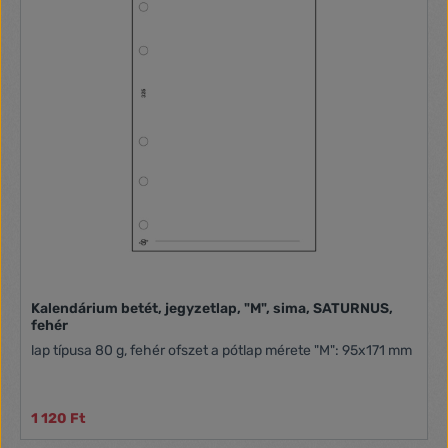
Kalendárium betét, jegyzetlap, "M", sima, SATURNUS,
fehér
lap típusa 80 g, fehér ofszet a pótlap mérete "M": 95x171 mm
1 120 Ft