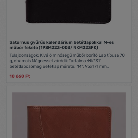
Saturnus gyűrűs kalendárium betétlapokkal M-es
műbőr fekete (19SM223-003/ NKM223FK)
Tulajdonságok: Kiváló minőségű műbőr borító Lap típusa 70
g, chamois Mágnessel záródik Tartalma :NK*311
betétlapcsomag Betétlap mérete: "M": 95x171 mm
("Personal", 2)
10 660 Ft