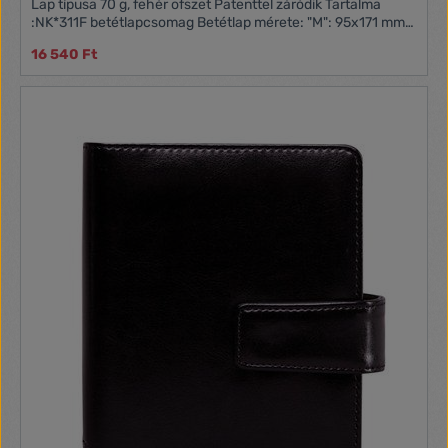
Lap típusa 70 g, fehér ofszet Patenttel záródik Tartalma
:NK*311F betétlapcsomag Betétlap mérete: "M": 95x171 mm
("Personal", 2)
16 540 Ft