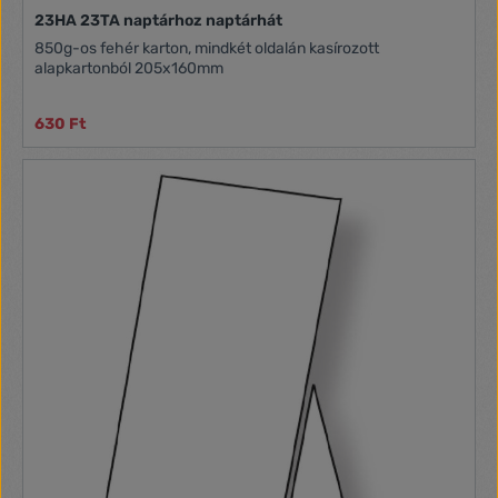
23HA 23TA naptárhoz naptárhát
850g-os fehér karton, mindkét oldalán kasírozott
alapkartonból 205x160mm
630 Ft