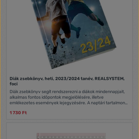
Diák zsebkönyv, heti, 2023/2024 tanév, REALSYSTEM,
foci
Diák zsebkönyv segít rendszerezni a diákok mindennapjait,
alkalmas fontos időpontok megjelölésére, illetve
emlékezetes események lejegyzésére. A naptári tartalmon
túl hasznos információs oldalakat is tartalmaz a kiadvány,
1 730 Ft
ezek mindig kéznél vannak, és segítséget nyújtanak
különféle területeken. -méret: 125×205 mm -lap típusa:
100g/m2 ofszet papír -128 oldal -tartalom: 10 oldal
információs blokk, osztálynévsor, tanárok, szabadidős és
egyéb programok rögzítésére alkalmas táblázatok, 108 oldal