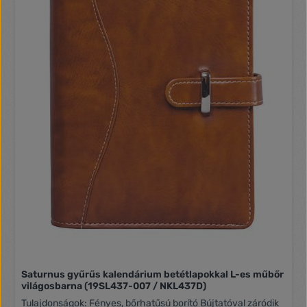
Saturnus gyűrűs kalendárium betétlapokkal L-es műbőr
világosbarna (19SL437-007 / NKL437D)
Tulajdonságok: Fényes, bőrhatűsú borító Bújtatóval záródik