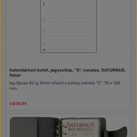
Kalendárium betét, jegyzetlap, "S", vonalas, SATURNUS,
fehér
lap típusa 80 g, fehér ofszet a pótlap mérete "S": 78 x 128
mm
1 070 Ft