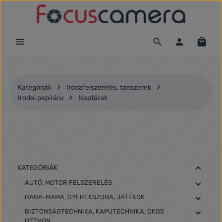
Ugrás a fő tartalomra
Kategóriák
Irodafelszerelés, tanszerek
Irodai papíráru
Naptárak
KATEGÓRIÁK
AUTÓ, MOTOR FELSZERELÉS
BABA-MAMA, GYEREKSZOBA, JÁTÉKOK
BIZTONSÁGTECHNIKA, KAPUTECHNIKA, OKOS
OTTHON