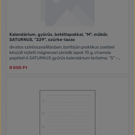
Kalendárium, gyűrűs, betétlapokkal, "M", műbőr,
SATURNUS, "229", szürke-lazac
divatos színösszeállításban, borítóján praktikus zsebbel
készült rejtett mágnessel záródik lapok 70 g, chamois
papírból A SATURNUS gyűrűs kalendárium tartalma: "S" -
NKS311 betétlapcsomag "M" - NKM311 betétlapcsomag "L" -
8 050 Ft
NKL311 betétlapcsomag Lapméretek: "S": 78x129 mm
(pocket, 3) "M": 95x171 mm (personal, 2) "L": 146x210 mm
(A5, 1)