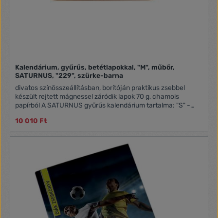
Kalendárium, gyűrűs, betétlapokkal, "M", műbőr,
SATURNUS, "229", szürke-barna
divatos színösszeállításban, borítóján praktikus zsebbel
készült rejtett mágnessel záródik lapok 70 g, chamois
papírból A SATURNUS gyűrűs kalendárium tartalma: "S" -
NKS311 betétlapcsomag "M" - NKM311 betétlapcsomag "L" -
10 010 Ft
NKL311 betétlapcsomag Lapméretek: "S": 78x129 mm
(pocket, 3) "M": 95x171 mm (personal, 2) "L": 146x210 mm
(A5, 1)