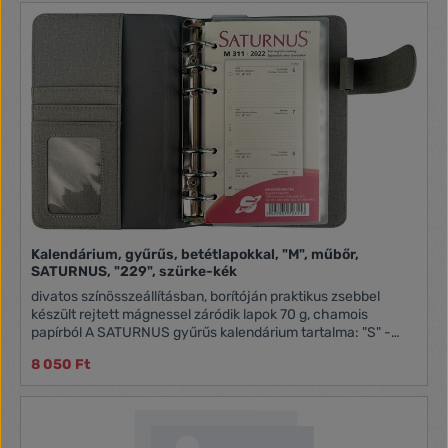
Kalendárium, gyűrűs, betétlapokkal, "M", műbőr,
SATURNUS, "229", szürke-kék
divatos színösszeállításban, borítóján praktikus zsebbel
készült rejtett mágnessel záródik lapok 70 g, chamois
papírból A SATURNUS gyűrűs kalendárium tartalma: "S" -
NKS311 betétlapcsomag "M" - NKM311 betétlapcsomag "L" -
8 050 Ft
NKL311 betétlapcsomag Lapméretek: "S": 78x129 mm
(pocket, 3) "M": 95x171 mm (personal, 2) "L": 146x210 mm
(A5, 1)