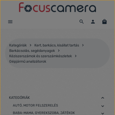
Ugrás a fő tartalomra
Kategóriák
Kert, barkács, kisállat tartás
Barkácsolás, segédanyagok
Kéziszerszámok és szerszámkészletek
Gépjármű analizátorok
KATEGÓRIÁK
AUTÓ, MOTOR FELSZERELÉS
BABA-MAMA, GYEREKSZOBA, JÁTÉKOK