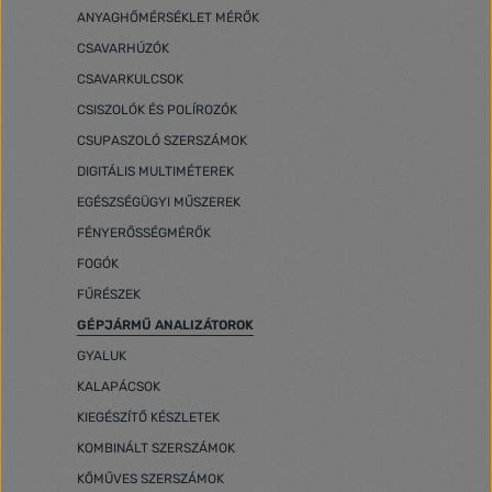
ANYAGHŐMÉRSÉKLET MÉRŐK
CSAVARHÚZÓK
CSAVARKULCSOK
CSISZOLÓK ÉS POLÍROZÓK
CSUPASZOLÓ SZERSZÁMOK
DIGITÁLIS MULTIMÉTEREK
EGÉSZSÉGÜGYI MŰSZEREK
FÉNYERŐSSÉGMÉRŐK
FOGÓK
FŰRÉSZEK
GÉPJÁRMŰ ANALIZÁTOROK
GYALUK
KALAPÁCSOK
KIEGÉSZÍTŐ KÉSZLETEK
KOMBINÁLT SZERSZÁMOK
KŐMŰVES SZERSZÁMOK