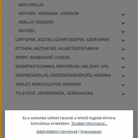
KERTI GRILLEK
KERTIGÉP, -SZERSZÁM, -ESZKÖZÖK
KISÁLLAT ESZKÖZÖK
ÖNTÖZÉS
LAPTOPOK, ASZTALI SZÁMÍTÓGÉPEK, SZERVEREK
OTTHON, HÁZTARTÁS, VILÁGÍTÁSTECHNIKA
SPORT, SZABADIDŐ, UTAZÁS
SZÁMÍTÁSTECHNIKA, PERIFÉRIÁK, HÁLÓZAT, UPS
SZÉPSÉGÁPOLÁS, EGÉSZSÉGMEGŐRZÉS, HIGIÉNIA
TABLET, MOBILTELEFON, OKOSÓRA
TELEVÍZIÓ, JÁTÉKKONZOL, SZÓRAKOZÁS
Szűrő
Ez a weboldal sütiket használ a lehető legjobb élmény
biztosítása érdekében.
További információ...
Adatvédelmi irányelvek
|
Impresszum