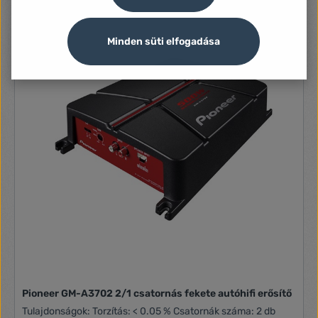
Minden süti elfogadása
Pioneer GM-A3702 2/1 csatornás fekete autóhifi erősítő
Tulajdonságok: Torzítás: < 0.05 % Csatornák száma: 2 db