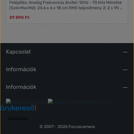
Felépítés: Analóg Frekvencia átvitel: 10Hz - 70 kHz Méretek
(Szé×Ma×Mé): 24,6 x 6 x 18 cm RMS teljesítmény 2: 2 x 95 W
RMS teljesítmény 4: 2 x 60 vagy 1 x 190 W
29 890 Ft
Kapcsolat
Információk
Információk
marketplace partner
Árukereső.hu
© 2007 - 2026 Focuscamera