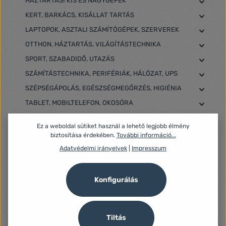
HÁZTARTÁSI KIS ÉS NAGYGÉPEK
KERT, BARKÁCS, KISÁLLAT TARTÁS
LAPTOPOK, ASZTALI SZÁMÍTÓGÉPEK, SZERVEREK
OTTHON, HÁZTARTÁS, VILÁGÍTÁSTECHNIKA
SPORT, SZABADIDŐ, UTAZÁS
SZÁMÍTÁSTECHNIKA, PERIFÉRIÁK, HÁLÓZAT, UPS
SZÉPSÉGÁPOLÁS, EGÉSZSÉGMEGŐRZÉS, HIGIÉNIA
TABLET, MOBILTELEFON, OKOSÓRA
TELEVÍZIÓ, JÁTÉKKONZOL, SZÓRAKOZÁS
Ez a weboldal sütiket használ a lehető legjobb élmény
biztosítása érdekében.
További információ...
Adatvédelmi irányelvek
|
Impresszum
Szűrő
Konfigurálás
Tiltás