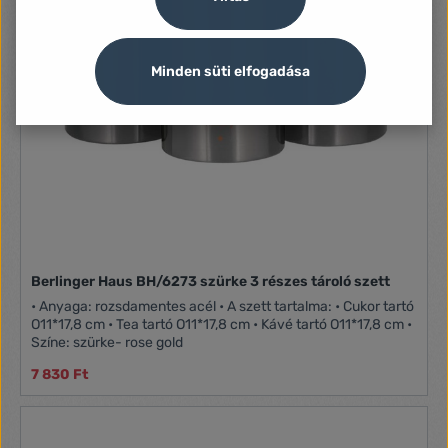
Minden süti elfogadása
Berlinger Haus BH/6273 szürke 3 részes tároló szett
• Anyaga: rozsdamentes acél • A szett tartalma: • Cukor tartó
O11*17,8 cm • Tea tartó O11*17,8 cm • Kávé tartó O11*17,8 cm •
Színe: szürke- rose gold
7 830 Ft