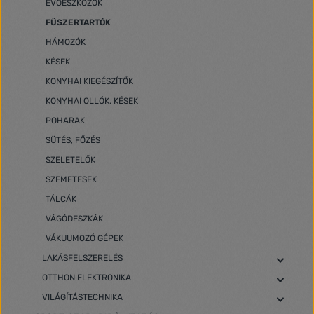
EVŐESZKÖZÖK
FŰSZERTARTÓK
HÁMOZÓK
KÉSEK
KONYHAI KIEGÉSZÍTŐK
KONYHAI OLLÓK, KÉSEK
POHARAK
SÜTÉS, FŐZÉS
SZELETELŐK
SZEMETESEK
TÁLCÁK
VÁGÓDESZKÁK
VÁKUUMOZÓ GÉPEK
LAKÁSFELSZERELÉS
OTTHON ELEKTRONIKA
VILÁGÍTÁSTECHNIKA