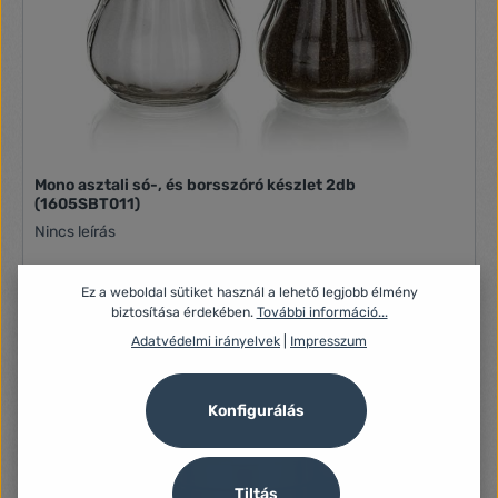
helytakarékos megoldást is nyújtanak a konyhádban. Forgó
fűszertartó Az állványon elhelyezett fűszertartók könnyedén
forognak, így a megfelelő fűszert mindig könnyen elérheted.
Mono asztali só-, és borsszóró készlet 2db
(1605SBT011)
Nincs leírás
Ez a weboldal sütiket használ a lehető legjobb élmény
1 830 Ft
biztosítása érdekében.
További információ...
Adatvédelmi irányelvek
|
Impresszum
Konfigurálás
Tiltás