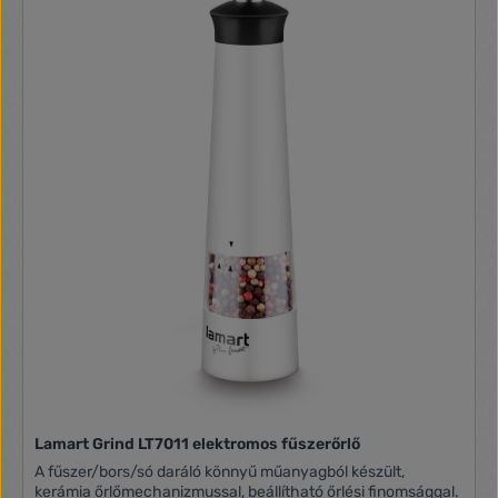
Lamart Grind LT7011 elektromos fűszerőrlő
A fűszer/bors/só daráló könnyű műanyagból készült,
kerámia őrlőmechanizmussal, beállítható őrlési finomsággal.