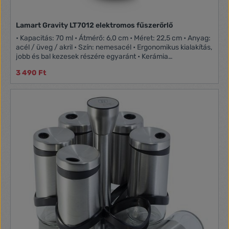
Lamart Gravity LT7012 elektromos fűszerőrlő
• Kapacitás: 70 ml • Átmérő: 6,0 cm • Méret: 22,5 cm • Anyag:
acél / üveg / akril • Szín: nemesacél • Ergonomikus kialakítás,
jobb és bal kezesek részére egyaránt • Kerámia
őrlőmechanizmus • Állítható őrlési finomság • Átlátszó
3 490 Ft
töltőedény • A daráló 180 ° elforgatva hozható működésbe •
Működtetése 6x AAA típusú elemmel – A csomag nem
tartalmazza az elemeket - • 3 év garancia