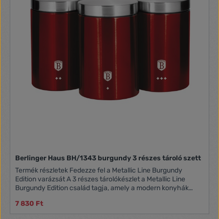
Berlinger Haus BH/1343 burgundy 3 részes tároló szett
Termék részletek Fedezze fel a Metallic Line Burgundy
Edition varázsát A 3 részes tárolókészlet a Metallic Line
Burgundy Edition család tagja, amely a modern konyhák
elengedhetetlen kiegészítője. Ez a szett nemcsak praktikus,
7 830 Ft
hanem stílusos is, így bátran kihelyezheti a konyhapultra,
hogy mindenki megcsodálhassa. A burgundi szín és a