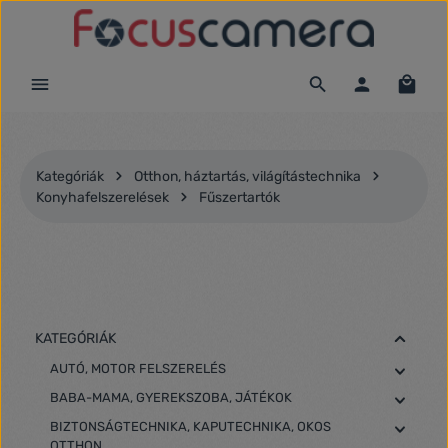
Ugrás a fő tartalomra
Kategóriák
Otthon, háztartás, világítástechnika
Konyhafelszerelések
Fűszertartók
KATEGÓRIÁK
AUTÓ, MOTOR FELSZERELÉS
BABA-MAMA, GYEREKSZOBA, JÁTÉKOK
BIZTONSÁGTECHNIKA, KAPUTECHNIKA, OKOS
OTTHON