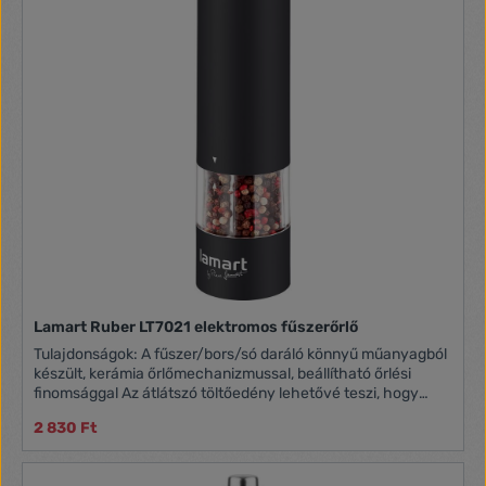
Lamart Ruber LT7021 elektromos fűszerőrlő
Tulajdonságok: A fűszer/bors/só daráló könnyű műanyagból
készült, kerámia őrlőmechanizmussal, beállítható őrlési
finomsággal Az átlátszó töltőedény lehetővé teszi, hogy
ellenőrizzük a daráló telítettségét A daráló egy kézzel
2 830 Ft
kezelhető egy gomb megnyomása után A daráló motorja 4x
AA elemmel működik (a csomag nem tartalmazza)