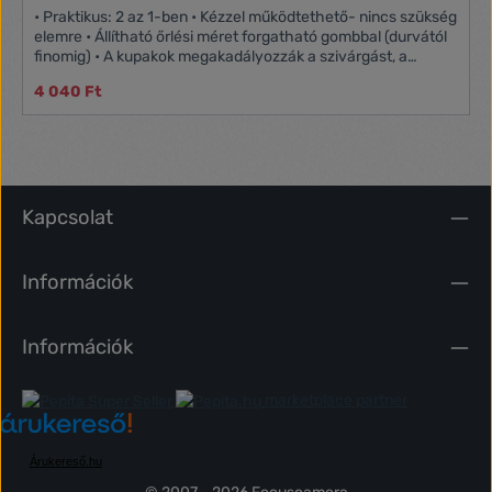
• Praktikus: 2 az 1-ben • Kézzel működtethető- nincs szükség
elemre • Állítható őrlési méret forgatható gombbal (durvától
finomig) • A kupakok megakadályozzák a szivárgást, a
nedvességet és a port • Prémium minőségű rozsdamentes
4 040 Ft
acél • Stílusos • Elegáns kialakítás
Kapcsolat
Információk
Információk
marketplace partner
Árukereső.hu