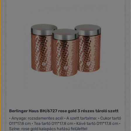
Berlinger Haus BH/6727 rose gold 3 részes tároló szett
• Anyaga: rozsdamentes acél • A szett tartalma: • Cukor tartó
O11*17,8 cm • Tea tartó O11*17,8 cm • Kávé tartó O11*17,8 cm •
Színe: rose gold kalapács hatású felülettel