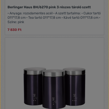
Berlinger Haus BH/6270 pink 3 részes tároló szett
• Anyaga: rozsdamentes acél • A szett tartalma: • Cukor tartó
O11*17,8 cm • Tea tartó O11*17,8 cm • Kávé tartó O11*17,8 cm •
Színe: pink
7 830 Ft