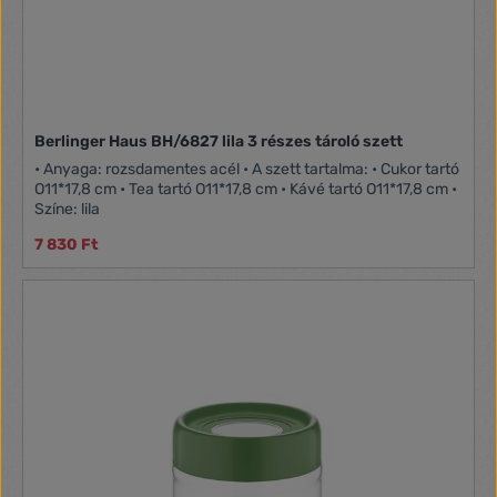
Berlinger Haus BH/6827 lila 3 részes tároló szett
• Anyaga: rozsdamentes acél • A szett tartalma: • Cukor tartó
O11*17,8 cm • Tea tartó O11*17,8 cm • Kávé tartó O11*17,8 cm •
Színe: lila
7 830 Ft