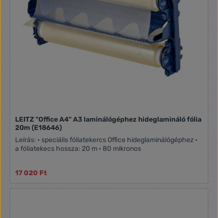
LEITZ "Office A4" A3 laminálógéphez hideglamináló fólia
20m (E18646)
Leírás: · speciális fóliatekercs Office hideglaminálógéphez ·
a fóliatekecs hossza: 20 m · 80 mikronos
17 020 Ft