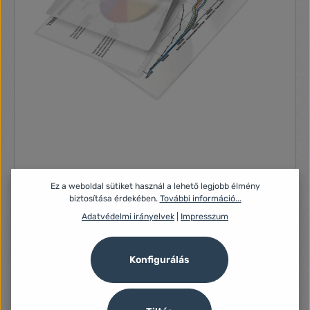
Office Depot A3 2x75mic 100db-os lamináló fólia
Ez a weboldal sütiket használ a lehető legjobb élmény
- A4-es lapformátumhoz- Max. dokumentumvastagság: 20
biztosítása érdekében.
További információ...
mm- Max. lapszám: 200 db 80 g/m2 papír- Formátum: A3-
100 db/cs., méretek: 303x426 mm, vastagság: 2x75
Adatvédelmi irányelvek
|
Impresszum
(mikron), víztiszta
10 660 Ft
Konfigurálás