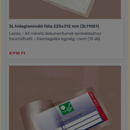
3L hideglamináló fólia 225x312 mm (3L11051)
Leírás: · A4 méretű dokumentumok laminálásához
használható. · Csomagolási egység: csom (10 db)
8 910 Ft