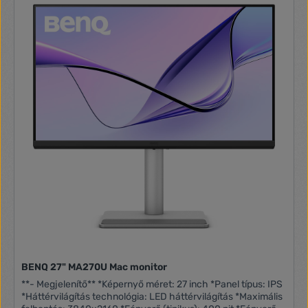
BENQ 27" MA270U Mac monitor
**- Megjelenítő** *Képernyő méret: 27 inch *Panel típus: IPS
*Háttérvilágítás technológia: LED háttérvilágítás *Maximális