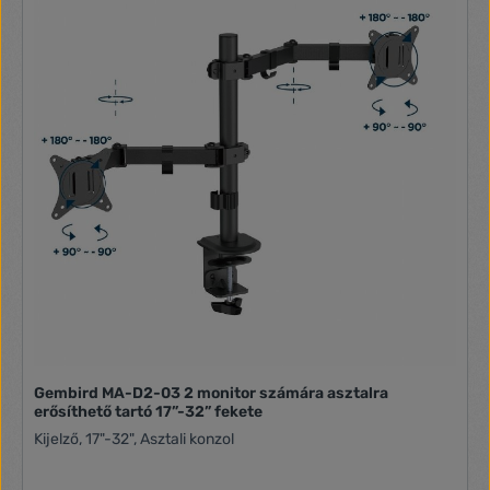
Videofunkciók „Trace Free” (húzott csíkoktól mentes)
technológia :Igen SPLENDID technológia :Igen
Színhőmérséklet Kiválasztás :Yes(3 modes) GamePlus : Igen
QuickFit : igen (Levél/fotó/igazítórács) HDCP : Igen, 1.4 VRR
technológia :Yes (Adaptive-Sync) Shadow Boost : Igen
Motion Sync : Igen Low Blue Light technológia :Igen Eye
Care+ technológia :Igen Audiofunkciók Hangszóró :Nem I/O-
csatlakozók HDMI(v1.4) x 1 VGA x 1 Fülhallgató-csatlakozó
:Igen PC audiobemenet :Igen
Gembird MA-D2-03 2 monitor számára asztalra
erősíthető tartó 17”-32” fekete
Kijelző, 17"-32", Asztali konzol