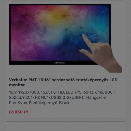
Verbatim PMT-15 16" hordozható érintőképernyős LCD
monitor
16:9, 1920x1080, 15,6", Full HD, LED, IPS, 60Hz, 6ms, 800:1,
250cd/m2, 1xHDMI, 1xUSB2.0, 2xUSB-C, Hangszóró,
FreeSync, Érintőképernyő, Black
81 830 Ft