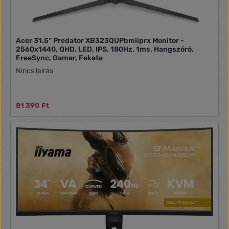
Acer 31.5" Predator XB323QUPbmiiprx Monitor -
2560x1440, QHD, LED, IPS, 180Hz, 1ms, Hangszóró,
FreeSync, Gamer, Fekete
Nincs leírás
81 390 Ft