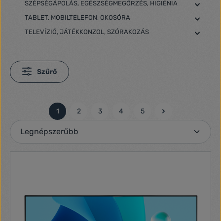
SZÉPSÉGÁPOLÁS, EGÉSZSÉGMEGŐRZÉS, HIGIÉNIA
TABLET, MOBILTELEFON, OKOSÓRA
TELEVÍZIÓ, JÁTÉKKONZOL, SZÓRAKOZÁS
Szűrő
1
2
3
4
5
Oldal
Oldal
Oldal
Oldal
Oldal