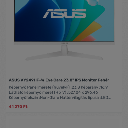
ASUS VY249HF-W Eye Care 23,8" IPS Monitor Fehér
Képernyő Panel mérete (hüvelyk) :23.8 Képarány :16:9
Látható képernyő méret (H x V) :527.04 x 296.46
Képernyőfelszín :Non-Glare Háttérvilágítás típusa :LED
Panel típusa :IPS Láthatósági szög (CR?10, H/V) :178°/ 178°
41 270 Ft
Képpont-méret :0,2745 mm Felbontás :1920x1080 Fényerő
(Jellemző) :250cd/? Kontrasztarány (Jellemző) :1000:1
Megjelenített színek :16.7M Válaszidő :1 ms MPRT
Képfrissítési sebesség (Max) :75Hz Flicker-free : Igen