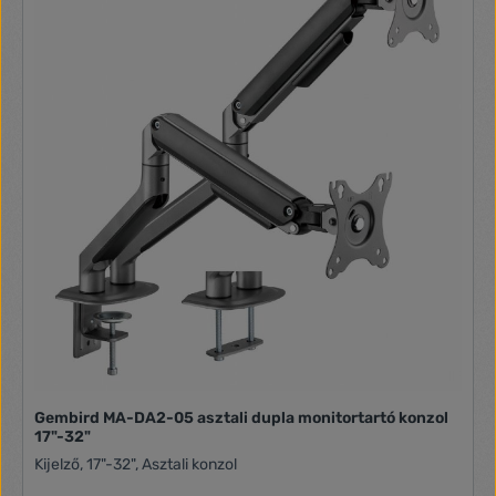
2.0, 1 db 1. generációs USB-C 3.2 (gazdagép felé irányuló,
akár 90 W teljesítményleadással) HDCP: HDCP 1.4 (DP /
USB-C), HDCP 2.2 (HDMI) USB: 1 db USB-C, 1 db USB-B
(gazdagép felé irányuló), 4 db USB 3.2 (perifériák felé
irányuló, az egyik BC 1.2 szabvány szerinti gyorstöltéssel
rendelkezik) Audio (be/ki): Fejhallgató-kimenet RJ45:
Ethernet LAN (10 M/100 M/1 G) Állvány: Magasságállítási
lehetőség: 180 mm Elforgatás: -180/180 fok Billentés: -5/30
fok
Gembird MA-DA2-05 asztali dupla monitortartó konzol
17"-32"
Kijelző, 17"-32", Asztali konzol