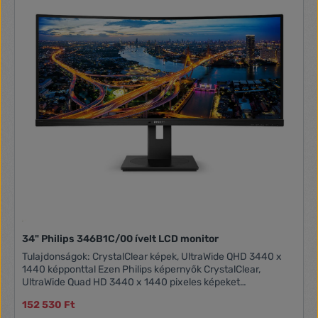
1.8m Texts and USP Product Tagline Unleash your
potential
34" Philips 346B1C/00 ívelt LCD monitor
Tulajdonságok: CrystalClear képek, UltraWide QHD 3440 x
1440 képponttal Ezen Philips képernyők CrystalClear,
UltraWide Quad HD 3440 x 1440 pixeles képeket
biztosítanak. A nagy teljesítményű, nagy képpont-sűrűségű
152 530 Ft
paneleket használó, 178/178 fokos széles látószögű új