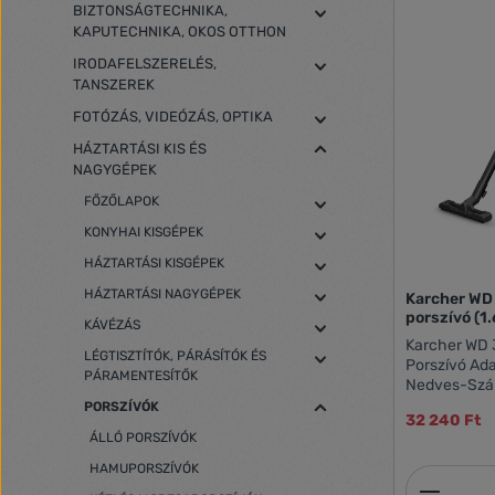
BIZTONSÁGTECHNIKA,
KAPUTECHNIKA, OKOS OTTHON
IRODAFELSZERELÉS,
TANSZEREK
FOTÓZÁS, VIDEÓZÁS, OPTIKA
HÁZTARTÁSI KIS ÉS
NAGYGÉPEK
FŐZŐLAPOK
KONYHAI KISGÉPEK
HÁZTARTÁSI KISGÉPEK
HÁZTARTÁSI NAGYGÉPEK
Karcher WD
porszívó (1
KÁVÉZÁS
Karcher WD 
LÉGTISZTÍTÓK, PÁRÁSÍTÓK ÉS
Porszívó Adatlap A Karcher WD 
PÁRAMENTESÍTŐK
Nedves-Szár
sokoldalú és 
PORSZÍVÓK
32 240 Ft
ideális vála
ÁLLÓ PORSZÍVÓK
garázsban vé
Elegáns és k
HAMUPORSZÍVÓK
Termék
modell kivál