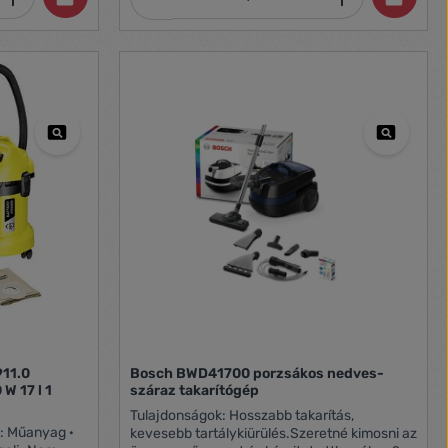
éter hatósugár
j, kis
ító kefe,
911.0
Bosch BWD41700 porzsákos nedves-
W 17 l 1
száraz takarítógép
Tulajdonságok: Hosszabb takarítás,
): Műanyag ·
kevesebb tartálykiürülés.Szeretné kimosni az