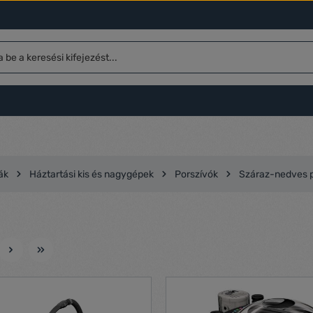
ák
Háztartási kis és nagygépek
Porszívók
Száraz-nedves p
l