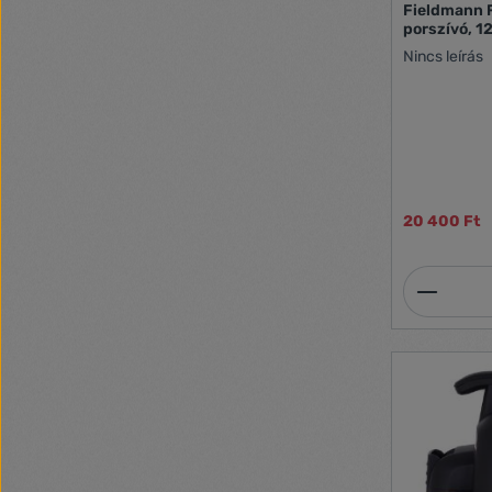
Fieldmann 
porszívó, 1
Nincs leírás
20 400 Ft
Termék