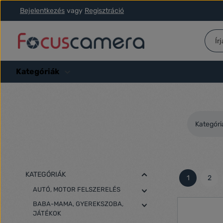
Bejelentkezés
vagy
Regisztráció
ás a fő tartalomra
Ugrás a kereséshez
Ugrás a fő navigációhoz
Kategóriák
Kategóri
KATEGÓRIÁK
1
2
Oldal
Olda
AUTÓ, MOTOR FELSZERELÉS
BABA-MAMA, GYEREKSZOBA,
JÁTÉKOK