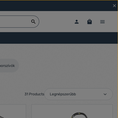
orszívók
31 Products