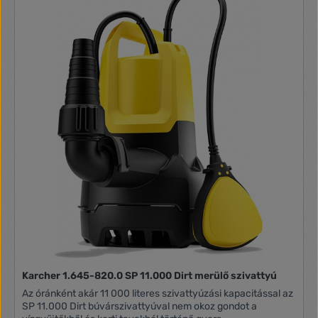
járókerék védelme érdekében. A Professional sorozatban is
alkalmazott csúszógyűrűs tömítés extra hosszú
élettartamot biztosít. Sőt, lehetőség van a garancia öt évre
történő meghosszabbítására is. Az úszókapcsoló egyéb
praktikus funkciókat is lehetővé tesz: A vízszint
függvényében automatikusan be- és kikapcsolja a
szivattyút, megakadályozza a szárazon futást, magassága
pedig állítható. Rögzíthető úgy is, hogy a búvárszivattyú
folyamatos működés közben 35 mm mélységig szivattyúzza
ki. A Quick Connect csatlakozómenettel 1", 1 1/4" és 1 1/2"
tömlők gyors és egyszerű csatlakoztatását is lehetővé teszi.
Karcher 1.645-820.0 SP 11.000 Dirt merülő szivattyú
Az óránként akár 11 000 literes szivattyúzási kapacitással az
SP 11.000 Dirt búvárszivattyúval nem okoz gondot a