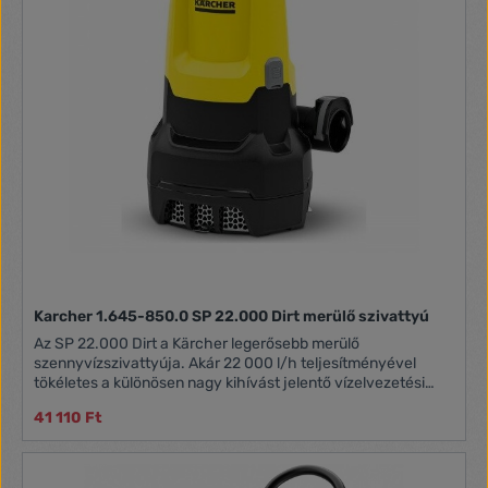
Karcher 1.645-850.0 SP 22.000 Dirt merülő szivattyú
Az SP 22.000 Dirt a Kärcher legerősebb merülő
szennyvízszivattyúja. Akár 22 000 l/h teljesítményével
tökéletes a különösen nagy kihívást jelentő vízelvezetési
feladatokhoz, például nagy kerti tavak, elárasztott pincék
41 110 Ft
vagy építési gödrök esetében. A szivattyúk akár 30 mm-es
szennyeződéseket is képesek kezelni. Ha a nagyobb
szennyeződés részecskék dugulással fenyegetnek, a
beépített rozsdamentes acél előszűrő lehúzható a szivattyú