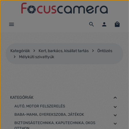
Ugrás a fő tartalomra
Kategóriák
Kert, barkács, kisállat tartás
Öntözés
Mélykúti szivattyúk
KATEGÓRIÁK
AUTÓ, MOTOR FELSZERELÉS
BABA-MAMA, GYEREKSZOBA, JÁTÉKOK
BIZTONSÁGTECHNIKA, KAPUTECHNIKA, OKOS
OTTHON