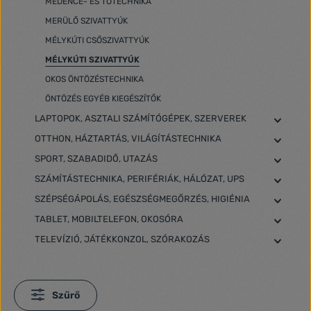
MEDENCE- ÉS TÓTECHNIKA
MERÜLŐ SZIVATTYÚK
MÉLYKÚTI CSŐSZIVATTYÚK
MÉLYKÚTI SZIVATTYÚK
OKOS ÖNTÖZÉSTECHNIKA
ÖNTÖZÉS EGYÉB KIEGÉSZÍTŐK
LAPTOPOK, ASZTALI SZÁMÍTÓGÉPEK, SZERVEREK
OTTHON, HÁZTARTÁS, VILÁGÍTÁSTECHNIKA
SPORT, SZABADIDŐ, UTAZÁS
SZÁMÍTÁSTECHNIKA, PERIFÉRIÁK, HÁLÓZAT, UPS
SZÉPSÉGÁPOLÁS, EGÉSZSÉGMEGŐRZÉS, HIGIÉNIA
TABLET, MOBILTELEFON, OKOSÓRA
TELEVÍZIÓ, JÁTÉKKONZOL, SZÓRAKOZÁS
Szűrő