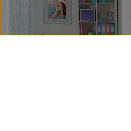
alkalmas szabványos méretű tasakok és genothermek
tárolására is. Ez az iratgyűjtő mappa akár 150 lap (80 g/m2)
befogadására is alkalmas, a 3 pólyának és tetszetős, gumis
záródásnak köszönhetően biztonságban tartja a
dokumentumokat. Élénk színválasztékban, friss és modern
Colour'Breeze dombornyomott mintázattal. Colour'Breeze -
a frissesség szele. Stílusos és tartós, A4 méretű, műanyag
mappa jegyzetek, projektanyagok és szórólapok tárolására
Ideális dokumentumok szállításához, otthoni vagy iskolai
tároláshoz Használható lefűzhető tasakok, genothermek
tárolására, és elfér a Colour'Breeze jumbo gumis mappában
Könnyen használható, gumis záródás az iratok biztonságos
szállításához Akár 150 A4-es lap (80 g/m2) tárolására,
savmentes, másolásbiztos anyagának köszönhetően
megőrzi a dokumentumok eredeti állapotát Áttetsző
polipropilénből készült, friss és modern Colour'Breeze
dombornyomott mintával Használja a természet élénk
színeit a pihentető és pozitív munkaterület kialakításához az
Esselte Colour'Breeze termékcsaládjával
Esselte ColourBreeze PP korall gumis mappa
Fedezze fel a természet élénk színeit és teremtsen pozitív
munkakörnyezetet az Esselte Colour'Breeze
termékcsaláddal. Segít a rendszerezésben és a motiváció