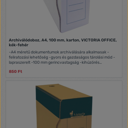
Archiválódoboz, A4, 100 mm, karton, VICTORIA OFFICE,
kék-fehér
-A4 méretű dokumentumok archiválására alkalmasak -
feliratozási lehetőség -gyors és gazdaságos tárolási mód -
lapraszerelt -100 mm gerincvastagság -kihúzórés
-260x100x320mm Itt megtekinthető és letölthető a
850 Ft
használati útmutató.