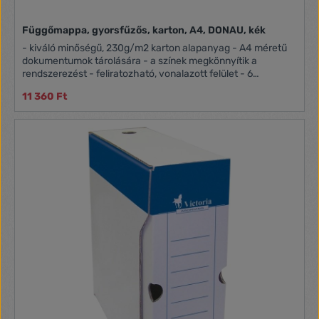
Függőmappa, gyorsfűzős, karton, A4, DONAU, kék
- kiváló minőségű, 230g/m2 karton alapanyag - A4 méretű
dokumentumok tárolására - a színek megkönnyítik a
rendszerezést - feliratozható, vonalazott felület - 6
színváltozat - méret: 320 x 245 mm
11 360 Ft