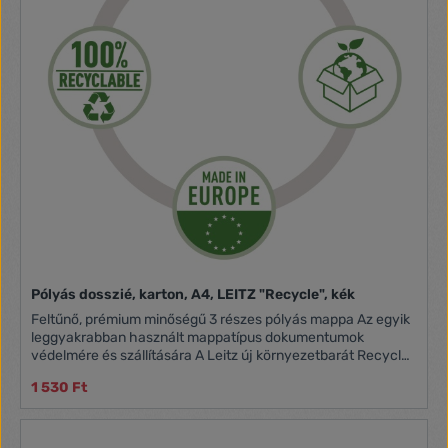
Pólyás dosszié, karton, A4, LEITZ "Recycle", kék
Feltűnő, prémium minőségű 3 részes pólyás mappa Az egyik
leggyakrabban használt mappatípus dokumentumok
védelmére és szállítására A Leitz új környezetbarát Recycle
termékcsaládjával javíthatja irodai - és bolygónk -
1 530 Ft
környezetét -belső pólyákkal, amelyek megakadályozzák a
dokumentumok kicsúszását -100% -ban újrahasznosított,
klímasemleges, 100% -ban újrahasznosítható és Blue Angel
környezetvédelmi tanúsítvánnyal rendelkezik -tartós és