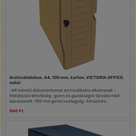
Archiválódoboz, A4, 100 mm, karton, VICTORIA OFFICE,
natúr
-A4 méretű dokumentumok archiválására alkalmasak -
feliratozási lehetőség -gyors és gazdaságos tárolási mód -
lapraszerelt -100 mm gerincvastagság -kihúzórés
-260x100x320mm Itt megtekinthető és letölthető a
860 Ft
használati útmutató.