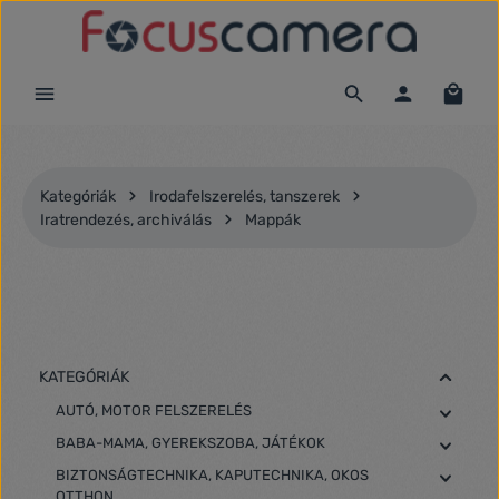
Ugrás a fő tartalomra
Kategóriák
Irodafelszerelés, tanszerek
Iratrendezés, archiválás
Mappák
KATEGÓRIÁK
AUTÓ, MOTOR FELSZERELÉS
BABA-MAMA, GYEREKSZOBA, JÁTÉKOK
BIZTONSÁGTECHNIKA, KAPUTECHNIKA, OKOS
OTTHON