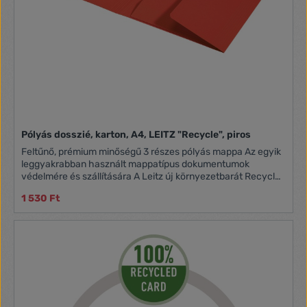
Pólyás dosszié, karton, A4, LEITZ "Recycle", piros
Feltűnő, prémium minőségű 3 részes pólyás mappa Az egyik
leggyakrabban használt mappatípus dokumentumok
védelmére és szállítására A Leitz új környezetbarát Recycle
termékcsaládjával javíthatja irodai - és bolygónk -
1 530 Ft
környezetét -belső pólyákkal, amelyek megakadályozzák a
dokumentumok kicsúszását -100% -ban újrahasznosított,
klímasemleges, 100% -ban újrahasznosítható és Blue Angel
környezetvédelmi tanúsítvánnyal rendelkezik -tartós és
praktikus -modern, környezetbarát irodaszer, amelyek jól
mutatnak otthon és az irodában -anyaga: karton