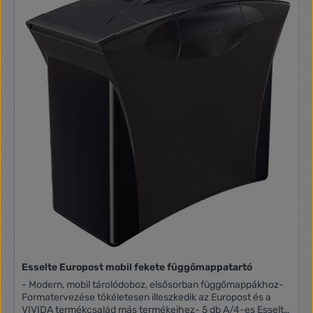
Esselte Europost mobil fekete függőmappatartó
- Modern, mobil tárolódoboz, elsősorban függőmappákhoz-
Formatervezése tökéletesen illeszkedik az Europost és a
VIVIDA termékcsalád más termékeihez- 5 db A/4-es Esselte