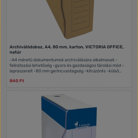
Archiválódoboz, A4, 80 mm, karton, VICTORIA OFFICE,
natúr
-A4 méretű dokumentumok archiválására alkalmasak -
feliratozási lehetőség -gyors és gazdaságos tárolási mód -
lapraszerelt -80 mm gerincvastagság -kihúzórés -külső
méret: 260x80x320mm Itt megtekinthető és letölthető a
840 Ft
használati útmutató.