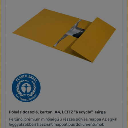
praktikus -modern, környezetbarát irodaszer, amelyek jól
mutatnak otthon és az irodában -anyaga: karton
Pólyás dosszié, karton, A4, LEITZ "Recycle", sárga
Feltűnő, prémium minőségű 3 részes pólyás mappa Az egyik
leggyakrabban használt mappatípus dokumentumok