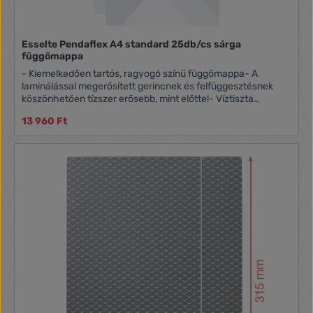
Esselte Pendaflex A4 standard 25db/cs sárga
függőmappa
- Kiemelkedően tartós, ragyogó színű függőmappa- A
laminálással megerősített gerincnek és felfüggesztésnek
köszönhetően tízszer erősebb, mint előtte!- Víztiszta
műanyag címketartóval és hozzá illő fehér címkével- 100%-
13 960 Ft
ban újrahasznosított kartonból- Blue Angel minősített-
Kiszerelés: 25 db/csomag, sárga