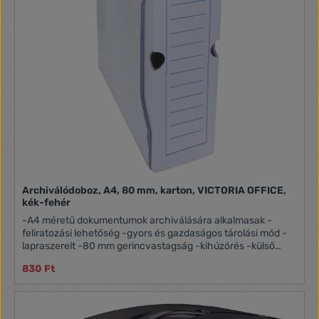
Archiválódoboz, A4, 80 mm, karton, VICTORIA OFFICE,
kék-fehér
-A4 méretű dokumentumok archiválására alkalmasak -
feliratozási lehetőség -gyors és gazdaságos tárolási mód -
lapraszerelt -80 mm gerincvastagság -kihúzórés -külső
méret: 260x80x320mm Itt megtekinthető és letölthető a
830 Ft
használati útmutató.