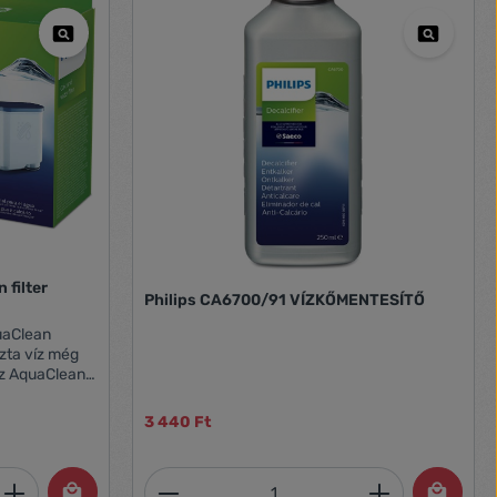
 filter
Philips CA6700/91 VÍZKŐMENTESÍTŐ
uaClean
zta víz még
z AquaClean
s aromát
 a
3 440 Ft
yakoriságát,
épződést. A
 mikroporózus
et, vagy használja a gombokat a mennyi
 Adja meg a kívánt mennyiséget, vagy h
Termékmennyiség: Adja meg 
aClean segít