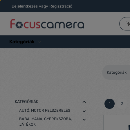
Bejelentkezés
vagy
Regisztráció
ás a fő tartalomra
Ugrás a kereséshez
Ugrás a fő navigációhoz
Kategóriák
Kategóriák
KATEGÓRIÁK
1
2
Oldal
Olda
AUTÓ, MOTOR FELSZERELÉS
BABA-MAMA, GYEREKSZOBA,
JÁTÉKOK