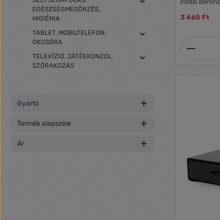
irodai bere
EGÉSZSÉGMEGŐRZÉS,
tisztításáho
3 460 Ft
HIGIÉNIA
el, ha a tisz
távolságról 
TABLET, MOBILTELEFON,
Tűzveszélyes
OKOSÓRA
Termék
TELEVÍZIÓ, JÁTÉKKONZOL,
SZÓRAKOZÁS
Gyártó
Termék alapszíne
Ár