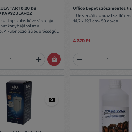
ULA TARTÓ 20 DB
Office Depot szöszmentes ti
Ó KAPSZULÁHOZ
- Univerzális száraz tisztítóken
14,7 × 19,7 cm- 50 db/cs.
hat konyhájából ez a
ó. A különböző ízű és erősségű
4 oszlopba rendezheti, így bárki
4 370 Ft
alálhatja az ízlésének
A kapszulatartó fémből készült,
asszív, strapabíró darab, amit
mennyiség: Adja meg a kívánt mennyiség
Termékmennyiség:
őző alá is helyezhet, így nem
elyet konyhájában, mégis
, mindig kéznél vannak
: Dolce Gusto kapszulákkal
b kapszula Oszlopok