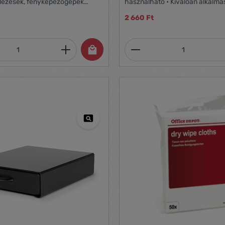
ndezések, fényképezőgépek
használható • Kiválóan alkalma
z • A legjobb hatás akkor érhető
irodai berendezések, fénykép
2 660 Ft
títandó felületet kb. 20 cm
tisztításához • A legjobb hatás
rövid fúvásokkal permetezzük •
el, ha a tisztítandó felületet kb
 • Űrtartalom: 400 ml
távolságról rövid fúvásokkal p
mennyiség: Adja meg a kívánt mennyiség
Termékmennyiség:
Tűzveszélyes • Űrtartalom: 200