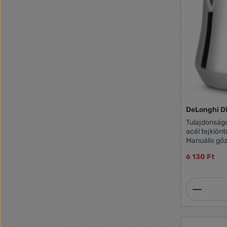
DeLonghi D
Tulajdonságok: Polírozott Rozsd
acél tejkiön
Manuális gő
modellek ese
6 130 Ft
tejhabosítás
Termék