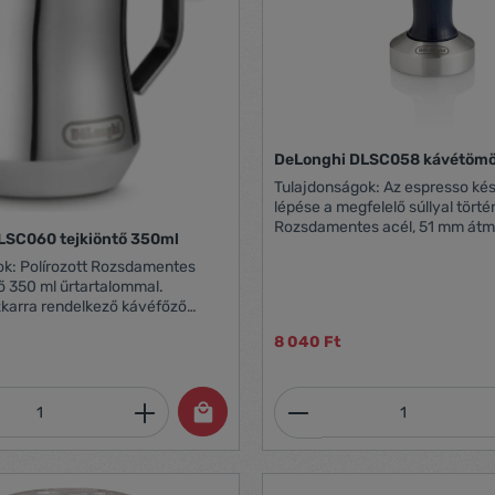
DeLonghi DLSC058 kávétömö
Tulajdonságok: Az espresso kés
lépése a megfelelő súllyal törté
Rozsdamentes acél, 51 mm átm
LSC060 tejkiöntő 350ml
nyéllel ellátott De'Longhi kávé
amentes
tő 350 ml űrtartalommal.
zkarra rendelkező kávéfőző
tében kiváló megoldást nyújt
8 040 Ft
 esetén
mennyiség: Adja meg a kívánt mennyiség
Termékmennyiség: