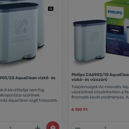
Philips CA6903/10 AquaClean
6903/22 AquaClean vízkő- és
vízkő- és vízszűrő
Tulajdonságok:Az innovatív Aq
ok:A kávéfőzője nem fog
vízszűrőnek köszönhetően a tis
mikroporózus szűrőnek
finomabb kávét eredményez. A
nAz AquaClean segít hosszabb
megszűri a vizet, hogy erőtelje
ni a kávé ízét, és
hozzon létre, emellett csökkenti
6 150 Ft
zza a gép eldugulását az olyan
vízkőmentesítés szükségének g
nkcióknak köszönhetően, mint az
mert megakadályozza a vízkők
chnológia, a szabadalmaztatott
kávéfőzője nem fog eldugulni a
mennyiség: Adja meg a kívánt mennyiség
Termékmennyiség:
s a mikroporózus
szűrőnek köszönhetően. Az Aqu