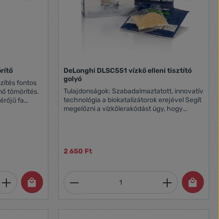
rítő
DeLonghi DLSC551 vízkő elleni tisztító
golyó
zítés fontos
Tulajdonságok: Szabadalmaztatott, innovatív
nő tömörítés.
technológia a biokatalizátorok erejével Segít
érőjű fa
megelőzni a vízkőlerakódást úgy, hogy
tömörítő
közben a víz Ca és Ma tartalmát nem borítja
fel Használható espresso kávéfőzőkhöz,
kapszulás kávéfőzőkhöz, filteres
kávéfőzőkhöz de akár olyan automata
2 650 Ft
kávéfőzőkhöz is amelyekbe vízszűrő nem
telepíthető, természetesen márkától
függetlenül Élelmiszeripari szabványoknak
et, vagy használja a gombokat a mennyi
 Adja meg a kívánt mennyiséget, vagy h
Termékmennyiség: Adja meg 
megfelelő PA6 és BOPP újrahosznosítható
műanyagból készült Kémiai anyagokat nem
tartalmaz Használat: tasakostul kell a
víztartályba helyezni 1 tasak = 3 hónapig
elegendő 1 csomag tartalma: 2 tasak