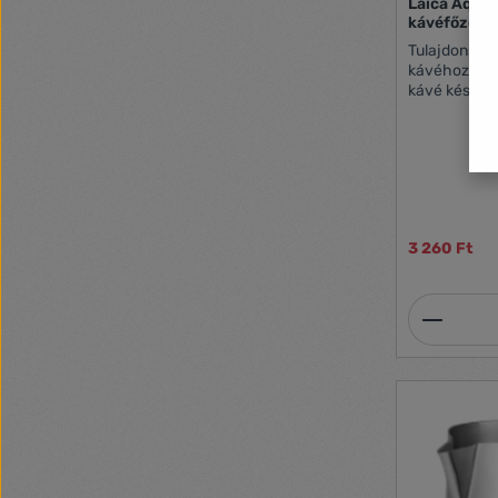
Laica Aqua 
kávéfőzőhö
Tulajdonságok
kávéhoz. A s
kávé készíté
szemben, me
Siemens, Bo
kávégépekkel
kapacitása 
kávéfőző: T
EQ9… TK73… 
VeroBar Excl
3 260 Ft
VeroAroma 
700 VeroCaf
VeroCappucc
Termék
ExtraKlasse
Plus EQ5 Stu
series 500 E
EQ7 Plus Ar
ExtraKlasse
Neff kávéfő
Gaggenau k