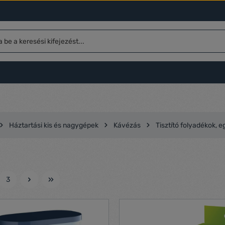
Háztartási kis és nagygépek
Kávézás
Tisztító folyadékok, e
3
l
Oldal