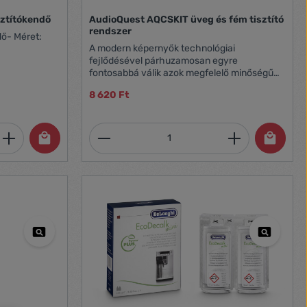
sztítókendő
AudioQuest AQCSKIT üveg és fém tisztító
rendszer
dő- Méret:
A modern képernyők technológiai
fejlődésével párhuzamosan egyre
fontosabbá válik azok megfelelő minőségű
tisztítása is, anélkül, hogy károsítanák vagy
8 620 Ft
rontanák teljesítményüket. A számítógépes
monitoroktól és síkképernyős tévéktől
kezdve a laptopok, mobiltelefonok és
et, vagy használja a gombokat a mennyi
 Adja meg a kívánt mennyiséget, vagy h
Termékmennyiség: Adja meg 
táblagépek képernyői és kijelzői nagyon
érzékenyek a különböző szennyeződésekre
és lerakódásokra, de legalább annyira a nem
célzottan ezek ápolására készült
tisztítószerek és kendők használatára! Az
AudioQuest CleanScreen szett egy komplett
tisztító rendszer, amely eltávolítja a
szennyeződéseket a finom üvegfelületekről!
Ellentétben a nem megfelelő
tisztítószerekkel, amelyek véglegesen
károsíthatják a kijelzőket, a CleanScreen
haszálatával nem kell attól tartanunk, hogy
megkarcolódik, elkenődik, vagy statikus
elektromosság keletkezik, hiszen speciális