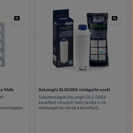
ta 10db
DeLonghi DLSC002 vízlágyító szett
00
Tulajdonságok:DeLonghi DLS C002
kávéfőző vízszűrő, mely javítja a víz
presszógépe
minőségét és növeli a kávéfőző
ttát
teljesítményét. Használatával
zpresszó
meghosszabbíthatja a kévéfőző
10 db
élettartamát. Használatával intenzívebbé és
odellekhez:
erősebbé válik a kávé íze Javítja a víz