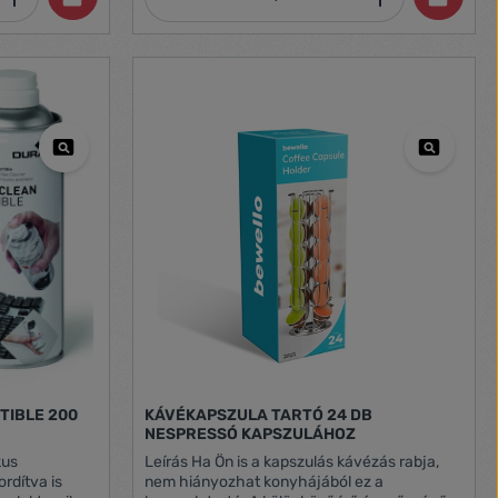
 ízét, és
sát az olyan
tően, mint az
dalmaztatott
zűrő.
badalmaztatott
Az AquaClean
zűrt víz
főző gépbe,
s szükségét.
hetően akár
 8 cseréjével.
nden
minden apró
kkal jobb
oporózus szűrő
 vízből, így
észe kávé
TIBLE 200
KÁVÉKAPSZULA TARTÓ 24 DB
zűrő
NESPRESSÓ KAPSZULÁHOZ
kus
Leírás Ha Ön is a kapszulás kávézás rabja,
ordítva is
nem hiányozhat konyhájából ez a