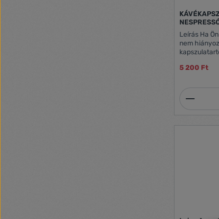
KÁVÉKAPSZ
NESPRESS
Leírás Ha Ön is a kapszulás kávézás rabja,
nem hiányoz
kapszulatart
kapszulákat 
5 200 Ft
könnyen megt
megfelelőt. 
így igazán m
Termék
akár a kávéf
foglal sok h
rendszerezve
kapszulái. Matt fekete fényezés Kihúzható
fiók Kényelmes használat Strapabíró fém ház
Kompatibilis
Kapacitás: 20 d
száma: 4 Méret: 300 x 240 x 70 mm Súly:
~1450 g