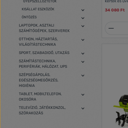
kertek és ü
GYEPSZELLŐZTETŐK
munkát nők i
KISÁLLAT ESZKÖZÖK
34 080 Ft
•rengeteg rá
munkától men
ÖNTÖZÉS
•nagyon egy
Termék
LAPTOPOK, ASZTALI
•csendes mot
SZÁMÍTÓGÉPEK, SZERVEREK
fellazításáh
a gép hossz
OTTHON, HÁZTARTÁS,
biztonsági k
VILÁGÍTÁSTECHNIKA
megakadályoz
hővédelem a 
SPORT, SZABADIDŐ, UTAZÁS
alkatrészek 
SZÁMÍTÁSTECHNIKA,
biztonságért
PERIFÉRIÁK, HÁLÓZAT, UPS
egyszerű szál
talajlazításná
SZÉPSÉGÁPOLÁS,
rögök eldol
EGÉSZSÉGMEGŐRZÉS,
trágya és tő
HIGIÉNIA
adatok:•Moto
•Munkaszéles
TABLET, MOBILTELEFON,
•11 kg
OKOSÓRA
TELEVÍZIÓ, JÁTÉKKONZOL,
SZÓRAKOZÁS