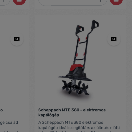
acélból készült. A talaj felső rétegeinek
inden fém
lazítására alkalmas, melynek
 sebességváltó
munkamélysége 200 mm. A fémterelő lemez
ezáltal
megvédi a felhasználót a kapa által kidarált
tkezzen a
apróbb kövek csapódásaitól. A FIELDMANN
acélkéses kultivátorai nemcsak talaj
l kapatag
megmunkálására alkalmasak, hanem gyep
kezelésére is. Az acélpajzs megvédi a kezelőt
és a gépet a használatkor felpattanó
követktől.. Teljesítmény: 1200 W
Munkaszélesség: 400 mm Tárcsák száma: 5
db acél kivitel Tárcsa átmérő: 210 mm
Összecsukható fogantyú Működést elősegítő
kerekek Súly: 11,0 kg
lo
Scheppach MTE 380 - elektromos
kapálógép
A Scheppach MTE 380 elektromos
kapálógép ideális segítőtárs az ültetés előtti