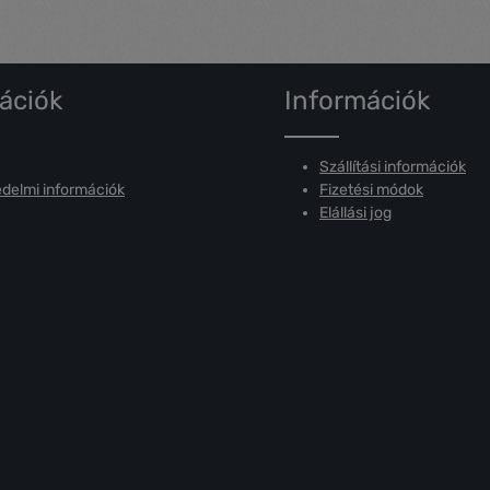
Tárcsa átmérő: 260 mm •
árcsavédő: igen • Kerekek: igen,
dönthető • Zajszint: • Súly: 34,0 kg
ációk
Információk
Szállítási információk
delmi információk
Fizetési módok
Elállási jog