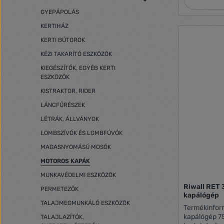
könnyen keze
GYEPÁPOLÁS
gyorsan és h
talaját. Az e
KERTIHÁZ
amint elenge
kapcsolót. A
KERTI BÚTOROK
magasságúak
KÉZI TAKARÍTÓ ESZKÖZÖK
munka megke
Az ergonomi
KIEGÉSZÍTŐK, EGYÉB KERTI
kényelmes m
ESZKÖZÖK
tárolást tesz
KISTRAKTOR, RIDER
hosszabbító 
ezáltal biz
LÁNCFŰRÉSZEK
lehetővé. Műszaki adatok: • Teljesítmény
LÉTRÁK, ÁLLVÁNYOK
:1500 W • Mu
Munkamélység
LOMBSZÍVÓK ÉS LOMBFÚVÓK
20 cm • Háló
MAGASNYOMÁSÚ MOSÓK
Hz >
MOTOROS KAPÁK
MUNKAVÉDELMI ESZKÖZÖK
Riwall RET 
PERMETEZŐK
kapálógép
TALAJMEGMUNKÁLÓ ESZKÖZÖK
Termékinfor
kapálógép 75
TALAJLAZÍTÓK,