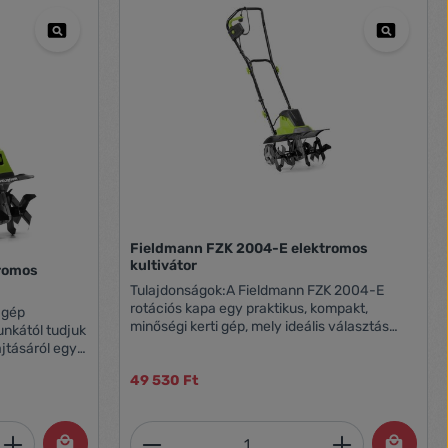
Fieldmann FZK 2004-E elektromos
kultivátor
romos
Tulajdonságok:A Fieldmann FZK 2004-E
rotációs kapa egy praktikus, kompakt,
agép
minőségi kerti gép, mely ideális választás
nkától tudjuk
lehet minden kertésznek. Az FZK2004E
jtásáról egy
hajtásáról egy 1200 W elektromos motor
kodik és a
gondoskodik, a 5 kapatag munkaszélessége
49 530 Ft
 felső
400 mm. A kések átmérője 210 mm. A
, melynek
sebességváltó szekrény
erelő
et, vagy használja a gombokat a mennyi
 Adja meg a kívánt mennyiséget, vagy h
Termékmennyiség: Adja meg 
alumíniumötvözetből és minden áttétel
tal kidarált