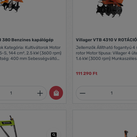
Villager VTB 380 Benzines kapálógép
Villager VTB 4310 V ROTÁC
k Motor
Jellemzők Állítható fogantyú 4 standard
5-S, 144 cm³, 2.5 kW (3600 rpm)
rotor Motor típusa: Villager 4 ütemű, 79 cm³,
400 mm Sebességváltó
1.6 kW (3000 rpm) Munkaszélesség: 430 mm
en, sebességváltó Sebesség
Forgórész sz: 4 Sebességváltó típusa: Szíj és
: 1420 x 610 x
111 290 Ft
m Súly: 30.3 kg
mennyiség: Adja meg a kívánt mennyiség
Termékmennyiség: