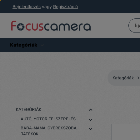
Bejelentkezés
vagy
Regisztráció
ás a fő tartalomra
Ugrás a kereséshez
Ugrás a fő navigációhoz
Kategóriák
Kategóriák
KATEGÓRIÁK
AUTÓ, MOTOR FELSZERELÉS
BABA-MAMA, GYEREKSZOBA,
JÁTÉKOK