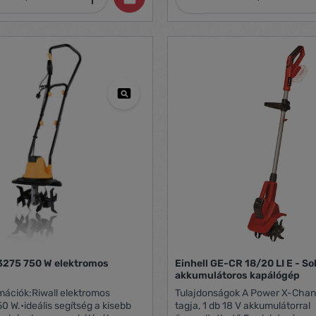
lhető készülék, amellyel
apróbb kövek csapódásaitól. M
atékonyan fellazíthatja a kert
fogaskereket a robusztus acél
rős vágókések azonnal leállnak,
védi az esetleges sérülésektől, 
di a kétpontos biztonsági
megakadályozza, hogy kár kele
 GC-RT 1545 M kerekei állítható
gépben. Teljesítmény: 700 Watt
, amelyek mozgatáshoz ki-, a
Munkaszélesség: 320 mm 4 acé
zdése előtt pedig behajthatók.
Állítható fogantyú Tömeg: 8 kg
kus és összecsukható nyél
unkavégzést és helytakarékos
 lehetővé. A kábelrögzítő óvja a
kábelt, így az nem kopik, és
tonságosabb munkavégzést tesz
nkaszélesség: 45 cm •
: 22 cm • Vágókések: 6 darab |
zati tápegység: 230-240 V | 50
3275 750 W elektromos
Einhell GE-CR 18/20 LI E - So
akkumulátoros kapálógép
mációk:Riwall elektromos
Tulajdonságok A Power X-Change család
0 W.•ideális segítség a kisebb
tagja, 1 db 18 V akkumulátorral