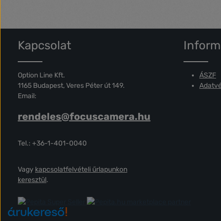
bővíthető • 
Biztonsági t
Kapcsolat
Inform
Option Line Kft.
ÁSZF
1165 Budapest, Veres Péter út 149.
Adatvé
Email:
rendeles@focuscamera.hu
Tel.: +36-1-401-0040
Vagy
kapcsolatfelvételi űrlapunkon
keresztül
.
marketplace partner