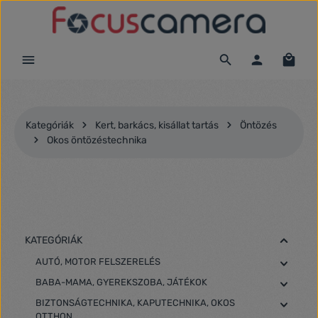
Ugrás a fő tartalomra
Kategóriák
Kert, barkács, kisállat tartás
Öntözés
Okos öntözéstechnika
KATEGÓRIÁK
AUTÓ, MOTOR FELSZERELÉS
BABA-MAMA, GYEREKSZOBA, JÁTÉKOK
BIZTONSÁGTECHNIKA, KAPUTECHNIKA, OKOS
OTTHON