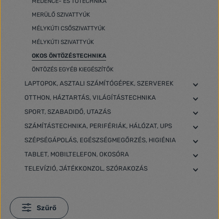
MEDENCE- ÉS TÓTECHNIKA
MERÜLŐ SZIVATTYÚK
MÉLYKÚTI CSŐSZIVATTYÚK
MÉLYKÚTI SZIVATTYÚK
OKOS ÖNTÖZÉSTECHNIKA
ÖNTÖZÉS EGYÉB KIEGÉSZÍTŐK
LAPTOPOK, ASZTALI SZÁMÍTÓGÉPEK, SZERVEREK
OTTHON, HÁZTARTÁS, VILÁGÍTÁSTECHNIKA
SPORT, SZABADIDŐ, UTAZÁS
SZÁMÍTÁSTECHNIKA, PERIFÉRIÁK, HÁLÓZAT, UPS
SZÉPSÉGÁPOLÁS, EGÉSZSÉGMEGŐRZÉS, HIGIÉNIA
TABLET, MOBILTELEFON, OKOSÓRA
TELEVÍZIÓ, JÁTÉKKONZOL, SZÓRAKOZÁS
Szűrő